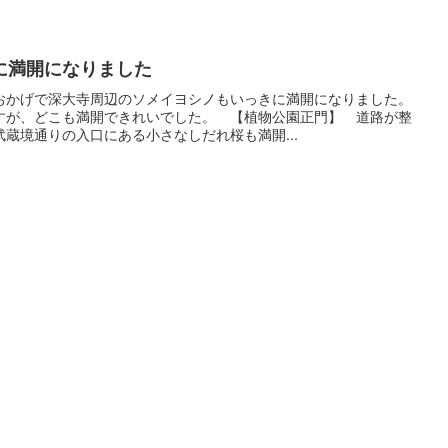
に満開になりました
おかげで深大寺周辺のソメイヨシノもいっきに満開になりました。
すが、どこも満開できれいでした。 【植物公園正門】 道路が整
蔵境通りの入口にある小さなしだれ桜も満開...