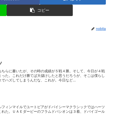
コピー
nobita
ツ
あちらに書いたが、その時の成績が５戦４勝。そして、今日が４戦
まった。これだけ勝てば大儲けしたと思うだろうが、そこは僕らし
でハズしてしまうんだな、これが。今日など...
ルフィンマイルでユートピアがドバイシーマクラシックではハーツ
くれた。ＵＡＥダービーのフラムドパシオンは３着、ドバイゴール