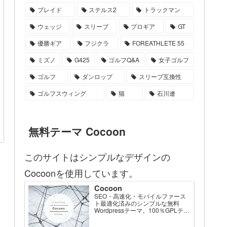
プレイド
ステルス2
トラックマン
ウェッジ
スリーブ
プロギア
GT
優勝ギア
フジクラ
FOREATHLETE 55
ミズノ
G425
ゴルフQ&A
女子ゴルフ
ゴルフ
ダンロップ
スリーブ互換性
ゴルフスウィング
猫
石川遼
無料テーマ Cocoon
このサイトはシンプルなデザインの
Cocoonを使用しています。
Cocoon
SEO・高速化・モバイルファース
ト最適化済みのシンプルな無料
Wordpressテーマ。100％GPLテー
マです。