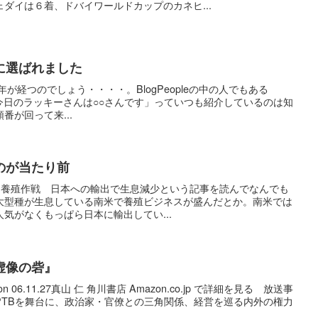
ダイは６着、ドバイワールドカップのカネヒ...
に選ばれました
ら何年が経つのでしょう・・・・。BlogPeopleの中の人でもある
ころで「今日のラッキーさんは○○さんです」っていつも紹介しているのは知
番が回って来...
のが当たり前
大カブト養殖作戦 日本への輸出で生息減少という記事を読んでなんでも
大型種が生息している南米で養殖ビジネスが盛んだとか。南米では
気がなくもっぱら日本に輸出してい...
虚像の砦』
et on 06.11.27真山 仁 角川書店 Amazon.co.jp で詳細を見る 放送事
PTBを舞台に、政治家・官僚との三角関係、経営を巡る内外の権力