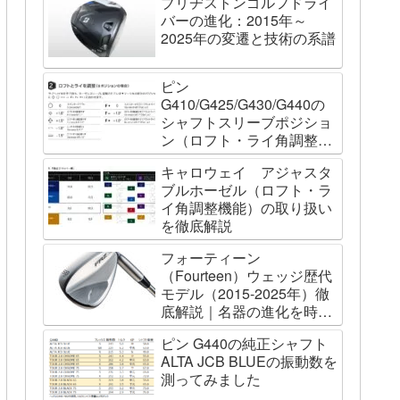
ブリヂストンゴルフドライ
バーの進化：2015年～
2025年の変遷と技術の系譜
ピン
G410/G425/G430/G440の
シャフトスリーブポジショ
ン（ロフト・ライ角調整機
能）について
キャロウェイ アジャスタ
ブルホーゼル（ロフト・ラ
イ角調整機能）の取り扱い
を徹底解説
フォーティーン
（Fourteen）ウェッジ歴代
モデル（2015-2025年）徹
底解説｜名器の進化を時系
列で辿る
ピン G440の純正シャフト
ALTA JCB BLUEの振動数を
測ってみました