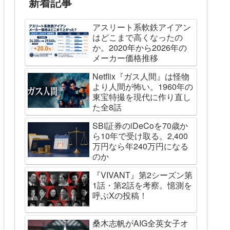
新着記事
アスリート系軟鉄アイアン
はどこまで高くなったの
か。2020年から2026年の
メーカー価格推移
Netflix『ガス人間』は怪物
より人間が怖い。1960年の
東宝特撮を現代に作り直し
た全8話
SBI証券のiDeCoを70歳か
ら10年で受け取る。2,400
万円なら年240万円になる
のか
『VIVANT』第2シーズン第
1話・第2話を考察。憶測を
呼ぶXの投稿！
桑木志帆がAIG全英女子オ