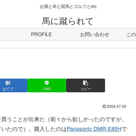
お酒と本と競馬とゴルフとetc
馬に蹴られて
PROFILE
お問い合わせ
この
はてブ
LINE
コピー
2004.07.05
を買うことが出来た（前々から欲しかったのですが、
ていたので）。購入したのは
Panasonic DMR-E85H
で