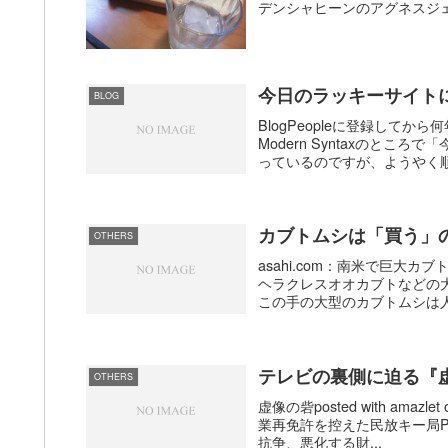
デンシャヒーンのアグネスジェ
今日のラッキーサイト
BLOG
BlogPeopleに登録してか
Modern Syntaxのと
っているのですが、ようやく順
カブトムシは「買う」
OTHERS
asahi.com：南米で巨
ヘラクレスオオカブトなどの
この手の大型のカブトムシは人
テレビの裏側に迫る『
OTHERS
虚像の砦posted with amazl
業再免許を控えた民放キー局
抗争、悪化する財...