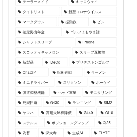
テーラーメイド
キャロウェイ
タイトリスト
新型コロナウイルス
マークダウン
振動数
ピン
確定拠出年金
ゴルフよもやま話
シャフトスリーブ
iPhone
スコッティキャメロン
スリーブ互換性
新製品
IDeCo
ブリヂストンゴルフ
ChatGPT
呪術廻戦
ラーメン
ミニドライバー
スリクソン
ボーケイ
弾道調整機能
ヘッド重量
モニタリング
死滅回遊
G430
ランニング
SIM2
ヤマハ
高爾夫球桿降價
G440
Qi10
ステルス
ポジショニングマップ
Qi35
為替
深大寺
生成AI
ELYTE