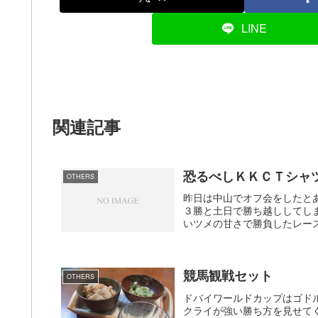
LINE
関連記事
恐るべしＫＫＣＴシャ
OTHERS
昨日は中山でオフ会をしたと
３勝と土日で勝ち越ししてし
いツメの甘さで勝負したレース
競馬観戦セット
OTHERS
ドバイワールドカップはゴド
クライが強い勝ち方を見せて