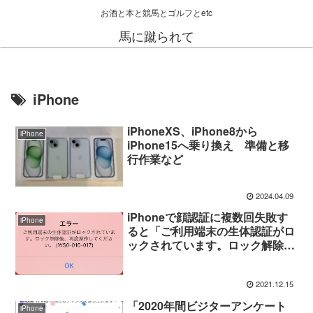
お酒と本と競馬とゴルフとetc
馬に蹴られて
iPhone
iPhoneXS、iPhone8から
iPhone
iPhone15へ乗り換え 準備と移
行作業など
2024.04.09
iPhoneで顔認証に複数回失敗す
iPhone
ると「ご利用端末の生体認証がロ
ックされています。ロック解除
後、再度操作してください」と表
示された
2021.12.15
「2020年間ビジターアンケート
iPhone