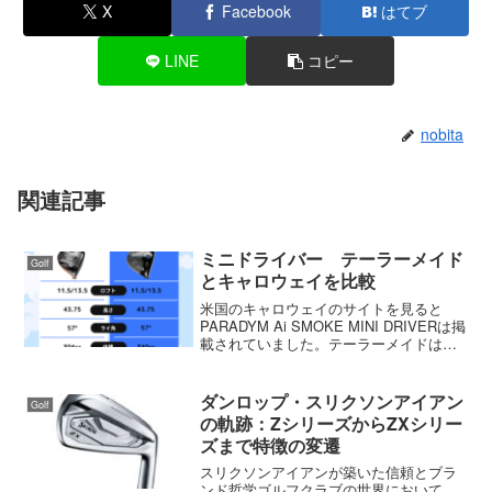
X
Facebook
はてブ
LINE
コピー
nobita
関連記事
ミニドライバー テーラーメイド
Golf
とキャロウェイを比較
米国のキャロウェイのサイトを見ると
PARADYM Ai SMOKE MINI DRIVERは掲
載されていました。テーラーメイドは一
足先に発売しているので、これで2社がミ
ニドライバーを発売することになりま
す。日本での発売は未定ですが、おそら
ダンロップ・スリクソンアイアン
Golf
く...
の軌跡：ZシリーズからZXシリー
ズまで特徴の変遷
スリクソンアイアンが築いた信頼とブラ
ンド哲学ゴルフクラブの世界において、