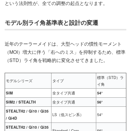
という法則性が、全ての調整の起点となります。
モデル別ライ角基準表と設計の変遷
近年のテーラーメイドは、大型ヘッドの慣性モーメント
（MOI）増大に伴う「右へのミス」を抑制するため、標準
（STD）ライ角を戦略的に変化させてきました。
標準（STD）ラ
モデルシリーズ
タイプ
イ角
全タイプ共通
SIM
54°
全タイプ共通
SIM2 / STEALTH
56°
STEALTH2 / Qi10 / Qi35
LS（低スピン系）
54°
/ Qi4D
STEALTH2 / Qi10 / Qi35
Standard / Core
56°