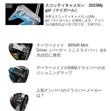
ないのかいい球が出ませんでした(-_-;)ス
テルスはフェースが60層のカーボンで出
スコッティキャメロン 2023My
Golf
来ています。こ...
girl（マイガール）
今年もスコッティキャメロンはMy
girl（マイガール）を発売します。アメリ
カの発売日は11月17日です。日本での発
売日は未定です。今年はALBA netに発売
情報が出たことでショップに予約が殺到
してすでに予約でいっぱいで、予約受付
を打ち切...
テーラーメイド BRNR Mini
Driver（バーナー ミニドライバー）を6
月23日に発売
テーラーメイドのSIM2ドライバーのポ
ジショニングマップ
人気ナンバー1のドライバーメーカー
は？