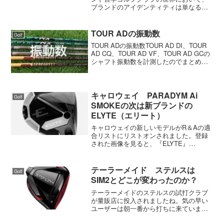
ブランドのアイデンティティは単なるマ
ーケティング上の言葉ではない。それ
は、長年にわたる設計思想の積み重ね、
ツアーでの実績、そして何よりもゴルフ
TOUR ADの振動数
Golf
ァーからの揺るぎない信頼に...
TOUR ADの振動数TOUR AD DI、TOUR
AD CQ、TOUR AD VF、TOUR AD GCの
シャフト振動数を計測したのでまとめて
みました。振動数は1本だけ測定したもの
で数本測った平均値ではありません。参
考程度にしていただけ...
キャロウェイ PARADYM Ai
Golf
SMOKEの次は新ブランドの
ELYTE（エリート）
キャロウェイの新しいモデルがR＆Aの適
合リストにリストオンされました。登録
された画像を見ると、『ELYTE』
『ELYTE X』『ELYTE TD』『ELYTE
MAX fast』の4種類でした。キャロウェ
イは新しいブランド名『ELYTE（エ...
テーラーメイド ステルスは
Golf
SIM2とどこが変わったのか？
テーラーメイドのステルスの試打クラブ
が量販店に投入されましたね。気の早い
ユーザーは朝一番から打ちに来ていまし
た。私も早速打ちましたが、調子がよく