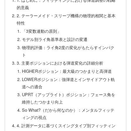
的意義
2. テーラーメイド・スリーブ機構の物理的相関と基本
特性
「3変数連動の原則」
モデル別ライ角基準表と設計の変遷
物理的評価：ライ角2度の変化がもたらすインパク
ト
3. 主要ポジションにおける弾道変化の詳細分析
HIGHERポジション：最大級のつかまりと高弾道
LOWERポジション：強弾道とインサイドアウト軌
道への適合
UPRT（アップライト）ポジション：フェース角を
維持したつかまり向上
So What?（だから何なのか）：メンタルフィッテ
ィングの視点
4. 計測データに基づくスイングタイプ別フィッティン