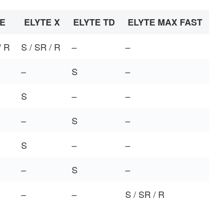
E
ELYTE X
ELYTE TD
ELYTE MAX FAST
/ R
S / SR / R
–
–
–
S
–
S
–
–
–
S
–
S
–
–
–
S
–
–
–
S / SR / R