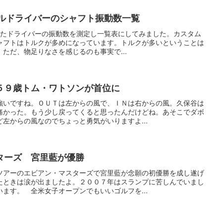
デルドライバーのシャフト振動数一覧
売されたドライバーの振動数を測定し一覧表にしてみました。カスタム
ャフトはトルクが多めになっています。トルクが多いということは
ただ、物足りなさを感じるのも事実で...
５９歳トム・ワトソンが首位に
強いですね。ＯＵＴは左からの風で、ＩＮは右からの風。久保谷は
痛かった。もう少し戻ってくると思ったんだけどね。あそこでダボ
左からの風なのでちょっと勇気がいりますよ...
ターズ 宮里藍が優勝
ツアーのエビアン・マスターズで宮里藍が念願の初優勝を成し遂げ
たときは涙が出ましたよ。２００７年はスランプに苦しんでいまし
ます。 全米女子オープンでもいいゴルフを...