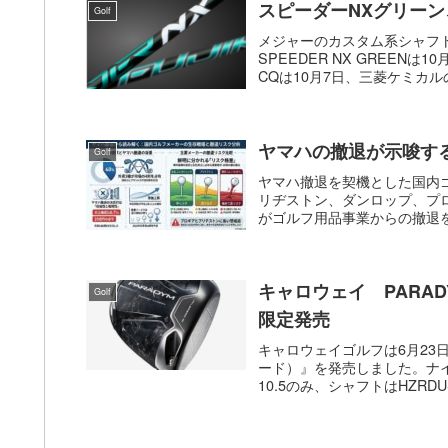
スピーダーNXグリーン、
Golf
メジャーのカスタム系シャフ
SPEEDER NX GREEN
CQは10月7日、三菱ケミカルのD
ヤマハの撤退が示唆す
Golf
ヤマハ撤退を契機とした国内
リヂストン、ダンロップ、プロ
がゴルフ用品事業からの撤退を
キャロウェイ PARAD
Golf
限定発売
キャロウェイゴルフは6月23日
ード）』を発売しました。ナ
10.5のみ、シャフトはHZRDUS Ge