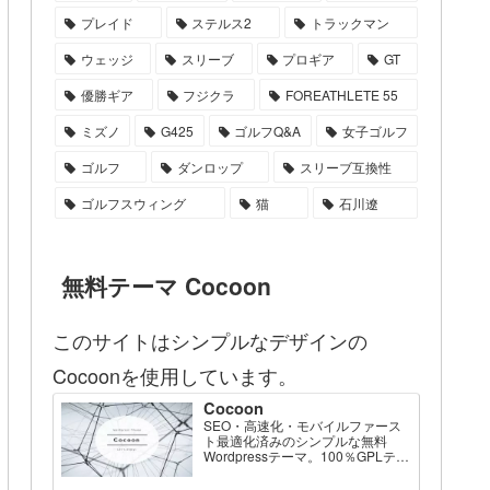
プレイド
ステルス2
トラックマン
ウェッジ
スリーブ
プロギア
GT
優勝ギア
フジクラ
FOREATHLETE 55
ミズノ
G425
ゴルフQ&A
女子ゴルフ
ゴルフ
ダンロップ
スリーブ互換性
ゴルフスウィング
猫
石川遼
無料テーマ Cocoon
このサイトはシンプルなデザインの
Cocoonを使用しています。
Cocoon
SEO・高速化・モバイルファース
ト最適化済みのシンプルな無料
Wordpressテーマ。100％GPLテー
マです。