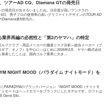
ツアーAD CQ、Diamana GTの発売日
トの発売日が出そろいましたね。注目度が高いフジクラの
は10月6日、男子プロの使用率の高いグラファイトデザインのTOUR AD
iamana第5世代の...
る業界再編の必然性と「第2のヤマハ」の特定
ゴルフクラブ・用品メーカーの撤退リスク分析―総合メーカー（ブ
ギア、オノフ）を中心に―はじめに2026年2月、ヤマハ株式会社
発表したことは、国内ゴルフ業界に大き...
YM NIGHT MOOD（パラダイム ナイトモード）を
にPARADYMのブラックバージョン『NIGHT MOOD（ナイトモ
イトモードはヘッドカラーをブラックにしたモデルです。ロフトは
n4 Silv...