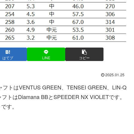
はてブ
LINE
コピー
2025.01.25
はVENTUS GREEN、TENSEI GREEN、LIN-Q
Diamana BBとSPEEDER NX VIOLETです。
りです。