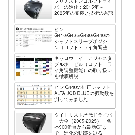
ブリヂストンゴルフドライ
バーの進化：2015年～
2025年の変遷と技術の系譜
ピン
G410/G425/G430/G440の
シャフトスリーブポジショ
ン（ロフト・ライ角調整機
能）について
キャロウェイ アジャスタ
ブルホーゼル（ロフト・ラ
イ角調整機能）の取り扱い
を徹底解説
ピン G440の純正シャフト
ALTA JCB BLUEの振動数を
測ってみました
タイトリスト歴代ドライバ
ー大全（2005-2025）：名
器900番台から最新GTま
で、進化の軌跡を辿る