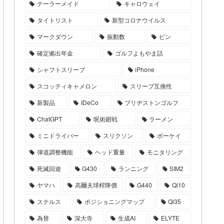
テーラーメイド
キャロウェイ
タイトリスト
新型コロナウイルス
マークダウン
振動数
ピン
確定拠出年金
ゴルフよもやま話
シャフトスリーブ
iPhone
スコッティキャメロン
スリーブ互換性
新製品
IDeCo
ブリヂストンゴルフ
ChatGPT
呪術廻戦
ラーメン
ミニドライバー
スリクソン
ボーケイ
弾道調整機能
ヘッド重量
モニタリング
死滅回遊
G430
ランニング
SIM2
ヤマハ
高爾夫球桿降價
G440
Qi10
ステルス
ポジショニングマップ
Qi35
為替
深大寺
生成AI
ELYTE