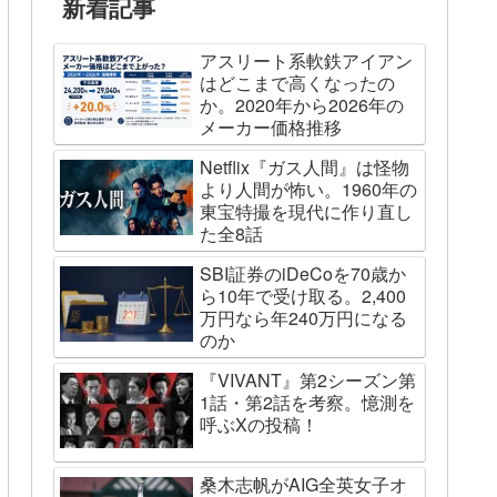
新着記事
アスリート系軟鉄アイアン
はどこまで高くなったの
か。2020年から2026年の
メーカー価格推移
Netflix『ガス人間』は怪物
より人間が怖い。1960年の
東宝特撮を現代に作り直し
た全8話
SBI証券のiDeCoを70歳か
ら10年で受け取る。2,400
万円なら年240万円になる
のか
『VIVANT』第2シーズン第
1話・第2話を考察。憶測を
呼ぶXの投稿！
桑木志帆がAIG全英女子オ