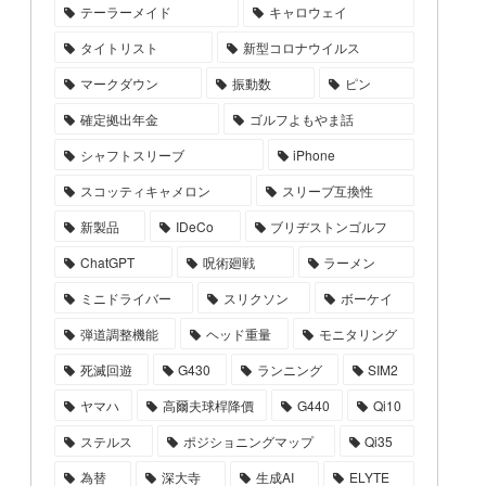
テーラーメイド
キャロウェイ
タイトリスト
新型コロナウイルス
マークダウン
振動数
ピン
確定拠出年金
ゴルフよもやま話
シャフトスリーブ
iPhone
スコッティキャメロン
スリーブ互換性
新製品
IDeCo
ブリヂストンゴルフ
ChatGPT
呪術廻戦
ラーメン
ミニドライバー
スリクソン
ボーケイ
弾道調整機能
ヘッド重量
モニタリング
死滅回遊
G430
ランニング
SIM2
ヤマハ
高爾夫球桿降價
G440
Qi10
ステルス
ポジショニングマップ
Qi35
為替
深大寺
生成AI
ELYTE