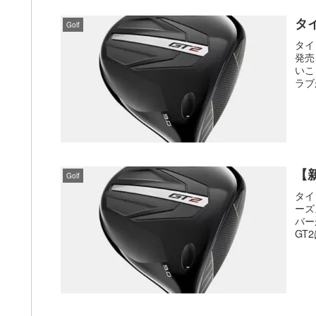
タ
Golf
タイ
発売
いこ
ラブ
【
Golf
タイ
ーズ
バー
GT