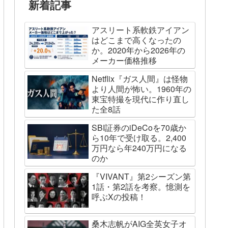
新着記事
アスリート系軟鉄アイアン
はどこまで高くなったの
か。2020年から2026年の
メーカー価格推移
Netflix『ガス人間』は怪物
より人間が怖い。1960年の
東宝特撮を現代に作り直し
た全8話
SBI証券のiDeCoを70歳か
ら10年で受け取る。2,400
万円なら年240万円になる
のか
『VIVANT』第2シーズン第
1話・第2話を考察。憶測を
呼ぶXの投稿！
桑木志帆がAIG全英女子オ