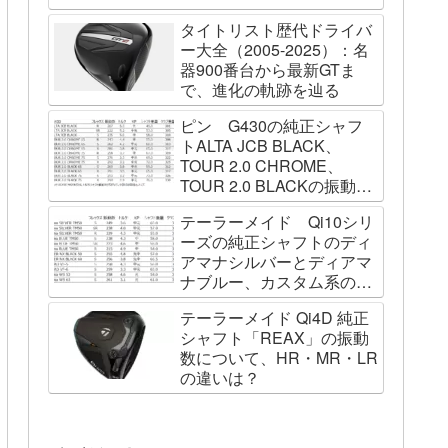
タイトリスト歴代ドライバ
ー大全（2005-2025）：名
器900番台から最新GTま
で、進化の軌跡を辿る
ピン G430の純正シャフ
トALTA JCB BLACK、
TOUR 2.0 CHROME、
TOUR 2.0 BLACKの振動数
を測ってみました
テーラーメイド Qi10シリ
ーズの純正シャフトのディ
アマナシルバーとディアマ
ナブルー、カスタム系の
SPEEDER NK BLACK、
テーラーメイド Qi4D 純正
TOUR AD VF、Diamana
シャフト「REAX」の振動
WBの振動数を測ってみた
数について、HR・MR・LR
の違いは？