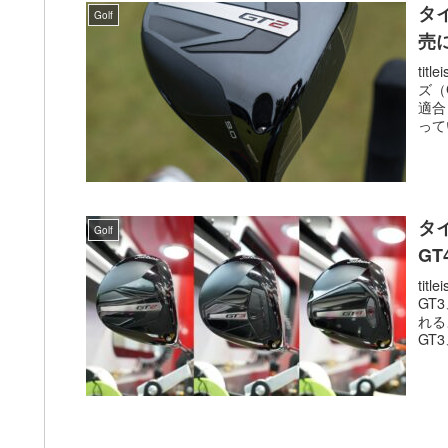
タ
Golf
売
ti
ズ（
適合
って
タ
Golf
GT
ti
GT
れる
GT