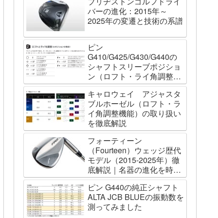
ブリヂストンゴルフドライ
バーの進化：2015年～
2025年の変遷と技術の系譜
ピン
G410/G425/G430/G440の
シャフトスリーブポジショ
ン（ロフト・ライ角調整機
能）について
キャロウェイ アジャスタ
ブルホーゼル（ロフト・ラ
イ角調整機能）の取り扱い
を徹底解説
フォーティーン
（Fourteen）ウェッジ歴代
モデル（2015-2025年）徹
底解説｜名器の進化を時系
列で辿る
ピン G440の純正シャフト
ALTA JCB BLUEの振動数を
測ってみました