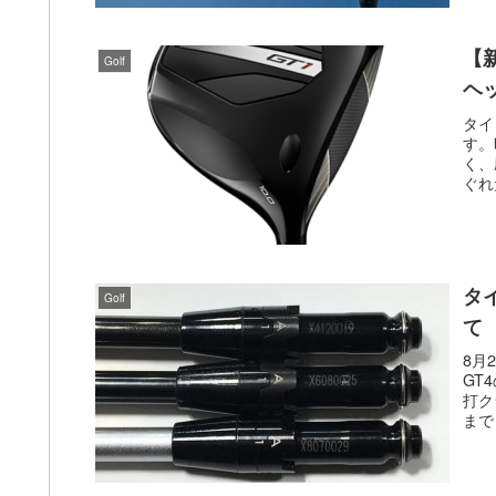
【
Golf
ヘ
タイ
す。
く、
ぐれ
タ
Golf
て
8月
GT
打ク
まで