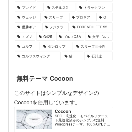
プレイド
ステルス2
トラックマン
ウェッジ
スリーブ
プロギア
GT
優勝ギア
フジクラ
FOREATHLETE 55
ミズノ
G425
ゴルフQ&A
女子ゴルフ
ゴルフ
ダンロップ
スリーブ互換性
ゴルフスウィング
猫
石川遼
無料テーマ Cocoon
このサイトはシンプルなデザインの
Cocoonを使用しています。
Cocoon
SEO・高速化・モバイルファース
ト最適化済みのシンプルな無料
Wordpressテーマ。100％GPLテー
マです。