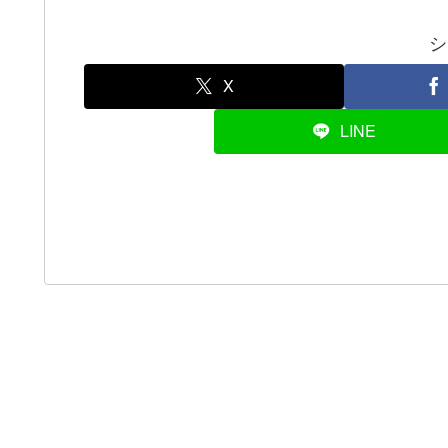
シ
X
LINE