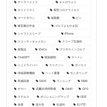
テーラーメイド
キャロウェイ
タイトリスト
新型コロナウイルス
マークダウン
振動数
ピン
確定拠出年金
ゴルフよもやま話
シャフトスリーブ
iPhone
スコッティキャメロン
スリーブ互換性
新製品
IDeCo
ブリヂストンゴルフ
ChatGPT
呪術廻戦
ラーメン
ミニドライバー
スリクソン
ボーケイ
弾道調整機能
ヘッド重量
モニタリング
死滅回遊
G430
ランニング
SIM2
ヤマハ
高爾夫球桿降價
G440
Qi10
ステルス
ポジショニングマップ
Qi35
為替
深大寺
生成AI
ELYTE