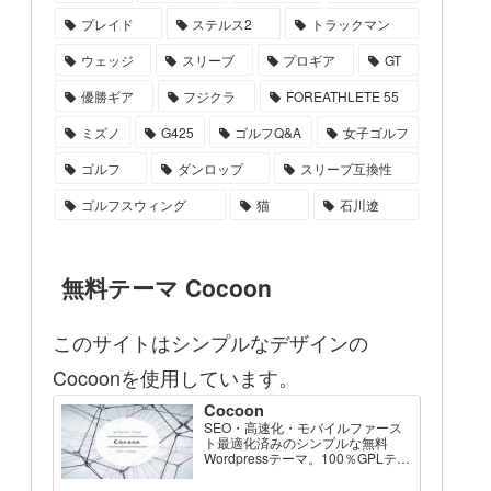
プレイド
ステルス2
トラックマン
ウェッジ
スリーブ
プロギア
GT
優勝ギア
フジクラ
FOREATHLETE 55
ミズノ
G425
ゴルフQ&A
女子ゴルフ
ゴルフ
ダンロップ
スリーブ互換性
ゴルフスウィング
猫
石川遼
無料テーマ Cocoon
このサイトはシンプルなデザインの
Cocoonを使用しています。
Cocoon
SEO・高速化・モバイルファース
ト最適化済みのシンプルな無料
Wordpressテーマ。100％GPLテー
マです。