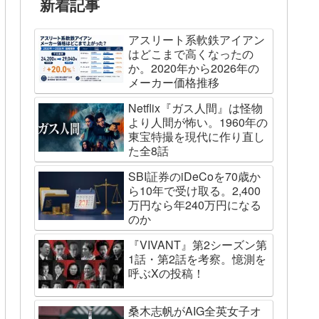
新着記事
アスリート系軟鉄アイアン
はどこまで高くなったの
か。2020年から2026年の
メーカー価格推移
Netflix『ガス人間』は怪物
より人間が怖い。1960年の
東宝特撮を現代に作り直し
た全8話
SBI証券のiDeCoを70歳か
ら10年で受け取る。2,400
万円なら年240万円になる
のか
『VIVANT』第2シーズン第
1話・第2話を考察。憶測を
呼ぶXの投稿！
桑木志帆がAIG全英女子オ