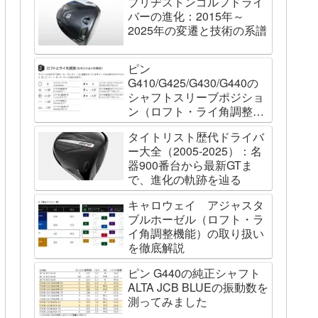
ブリヂストンゴルフドライ
バーの進化：2015年～
2025年の変遷と技術の系譜
ピン
G410/G425/G430/G440の
シャフトスリーブポジショ
ン（ロフト・ライ角調整機
能）について
タイトリスト歴代ドライバ
ー大全（2005-2025）：名
器900番台から最新GTま
で、進化の軌跡を辿る
キャロウェイ アジャスタ
ブルホーゼル（ロフト・ラ
イ角調整機能）の取り扱い
を徹底解説
ピン G440の純正シャフト
ALTA JCB BLUEの振動数を
測ってみました