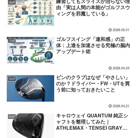
練習してもスライスが治らない理
Golf
由「実は人間の本能がゴルフスウ
ィングを邪魔している」
2026.05.01
ゴルフスイング「違和感」の正
Golf
体：上達を加速させる究極の脳内
アップデート術
2026.04.23
ピンのクラブはなぜ「やさしい」
Golf
のか？ドライバー・FW・UTを買
う前に知っておきたいこと
2026.04.21
キャロウェイ QUANTUM 純正シ
Golf
ャフトを整理してみた｜
ATHLEMAX・TENSEI GRAY・
SPDSTARの違いは？