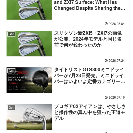
and ZXi7 Surface: What Has
Changed Despite Sharing the
Same Names as the 2024
Models?
2026.08.04
スリクソン新ZXi5・ZXi7の画像
Golf
が公開。2024年モデルと同じ名
前で何が変わったのか
2026.07.24
タイトリストGTS300ミニドライ
Golf
バーが7月23日発売。ミニドライ
バーはいよいよ定番カテゴリーに
なる
2026.07.16
プロギア02アイアンは、やさしさ
Golf
と操作性の真ん中を狙った王道モ
デル