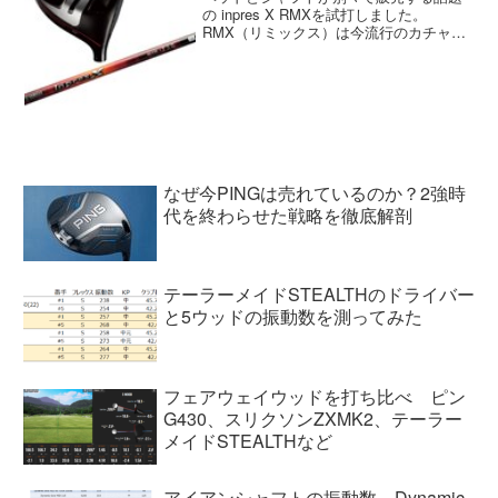
の inpres X RMXを試打しました。
RMX（リミックス）は今流行のカチャカ
チャ系ですが、取り外しに関してはこれ
までのカチャカチャ系とちょっと違って
ました。シャフトとヘッドを繋げる部分
が実はウェイ...
なぜ今PINGは売れているのか？2強時
代を終わらせた戦略を徹底解剖
テーラーメイドSTEALTHのドライバー
と5ウッドの振動数を測ってみた
フェアウェイウッドを打ち比べ ピン
G430、スリクソンZXMK2、テーラー
メイドSTEALTHなど
アイアンシャフトの振動数 Dynamic