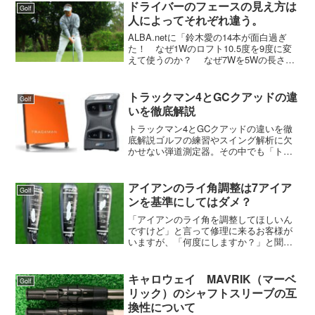
連続バーディをとって２位久保谷に２打
ドライバーのフェースの見え方は
Golf
差をつけて１位でホールア...
人によってそれぞれ違う。
ALBA.netに「鈴木愛の14本が面白過ぎ
た！ なぜ1Wのロフト10.5度を9度に変
えて使うのか？ なぜ7Wを5Wの長さで
使うのか？」という記事がありました。
この中で、ドライバーに関して以下のよ
うにコメントしていました。「『G430
トラックマン4とGCクアッドの違
Golf
L...
いを徹底解説
トラックマン4とGCクアッドの違いを徹
底解説ゴルフの練習やスイング解析に欠
かせない弾道測定器。その中でも「トラ
ックマン4（TrackMan 4）」と「GCクア
ッド（GC Quad）」は、プロやアマチュ
アを問わず、多くのゴルファーに支持さ
アイアンのライ角調整は7アイア
Golf
れて...
ンを基準にしてはダメ？
「アイアンのライ角を調整してほしいん
ですけど」と言って修理に来るお客様が
いますが、「何度にしますか？」と聞く
と、「ライ角をみてほしいんですけど」
っていう。今のライ角が自分に合ってい
るか合っていないかを知りたく、合って
キャロウェイ MAVRIK（マーベ
Golf
いなければ調整をしてほし...
リック）のシャフトスリーブの互
換性について