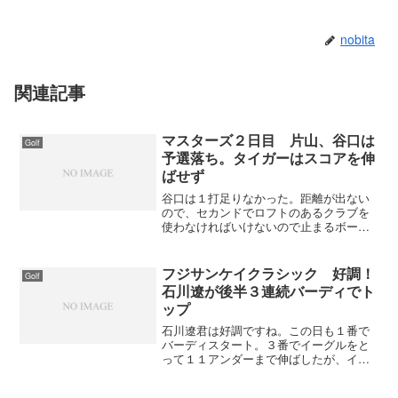
nobita
関連記事
マスターズ２日目 片山、谷口は
Golf
予選落ち。タイガーはスコアを伸
ばせず
谷口は１打足りなかった。距離が出ない
ので、セカンドでロフトのあるクラブを
使わなければいけないので止まるボール
を打てない。こうなるとマスターズでは
厳しいよね。タイガー・ウッズはボギー
先行でスコアが伸びない。上位が伸ばし
フジサンケイクラシック 好調！
Golf
ているだけに追いかけたか...
石川遼が後半３連続バーディでト
ップ
石川遼君は好調ですね。この日も１番で
バーディスタート。３番でイーグルをと
って１１アンダーまで伸ばしたが、イン
にはいって３つのボギーで２位との差が
１打差と迫ったが１５、１６、１７番で