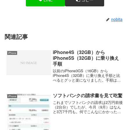
nobita
関連記事
iPhone4S（32GB）から
iPhone
iPhone5S（32GB）に乗り換え
手順
以前のiPhone3GS（16GB）から
iPhone4S（32GB）に乗り換え手順と比
べるとグッと楽になりました。手順は以
下の通り。１．iPhone4Sのバックアップ
とiOS7へのバージョンアップ毎度のこと
ですが、まずはiTunesを最新バ...
ソフトバンクの請求書を見て吃驚
iPhone
これまでソフトバンクの請求は2万円前後
（2台分）でしたが、今月（9月）はなん
と3万7千円も。何でこんなにかかったの
かMy SoftBankで調べてみました。 す
ると世界対応ケータイ 海外パケットし
放題（４日間利用） 7,920円、世界対応