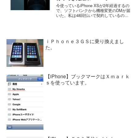
今使っているiPhone XSが2年経過するの
で、ソフトバンクから機種変更のDMが届
いた。私は48回払いで契約しているの
で、支払いが24回を経過すると新しい機
種への乗り換えの時に残りの24回分を帳
消しにしてくれる。条件としては今使っ
ているi...
ｉＰｈｏｎｅ３ＧＳに乗り換えまし
た。
【iPhone】ブックマークはＸｍａｒｋ
ｓを使っています。