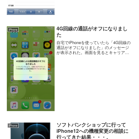
4G回線の通話がオフになりまし
iPhone
た
自宅でiPhoneを使っていたら「4G回線の
通話がオフになりました」のメッセージ
が表示された。画面を見るとキャリアは
Softobankで通信はWiFi。4Gが使えな
い？と思ってWiFiを切ってみると通信は
4Gを表示。通信は問題なく、なんで表...
ソフトバンクショップに行って
iPhone
iPhone12への機種変更の相談に
行ってきた結果・・・。