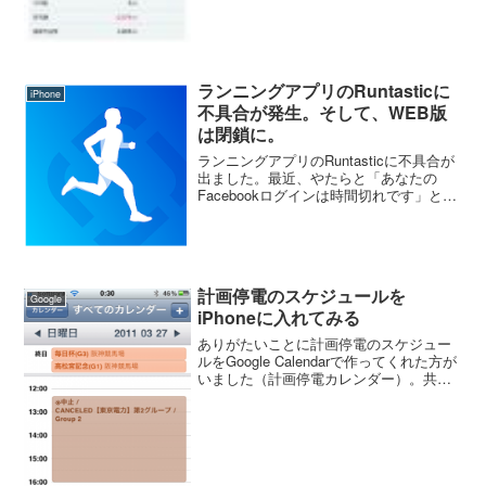
ランニングアプリのRuntasticに
iPhone
不具合が発生。そして、WEB版
は閉鎖に。
ランニングアプリのRuntasticに不具合が
出ました。最近、やたらと「あなたの
Facebookログインは時間切れです」とい
うメッセージが出るようになった。だっ
たら、ログアウトして再度ログインすれ
ばいいのかと思って、ログアウトしよう
とすると...
計画停電のスケジュールを
Google
iPhoneに入れてみる
ありがたいことに計画停電のスケジュー
ルをGoogle Calendarで作ってくれた方が
いました（計画停電カレンダー）。共有
カレンダーなので誰でも使えます。 僕
はGoogle Calendarで出来た計画停電スケ
ジュールをiPhoneに入れ...