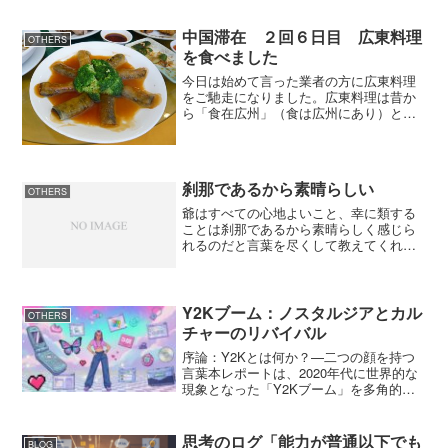
と、ジュースはひどく甘かったです。世
界展開しているファストフードはどこへ
中国滞在 ２回６日目 広東料理
OTHERS
行っても同じような味が食べら...
を食べました
今日は始めて言った業者の方に広東料理
をご馳走になりました。広東料理は昔か
ら「食在広州」（食は広州にあり）とい
われるほど、食材が豊富で、調理方法も
数多いらしく、僕もアヒルの丸焼き、小
さい貝の茹でた物、ゆで豚、豚のスー
プ、ウナギの様な魚のフライ...
刹那であるから素晴らしい
OTHERS
爺はすべての心地よいこと、幸に類する
ことは刹那であるから素晴らしく感じら
れるのだと言葉を尽くして教えてくれ
た。 権介は、それを真実であると感じ
た。 女を抱くときの快も一瞬ならば、
博奕の集中もじっくり吟味すれば瞬間で
ある。旨いものも喉をすぎれ...
Y2Kブーム：ノスタルジアとカル
OTHERS
チャーのリバイバル
序論：Y2Kとは何か？—二つの顔を持つ
言葉本レポートは、2020年代に世界的な
現象となった「Y2Kブーム」を多角的に
分析し、その文化的、社会的、そして経
済的な意義を解き明かすことを目的とす
る。Y2Kという言葉は、今日、二つの全
思考のログ「能力が普通以下でも
BLOG