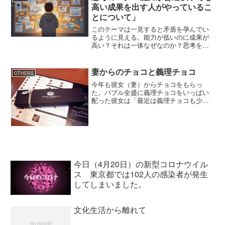
く異なる、しか...
高い成果を出す人がやっているこ
とについて」
このテーマは一見すると矛盾を孕んでい
るように見える。能力が低いのに成果が
高い？それは一体なぜなのか？思考を進
めるうちに、実は「成果」というのは純
粋な能力値では測れないことに気づく。
むしろ、環境適応力や再現性のある行動
妻からのチョコと義理チョコ
OTHERS
パターン、そして「成果を...
今年も彼女（妻）からチョコをもらっ
た。バブル全盛に義理チョコをいっぱい
配った彼女は「最近は義理チョコも少な
くなったわよ」とちょっと淋しげ。会社
では義理チョコの代わりにミスタードー
ナッツを山盛りつかみ取りにしたそうで
す。僕もそっちの方が良かっ...
今日（4月20日）の新型コロナウイル
ス 東京都では102人の感染者が発生
してしまいました。
文化生活から離れて