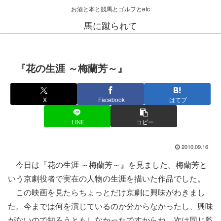
お酒と本と競馬とゴルフとetc
馬に蹴られて
『花の生涯 ～梅蘭芳～』
X
Facebook
はてブ
LINE
コピー
2010.09.16
今日は『花の生涯 ～梅蘭芳～』を見ました。梅蘭芳と
いう京劇役者で実在の人物の生涯を描いた作品でした。
この映画を見たらちょっとだけ京劇に興味がわきまし
た。今までは何を演じているのか分からなかったし、興味
がないので知ろうともしなかったですからね。次は同じ監