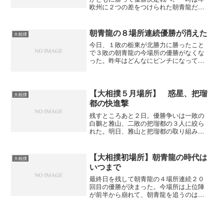
欧州に２つの差をつけられた朝青龍だっ
たが、そこからが強かった。この男は逆
境になるほど力を発揮するタイプだ。だ
から、決定戦は一方的な相撲であっさり
朝青龍の８場所連続優勝が消えた
大相撲
と朝青龍が勝った。朝青龍...
今日、１敗の栃東が北勝力に勝ったこと
で３敗の朝青龍の今場所の優勝がなくな
った。昨年はどんなにピンチになっても
強い精神力で乗りきってきた横綱朝青龍
だったが、今場所はよもやの３敗。特に
白鵬戦で負けて、その時に右腕を痛めた
のが精神的に隙を作ってし...
【大相撲５月場所】 惑星、把瑠
大相撲
都の快進撃
残すところあと２日。優勝争いは一敗の
白鵬と雅山、二敗の把瑠都の３人に絞ら
れた。明日、雅山と把瑠都の取り組みが
あるのでもし雅山が勝つようだと、雅山
と白鵬の争いに。白鵬は明日が千代大
海、千秋楽が魁皇なのでとにかく勝ち進
【大相撲初場所】朝青龍の時代は
大相撲
むしかない。雅山は上位陣と...
いつまで
最終日を残して朝青龍の４場所連続２０
回目の優勝が決まった。今場所は上位陣
が前半から崩れて、朝青龍を追うのは幕
下の玉乃島、豊ノ島だけ。これでは、相
撲が面白くない。朝青龍に負けた栃東は
土俵際で吊られてしまったから情けな