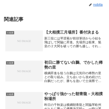
nobita
関連記事
【大相撲三月場所】番付決まる
大相撲
新三役には琴奨菊が前頭筆頭から小結を
飛ばして関脇に昇進。先場所は栃東、魁
皇の２大関を破っての勝ち越し。それ
が、認められたのだろう。最近の５大関
は強さを感じられないので元気な琴奨菊
に大暴れして貰いたい。 新入幕では１
９歳の栃煌山がスピード出世...
初日に勝てない白鵬、でかした稀
大相撲
勢の里
横綱昇進を狙う白鵬は元気印の稀勢の里
との取り組み。立ち会いから攻め続けた
白鵬だったが、勝ちを急いで土俵際で稀
勢の里に交わされて突き落とされてしま
った。負けたあとの顔をみると気合いが
入ったいい顔をしていたので明日からは
やっぱり強かった朝青龍－大相撲
大相撲
強い白鵬が見られるだろう...
秋場所
昨日の千秋楽は横綱朝青龍と関脇琴欧州
がともに勝って優勝決定戦へ。一時は琴