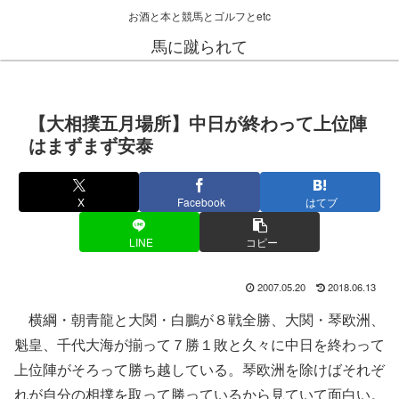
お酒と本と競馬とゴルフとetc
馬に蹴られて
【大相撲五月場所】中日が終わって上位陣
はまずまず安泰
X
Facebook
はてブ
LINE
コピー
2007.05.20
2018.06.13
横綱・朝青龍と大関・白鵬が８戦全勝、大関・琴欧洲、
魁皇、千代大海が揃って７勝１敗と久々に中日を終わって
上位陣がそろって勝ち越している。琴欧洲を除けばそれぞ
れが自分の相撲を取って勝っているから見ていて面白い。