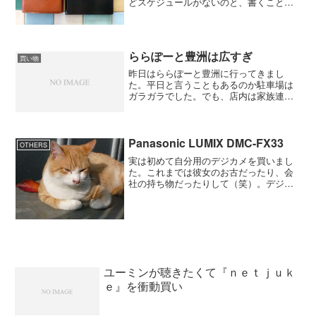
どスケジュールがないのと、書くことと
言えば日々のことをコメントで残すぐら
い。だから、それほど書き込めるスペー
スがいらなくて余計なページがない手帳
を探していたら５年卓上日...
ららぽーと豊洲は広すぎ
買い物
昨日はららぽーと豊洲に行ってきまし
た。平日と言うこともあるのか駐車場は
ガラガラでした。でも、店内は家族連れ
が多くて子供が走り回っていました。
話では大きいと聞いていましたがこれほ
ど大きいとは。コの字型になっている建
物でしかも左右にショップが...
Panasonic LUMIX DMC-FX33
OTHERS
実は初めて自分用のデジカメを買いまし
た。これまでは彼女のお古だったり、会
社の持ち物だったりして（笑）。デジカ
メもいろいろとあって悩んだのですが、
使ったことのあるメーカーがいいと思っ
たのでPanasonic LUMIX DMC-FX33にし
ま...
ユーミンが聴きたくて『ｎｅｔｊｕｋ
ｅ』を衝動買い