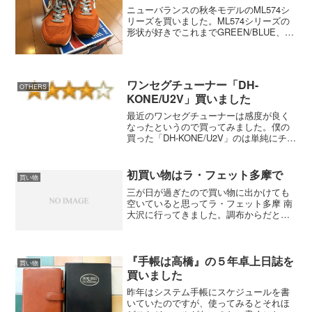
ニューバランスの秋冬モデルのML574シ
リーズを買いました。ML574シリーズの
形状が好きでこれまでGREEN/BLUE、
TRUE BLUE、BURGUNDYと3色買いまし
たが今回はSPICE MARKET（オレンジ）
が出たので迷わず買って...
ワンセグチューナー「DH-
OTHERS
KONE/U2V」買いました
最近のワンセグチューナーは感度が良く
なったというので買ってみました。僕の
買った「DH-KONE/U2V」のは単純にチュ
ーナー機能だけですが、上位機種の「DH-
KONE4G/U2DS」はデジタルラジオ、４
ＧＢのメモリが付いています。使ってみ
初買い物はラ・フェット多摩で
買い物
て...
三が日が過ぎたので買い物に出かけても
空いていると思ってラ・フェット多摩 南
大沢に行ってきました。調布からだと車
で５０分ぐらいでした。今日は平日なの
で空いているみたいですね。 ゲットし
たのは QUIKSILVER でジーンズ、
Acousti...
『手帳は高橋』の５年卓上日誌を
買い物
買いました
昨年はシステム手帳にスケジュールを書
いていたのですが、使ってみるとそれほ