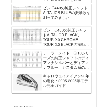
ピン G440の純正シャフト
ALTA JCB BLUEの振動数を
測ってみました
ピン G430の純正シャフ
トALTA JCB BLACK、
TOUR 2.0 CHROME、
TOUR 2.0 BLACKの振動数
を測ってみました
テーラーメイド Qi10シリ
ーズの純正シャフトのディ
アマナシルバーとディアマ
ナブルー、カスタム系の
SPEEDER NK BLACK、
キャロウェイアイアン20年
TOUR AD VF、Diamana
の進化：2005-2025年モデ
WBの振動数を測ってみた
ル完全ガイド