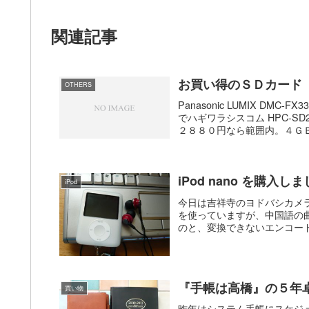
関連記事
お買い得のＳＤカード
OTHERS
Panasonic LUMIX 
でハギワラシスコム HPC-S
２８８０円なら範囲内。４ＧＢ
iPod nano を購入し
iPod
今日は吉祥寺のヨドバシカメラに
を使っていますが、中国語の曲を
のと、変換できないエンコード
『手帳は高橋』の５年
買い物
昨年はシステム手帳にスケジ