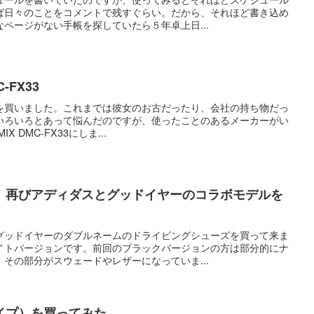
ば日々のことをコメントで残すぐらい。だから、それほど書き込め
ページがない手帳を探していたら５年卓上日...
C-FX33
を買いました。これまでは彼女のお古だったり、会社の持ち物だっ
いろいろとあって悩んだのですが、使ったことのあるメーカーがい
IX DMC-FX33にしま...
 再びアディダスとグッドイヤーのコラボモデルを
グッドイヤーのダブルネームのドライビングシューズを買って来ま
イトバージョンです。前回のブラックバージョンの方は部分的にナ
その部分がスウェードやレザーになっていま...
イプ）を買ってみた