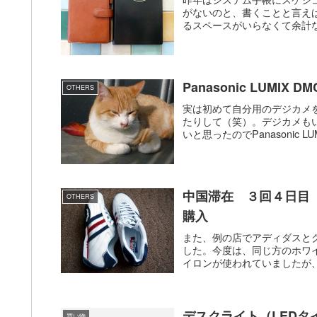
がないのと、書くことと言え
るスペースがいらなくて余計な
Panasonic LUMIX DM
OTHERS
実は初めて自分用のデジカメ
たりして（笑）。デジカメも
いと思ったのでPanasonic LUM
中国滞在 ３回４日目
OTHERS
購入
また、例の店でアディダスと
した。今度は、同じ方のホワ
イロンが使われていましたが、
デスクライト（LEDタ
買い物