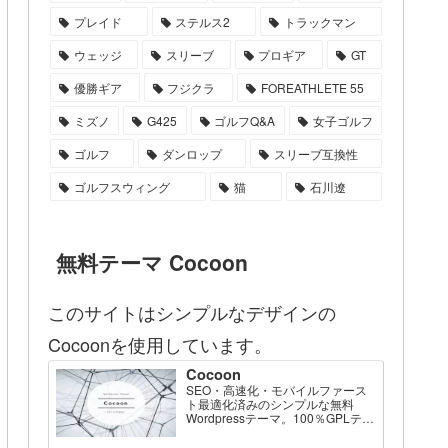
プレイド
ステルス2
トラックマン
ウェッジ
スリーブ
プロギア
GT
優勝ギア
フジクラ
FOREATHLETE 55
ミズノ
G425
ゴルフQ&A
女子ゴルフ
ゴルフ
ダンロップ
スリーブ互換性
ゴルフスウィング
猫
石川遼
無料テーマ Cocoon
このサイトはシンプルなデザインの
Cocoonを使用しています。
Cocoon
SEO・高速化・モバイルファース
ト最適化済みのシンプルな無料
Wordpressテーマ。100％GPLテー
マです。