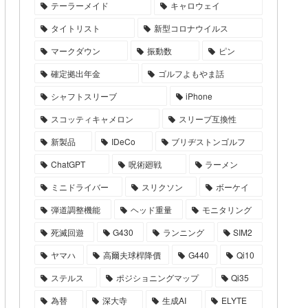
テーラーメイド
キャロウェイ
タイトリスト
新型コロナウイルス
マークダウン
振動数
ピン
確定拠出年金
ゴルフよもやま話
シャフトスリーブ
iPhone
スコッティキャメロン
スリーブ互換性
新製品
IDeCo
ブリヂストンゴルフ
ChatGPT
呪術廻戦
ラーメン
ミニドライバー
スリクソン
ボーケイ
弾道調整機能
ヘッド重量
モニタリング
死滅回遊
G430
ランニング
SIM2
ヤマハ
高爾夫球桿降價
G440
Qi10
ステルス
ポジショニングマップ
Qi35
為替
深大寺
生成AI
ELYTE