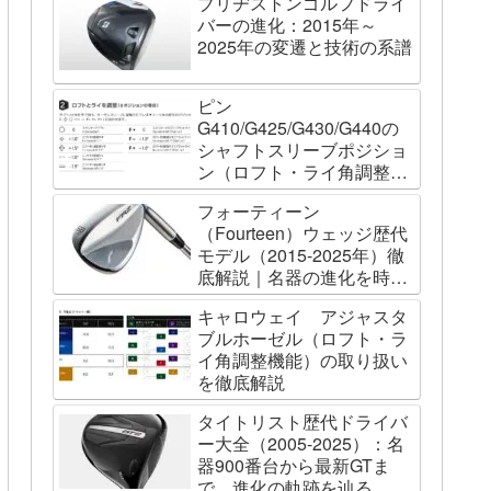
ブリヂストンゴルフドライ
バーの進化：2015年～
2025年の変遷と技術の系譜
ピン
G410/G425/G430/G440の
シャフトスリーブポジショ
ン（ロフト・ライ角調整機
能）について
フォーティーン
（Fourteen）ウェッジ歴代
モデル（2015-2025年）徹
底解説｜名器の進化を時系
列で辿る
キャロウェイ アジャスタ
ブルホーゼル（ロフト・ラ
イ角調整機能）の取り扱い
を徹底解説
タイトリスト歴代ドライバ
ー大全（2005-2025）：名
器900番台から最新GTま
で、進化の軌跡を辿る