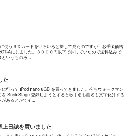
DMC-FX33に使うＳＤカードをいろいろと探して見たのですが、お手頃価格
D2GT-Aにしました。３０００円以下で探していたので送料込みで
というもの考...
ました
行って iPod nano 8GB を買ってきました。今もウォークマン
 SonicStage 登録しようとすると歌手名も曲名も文字化けする
があるとかでイ...
卓上日誌を買いました
ュールを書いていたのですが、使ってみるとそれほどスケジュール