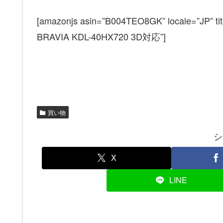
[amazonjs asin=”B004TEO8GK” locale=
BRAVIA KDL-40HX720 3D対応”]
買い物
シ
X
LINE