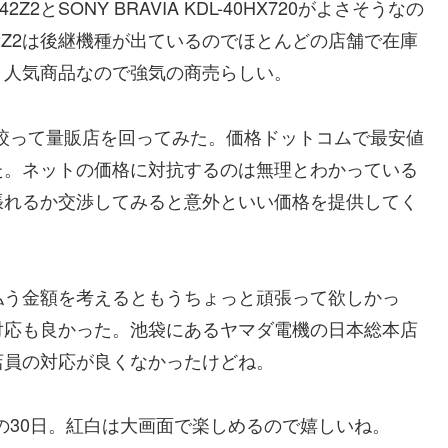
とSONY BRAVIA KDL-40HX720がよさそうなの
42Z2は後継機種が出ているのでほとんどの店舗で在庫
。人気商品なので強気の商売らしい。
X720に絞って量販店を回ってみた。価格ドットコムで最安値
た。ネットの価格に対抗するのは無理とわかっている
張れるか交渉してみると意外といい価格を提供してく
払う金額を考えるともうちょっと頑張って欲しかっ
対応も良かった。池袋にあるヤマダ電機の日本総本店
店員の対応が良くなかったけどね。
着は明後日の30日。紅白は大画面で楽しめるので嬉しいね。