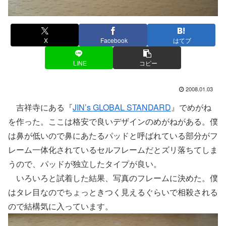
X
Facebook
はてブ
LINE
コピー
2008.01.03
吉祥寺にある『
JIN’s GLOBAL STANDARD
』でめがね
を作った。ここは格安で良いデザインのめがねがある。僕
は鼻が低いので鼻にあたるパッドと呼ばれている部分がフ
レーム一体化されているセルフレームだとズリ落ちてしま
うので、パッドが独立したタイプが良い。
いろいろと試着した結果、写真のフレームに決めた。僕
はタレ目なのでちょっときつく見えるぐらいで相殺される
ので結構気に入っています。