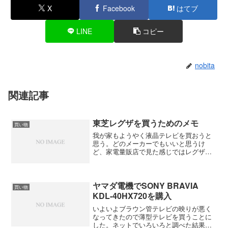
X
Facebook
はてブ
LINE
コピー
nobita
関連記事
東芝レグザを買うためのメモ
買い物
我が家もようやく液晶テレビを買おうと
思う。どのメーカーでもいいと思うけ
ど、家電量販店で見た感じではレグザが
良かった。そこで、レグザを買う前にい
ろいろと調べたことをメモって思うか
と。 購入予定はTOSHIBA REGZA
Z9000。内蔵ハー...
ヤマダ電機でSONY BRAVIA
買い物
KDL-40HX720を購入
いよいよブラウン管テレビの映りが悪く
なってきたので薄型テレビを買うことに
した。ネットでいろいろと調べた結果、