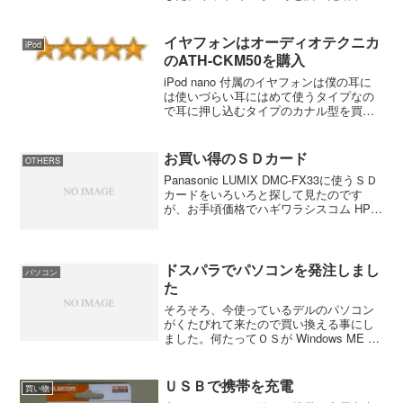
東芝REGZA 42Z2とSONY BRAVIA KDL-
40HX720がよさそうなので家電量販店を
見て回ったが、東芝REGZA 4...
イヤフォンはオーディオテクニカ
iPod
のATH-CKM50を購入
iPod nano 付属のイヤフォンは僕の耳に
は使いづらい耳にはめて使うタイプなの
で耳に押し込むタイプのカナル型を買い
ました。あまり高いモノは必要ないけ
ど、ネームバリューは欲しいのでオーデ
ィオテクニカ、DENON、SHUREなどで
お買い得のＳＤカード
OTHERS
廉価な製品...
Panasonic LUMIX DMC-FX33に使うＳＤ
カードをいろいろと探して見たのです
が、お手頃価格でハギワラシスコム HPC-
SD2GT-Aにしました。３０００円以下で
探していたので送料込みで２８８０円な
ら範囲内。４ＧＢというもの考...
ドスパラでパソコンを発注しまし
パソコン
た
そろそろ、今使っているデルのパソコン
がくたびれて来たので買い換える事にし
ました。何たってＯＳが Windows ME の
パソコンですから（ＯＳはWindows 2000
に変更）もっと早く替えても良かったの
ですが、壊れないと替えにくくて
ＵＳＢで携帯を充電
買い物
（笑）...