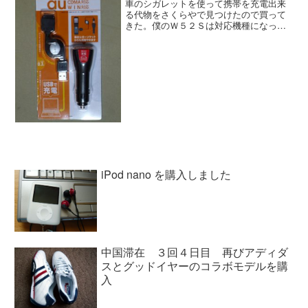
車のシガレットを使って携帯を充電出来
る代物をさくらやで見つけたので買って
きた。僕のＷ５２Ｓは対応機種になって
いないが、調べてみてもらったら大丈夫
だろうと言うことなので買ってきまし
た。早速、車にセットして使ってみたの
ですがシガレットとの相性が...
iPod nano を購入しました
中国滞在 ３回４日目 再びアディダ
スとグッドイヤーのコラボモデルを購
入