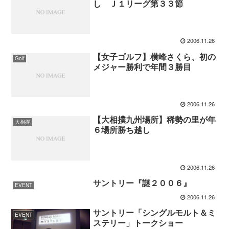
し Ｊ１リーグ第３３節
2006.11.26
【女子ゴルフ】横峰さくら、初の
Golf
メジャー勝利で年間３勝目
2006.11.26
【大相撲九州場所】稀勢の里が年
大相撲
６場所勝ち越し
2006.11.26
サントリー『謎２００６』
EVENT
2006.11.26
サントリー「シングルモルト＆ミ
EVENT
ステリー」トークショー