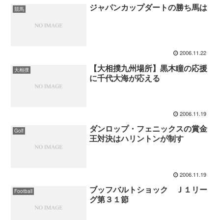
ジャパンカップダートの勝ち馬は
競馬
2006.11.22
【大相撲九州場所】黒木瞳の応援
大相撲
に千代大海が応える
2006.11.19
ダンロップ・フェニックスの賞金
Golf
王対決はハリントンが制す
2006.11.19
ブッフバルトショック Ｊ１リー
Football
グ第３１節