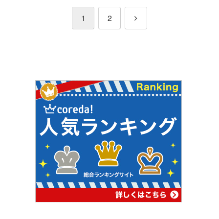
次
1
2
へ