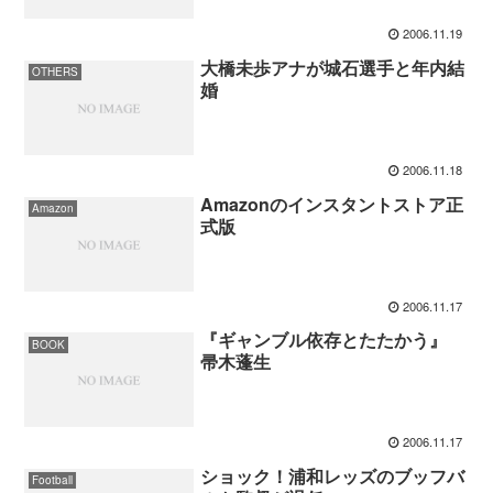
2006.11.19
大橋未歩アナが城石選手と年内結
OTHERS
婚
2006.11.18
Amazonのインスタントストア正
Amazon
式版
2006.11.17
『ギャンブル依存とたたかう』
BOOK
帚木蓬生
2006.11.17
ショック！浦和レッズのブッフバ
Football