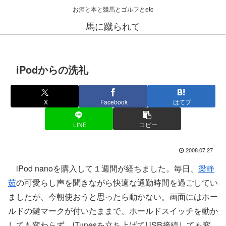
お酒と本と競馬とゴルフとetc
馬に蹴られて
iPodからの洗礼
X
Facebook
はてブ
LINE
コピー
2008.07.27
iPod nanoを購入して１週間が経ちました。毎日、
梁静
茹
の可愛らし声を聞きながら快適な通勤時間を過ごしてい
ましたが、今朝使おうと思ったら動かない。画面にはホー
ルドの鍵マークが付いたままで、ホールドスイッチを動か
しても変わらず。iTunesを立ち上げてUSB接続しても変