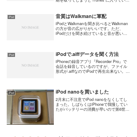
曲を丸ごと iPod に移されてしまう。しか
も、 iPod は8G（実質7.4G）で iTunes に
は10...
音質はWalkmanに軍配
iPod
iPodとWalkmanを聞き比べるとWalkman
の方が音の広がりがいいです。ただ、
iPodだけを聞き続けていると音が悪いと
言うことは感じないですね。音が悪いと
感じるのはエンコードの方法が大きいか
もね。ネット上からダウンロードした
MP3は...
iPodで.aiffデータを聞く方法
iPod
iPhoneの録音アプリ『Recorder Pro』で
会話を録音しているのですが、ファイル
形式が.aiffなのでiPodで再生出来ない。
Recorder ProにはWiFiで録音データを送
信することができるので、この機能を使
ってパソコンに...
iPod nanoを買いました
iPod
2月末に不注意でiPod nanoをなくしてし
まった。しばらくはiPhoneで我慢してい
たがバッテリーの消費が早いので第6世代
のiPod nano（16GB）を買いました。色
はちょっと目立った方がいいと思ってオ
レンジに。シリコンカバーも合わ...