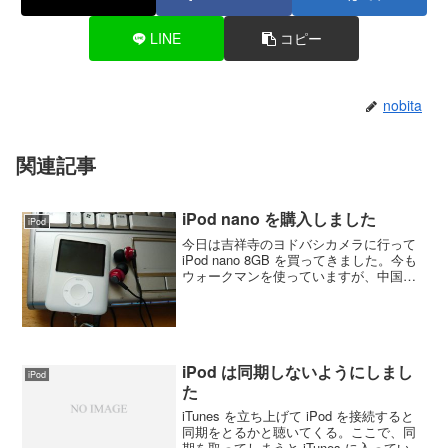
LINE
コピー
nobita
関連記事
iPod nano を購入しました
iPod
今日は吉祥寺のヨドバシカメラに行って
iPod nano 8GB を買ってきました。今も
ウォークマンを使っていますが、中国語
の曲を SonicStage 登録しようとすると
歌手名も曲名も文字化けするのと、変換
できないエンコードがあるとかでイ...
iPod は同期しないようにしまし
iPod
た
iTunes を立ち上げて iPod を接続すると
同期をとるかと聴いてくる。ここで、同
期を取ってしまうと iTunes に入っている