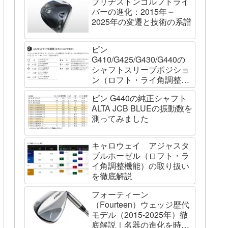
ブリヂストンゴルフドライ
バーの進化：2015年～
2025年の変遷と技術の系譜
ピン
G410/G425/G430/G440の
シャフトスリーブポジショ
ン（ロフト・ライ角調整機
能）について
ピン G440の純正シャフト
ALTA JCB BLUEの振動数を
測ってみました
キャロウェイ アジャスタ
ブルホーゼル（ロフト・ラ
イ角調整機能）の取り扱い
を徹底解説
フォーティーン
（Fourteen）ウェッジ歴代
モデル（2015-2025年）徹
底解説｜名器の進化を時系