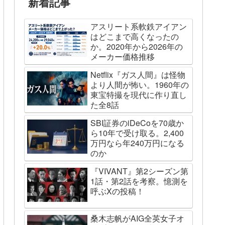
新着記事
アスリート系軟鉄アイアン
はどこまで高くなったの
か。2020年から2026年の
メーカー価格推移
Netflix『ガス人間』は怪物
より人間が怖い。1960年の
東宝特撮を現代に作り直し
た全8話
SBI証券のiDeCoを70歳か
ら10年で受け取る。2,400
万円なら年240万円になる
のか
『VIVANT』第2シーズン第
1話・第2話を考察。憶測を
呼ぶXの投稿！
桑木志帆がAIG全英女子オ