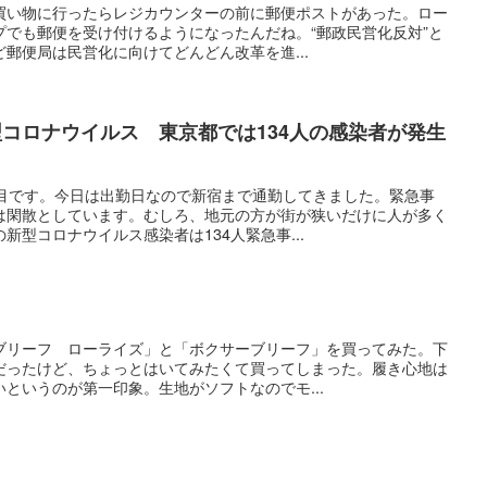
買い物に行ったらレジカウンターの前に郵便ポストがあった。ロー
プでも郵便を受け付けるようになったんだね。“郵政民営化反対”と
郵便局は民営化に向けてどんどん改革を進...
型コロナウイルス 東京都では134人の感染者が発生
日目です。今日は出勤日なので新宿まで通勤してきました。緊急事
は閑散としています。むしろ、地元の方が街が狭いだけに人が多く
新型コロナウイルス感染者は134人緊急事...
ブリーフ ローライズ」と「ボクサーブリーフ」を買ってみた。下
だったけど、ちょっとはいてみたくて買ってしまった。履き心地は
というのが第一印象。生地がソフトなのでモ...