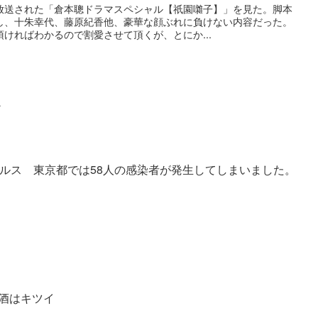
放送された「倉本聰ドラマスペシャル【祇園囃子】」を見た。脚本
し、十朱幸代、藤原紀香他、豪華な顔ぶれに負けない内容だった。
ければわかるので割愛させて頂くが、とにか...
か
イルス 東京都では58人の感染者が発生してしまいました。
酒はキツイ