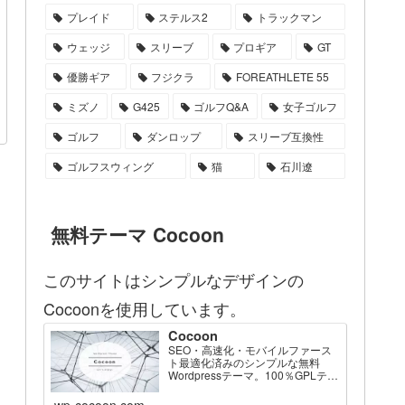
プレイド
ステルス2
トラックマン
ウェッジ
スリーブ
プロギア
GT
優勝ギア
フジクラ
FOREATHLETE 55
ミズノ
G425
ゴルフQ&A
女子ゴルフ
ゴルフ
ダンロップ
スリーブ互換性
ゴルフスウィング
猫
石川遼
無料テーマ Cocoon
このサイトはシンプルなデザインの
Cocoonを使用しています。
Cocoon
SEO・高速化・モバイルファース
ト最適化済みのシンプルな無料
Wordpressテーマ。100％GPLテー
マです。
wp-cocoon.com