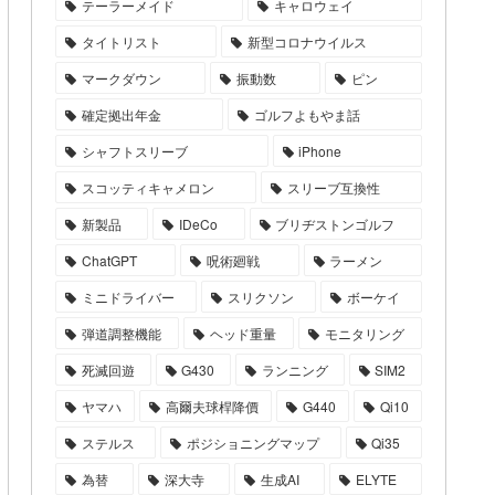
テーラーメイド
キャロウェイ
タイトリスト
新型コロナウイルス
マークダウン
振動数
ピン
確定拠出年金
ゴルフよもやま話
シャフトスリーブ
iPhone
スコッティキャメロン
スリーブ互換性
新製品
IDeCo
ブリヂストンゴルフ
ChatGPT
呪術廻戦
ラーメン
ミニドライバー
スリクソン
ボーケイ
弾道調整機能
ヘッド重量
モニタリング
死滅回遊
G430
ランニング
SIM2
ヤマハ
高爾夫球桿降價
G440
Qi10
ステルス
ポジショニングマップ
Qi35
為替
深大寺
生成AI
ELYTE