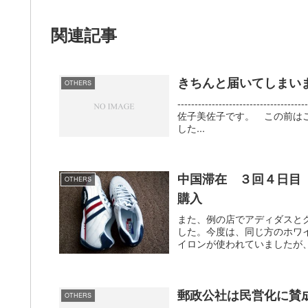
関連記事
きちんと届いてしまい
OTHERS
-----------------------
佐子美佐子です。 この前は
した...
中国滞在 ３回４日目
OTHERS
購入
また、例の店でアディダスと
した。今度は、同じ方のホワ
イロンが使われていましたが、
郵政公社は民営化に賛
OTHERS