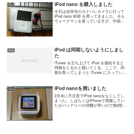
ィオテクニカ、DENON、SHUREなどで
iPod nano を購入しました
iPod
廉価な製品...
今日は吉祥寺のヨドバシカメラに行って
iPod nano 8GB を買ってきました。今も
ウォークマンを使っていますが、中国語
の曲を SonicStage 登録しようとすると
歌手名も曲名も文字化けするのと、変換
できないエンコードがあるとかでイ...
iPod は同期しないようにしまし
iPod
た
iTunes を立ち上げて iPod を接続すると
同期をとるかと聴いてくる。ここで、同
期を取ってしまうと iTunes に入っている
曲を丸ごと iPod に移されてしまう。しか
も、 iPod は8G（実質7.4G）で iTunes に
は10...
iPod nanoを買いました
iPod
2月末に不注意でiPod nanoをなくしてし
まった。しばらくはiPhoneで我慢してい
たがバッテリーの消費が早いので第6世代
のiPod nano（16GB）を買いました。色
はちょっと目立った方がいいと思ってオ
レンジに。シリコンカバーも合わ...