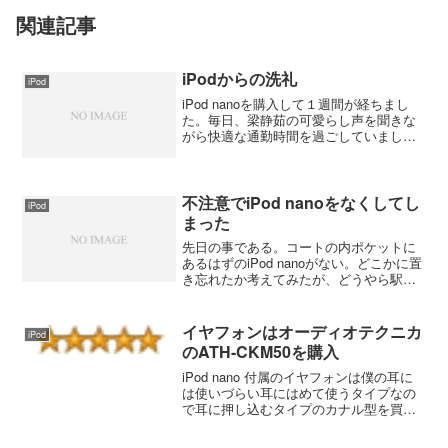
関連記事
iPodからの洗礼
iPod
iPod nanoを購入して１週間が経ちまし
た。毎日、梁静茹の可愛らし声を聞きな
がら快適な通勤時間を過ごしていました
が、今朝使おうと思ったら動かない。画
面にはホールドの鍵マークが付いたまま
で、ホールドスイッチを動かしても変わ
らず。iTune...
不注意でiPod nanoをなくしてし
iPod
まった
先日の事である。コートの内ポケットに
あるはずのiPod nanoがない。どこかに置
き忘れたか考えてみたが、どうやら駅周
辺で落とした感じ。 その日は気温が高
く、電車の中が暑かったのでコートを脱
いでいた。そして、コートを腕に掛けて
イヤフォンはオーディオテクニカ
iPod
銀行に行ったり...
のATH-CKM50を購入
iPod nano 付属のイヤフォンは僕の耳に
は使いづらい耳にはめて使うタイプなの
で耳に押し込むタイプのカナル型を買い
ました。あまり高いモノは必要ないけ
ど、ネームバリューは欲しいのでオーデ