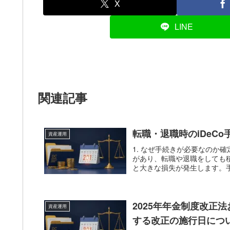
X
LINE
関連記事
転職・退職時のiDeC
資産運用
1. なぜ手続きが必要なのか
があり、転職や退職をしても
と大きな損失が発生します。手
2025年年金制度改正
資産運用
する改正の施行日につ