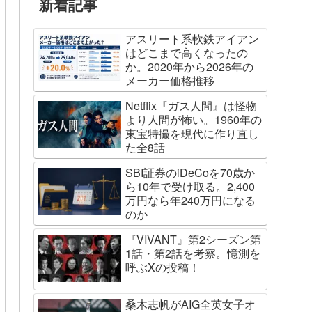
新着記事
アスリート系軟鉄アイアン
はどこまで高くなったの
か。2020年から2026年の
メーカー価格推移
Netflix『ガス人間』は怪物
より人間が怖い。1960年の
東宝特撮を現代に作り直し
た全8話
SBI証券のiDeCoを70歳か
ら10年で受け取る。2,400
万円なら年240万円になる
のか
『VIVANT』第2シーズン第
1話・第2話を考察。憶測を
呼ぶXの投稿！
桑木志帆がAIG全英女子オ