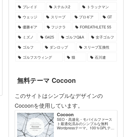
プレイド
ステルス2
トラックマン
ウェッジ
スリーブ
プロギア
GT
優勝ギア
フジクラ
FOREATHLETE 55
ミズノ
G425
ゴルフQ&A
女子ゴルフ
ゴルフ
ダンロップ
スリーブ互換性
ゴルフスウィング
猫
石川遼
無料テーマ Cocoon
このサイトはシンプルなデザインの
Cocoonを使用しています。
Cocoon
SEO・高速化・モバイルファース
ト最適化済みのシンプルな無料
Wordpressテーマ。100％GPLテー
マです。