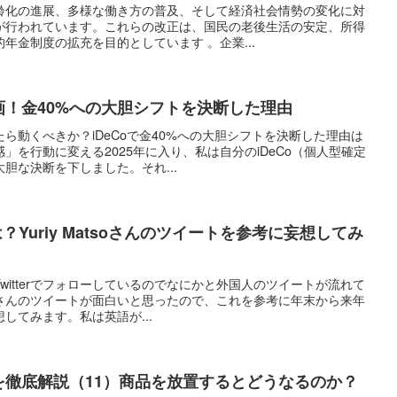
齢化の進展、多様な働き方の普及、そして経済社会情勢の変化に対
が行われています。これらの改正は、国民の老後生活の安定、所得
年金制度の拡充を目的としています 。企業...
計画！金40%への大胆シフトを決断した理由
ら動くべきか？iDeCoで金40%への大胆シフトを決断した理由は
」を行動に変える2025年に入り、私は自分のiDeCo（個人型確定
胆な決断を下しました。それ...
は？Yuriy Matsoさんのツイートを参考に妄想してみ
witterでフォローしているのでなにかと外国人のツイートが流れて
tsoさんのツイートが面白いと思ったので、これを参考に年末から来年
してみます。私は英語が...
金を徹底解説（11）商品を放置するとどうなるのか？