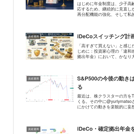
はじめに年金制度は、少子高
応するため、継続的に見直し
再分配機能の強化、そして私的
iDeCoスイッチング
資産運用
「高すぎて買えない」と感じた
じめに：投資家心理の「違和感
拠出年金）において、かなり大
S&P500の今後の動き
資産運用
る
最近は、株クラスターの方をT
くる。その中に@yuriyma
にかけての動きを楽観的に妄想
iDeCo・確定拠出年
資産運用