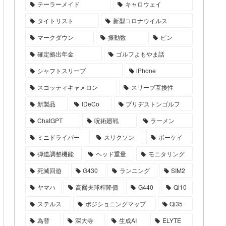
テーラーメイド
キャロウェイ
タイトリスト
新型コロナウイルス
マークダウン
振動数
ピン
確定拠出年金
ゴルフよもやま話
シャフトスリーブ
iPhone
スコッティキャメロン
スリーブ互換性
新製品
IDeCo
ブリヂストンゴルフ
ChatGPT
呪術廻戦
ラーメン
ミニドライバー
スリクソン
ボーケイ
弾道調整機能
ヘッド重量
モニタリング
死滅回遊
G430
ランニング
SIM2
ヤマハ
高爾夫球桿降價
G440
Qi10
ステルス
ポジショニングマップ
Qi35
為替
深大寺
生成AI
ELYTE