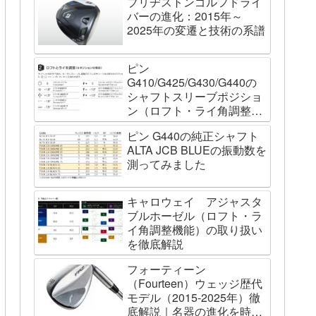
ブリヂストンゴルフドライ
バーの進化：2015年～
2025年の変遷と技術の系譜
ピン
G410/G425/G430/G440の
シャフトスリーブポジショ
ン（ロフト・ライ角調整機
能）について
ピン G440の純正シャフト
ALTA JCB BLUEの振動数を
測ってみました
キャロウェイ アジャスタ
ブルホーゼル（ロフト・ラ
イ角調整機能）の取り扱い
を徹底解説
フォーティーン
（Fourteen）ウェッジ歴代
モデル（2015-2025年）徹
底解説｜名器の進化を時系