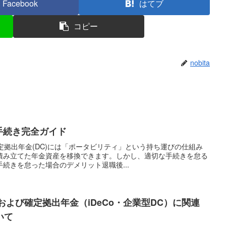
Facebook
はてブ
コピー
nobita
o手続き完全ガイド
確定拠出年金(DC)には「ポータビリティ」という持ち運びの仕組み
積み立てた年金資産を移換できます。しかし、適切な手続きを怠る
続きを怠った場合のデメリット退職後...
法および確定拠出年金（iDeCo・企業型DC）に関連
いて