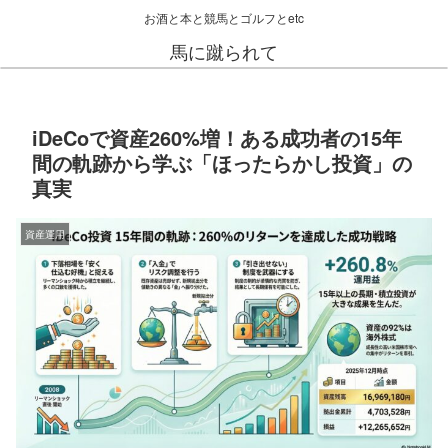
お酒と本と競馬とゴルフとetc
馬に蹴られて
iDeCoで資産260%増！ある成功者の15年
間の軌跡から学ぶ「ほったらかし投資」の
真実
資産運用