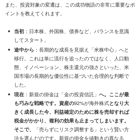
また、投資対象の変遷は、この成功物語の非常に重要なポ
イントを教えてくれます。
当初
：日本株、外国株、債券など、バランスを意識
してスタート。
途中から
：長期的な成長を見据え「米株中心」へと
移行。これは単に流行を追ったのではなく、人口動
態、イノベーション、株主還元の強さといった、米
国市場の長期的な優位性に基づいた合理的な判断で
した。
現在
：新規の掛金は「金の投資信託」
へ。ここが最
も巧みな戦略です。資産の
92%が海外株式
となり大
きく成長した今、利益確定のために株を売却すれば
税金がかかり、複利の効果も止まってしまいます。
そこで、
「売らずにリスク調整する」という賢い方
法を選んだのです。新規の掛金を値動きの異なる