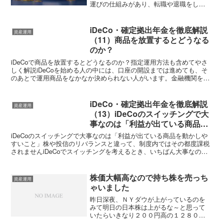
運びの仕組みがあり、転職や退職をして
も積み立てた年金資産を移換できます。
しかし、適切な手続きを怠ると大きな損
失が発生します。手続きを怠った場合の
iDeCo・確定拠出年金を徹底解説
資産運用
デメリット退職後...
（11）商品を放置するとどうなる
のか？
iDeCoで商品を放置するとどうなるのか？指定運用方法も含めてやさ
しく解説iDeCoを始める人の中には、口座の開設までは進めても、そ
のあとで運用商品をなかなか決められない人がいます。金融機関を選
ぶところまでは勢いで進めても、いざ「どの商品に...
iDeCo・確定拠出年金を徹底解説
資産運用
（13）iDeCoのスイッチングで大
事なのは「利益が出ている商品を
動かしやすいこと」
iDeCoのスイッチングで大事なのは「利益が出ている商品を動かしや
すいこと」株や投信のリバランスと違って、制度内ではその都度課税
されませんiDeCoでスイッチングを考えるとき、いちばん大事なのは
「商品を入れ替えられる」こと自体ではありません...
株価大幅高なので持ち株を売っち
資産運用
ゃいました
昨日深夜、ＮＹダウが上がっているのを
みて明日の日本株は上がるな～と思って
いたらいきなり２００円高の１２８００