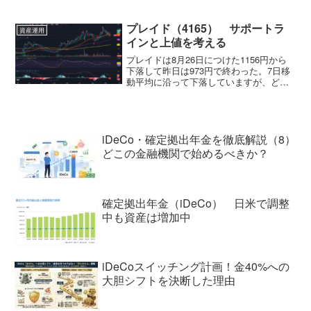
円からスタートしたと思ったら一気に１
３０００円台に。いや～上がるときは一
気に来るんですね。ＮＹダウはジリジリ
プレイド（4165） サポートラ
資産運用
と上がっていましたが、日...
インと上値を考える
プレイドは8月26日につけた1156円から
下落して昨日は973円で終わった。7日移
動平均に沿って下落していますが、どこ
まで調整が続くのでしょうか？移動平均
線を見ると20日、50日、100日、200日は
すべて上向き。しかし、短期の7日が下落
で...
iDeCo・確定拠出年金を徹底解説（8）
どこの金融機関で始めるべきか？
確定拠出年金（iDeCo） 日米で調整
中も資産は増加中
iDeCoスイッチング計画！金40%への
大胆シフトを決断した理由