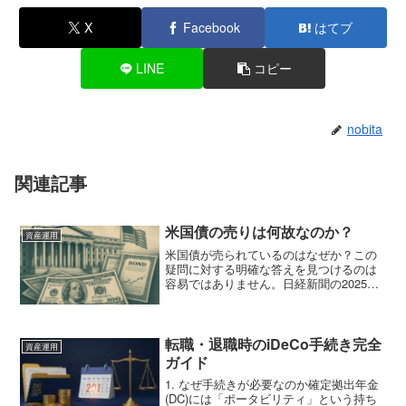
X
Facebook
はてブ
LINE
コピー
nobita
関連記事
米国債の売りは何故なのか？
資産運用
米国債が売られているのはなぜか？この
疑問に対する明確な答えを見つけるのは
容易ではありません。日経新聞の2025年4
月18日の記事でも、その背景にある複雑
な要因が示唆されています。2025年4月、
トランプ大統領の関税ショックをきっか
けに米国債...
転職・退職時のiDeCo手続き完全
資産運用
ガイド
1. なぜ手続きが必要なのか確定拠出年金
(DC)には「ポータビリティ」という持ち