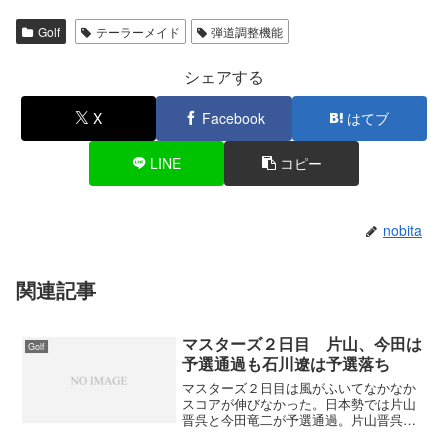
Golf
テーラーメイド
弾道調整機能
シェアする
X
Facebook
はてブ
LINE
コピー
nobita
関連記事
マスターズ２日目 片山、今田は
Golf
予選通過も石川遼は予選落ち
マスターズ２日目は風がふいてなかなか
スコアが伸びなかった。日本勢では片山
晋呉と今田竜二が予選通過。片山晋呉は
我慢のゴルフでスコアを落としながらも