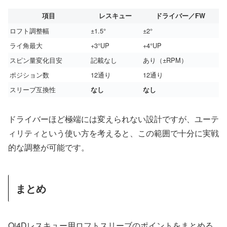
項目
レスキュー
ドライバー／FW
ロフト調整幅
±1.5°
±2°
ライ角最大
+3°UP
+4°UP
スピン量変化目安
記載なし
あり（±RPM）
ポジション数
12通り
12通り
スリーブ互換性
なし
なし
ドライバーほど極端には変えられない設計ですが、ユーテ
ィリティという使い方を考えると、この範囲で十分に実戦
的な調整が可能です。
まとめ
Qi4Dレスキュー用ロフトスリーブのポイントをまとめる