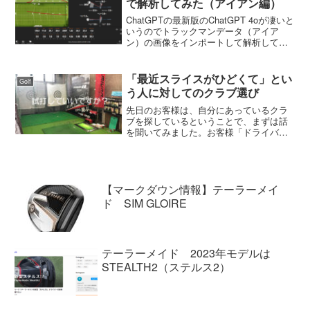
で解析してみた（アイアン編）
ChatGPTの最新版のChatGPT 4oが凄いと
いうのでトラックマンデータ（アイア
ン）の画像をインポートして解析しても
らいました。解析してもらったトラック
マンデータの画像が以下の通りです。や
やアウトサイドインの軌道でフェースが
「最近スライスがひどくて」とい
Golf
開いてしま...
う人に対してのクラブ選び
先日のお客様は、自分にあっているクラ
ブを探しているということで、まずは話
を聞いてみました。お客様「ドライバー
で悩んでいるんだけど、自分に合ったク
ラブって見つかるかな？」私「大丈夫で
す。まずは、試打してみましょうか。今
使っているシャフトとか分...
【マークダウン情報】テーラーメイ
ド SIM GLOIRE
テーラーメイド 2023年モデルは
STEALTH2（ステルス2）