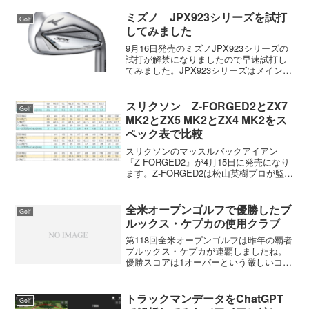
最終１８番でバーディーをとって通算４
アンダーの７位タイ。今田竜二は後半ス
ミズノ JPX923シリーズを試打
Golf
コアを落として１８番では...
してみました
9月16日発売のミズノJPX923シリーズの
試打が解禁になりましたので早速試打し
てみました。JPX923シリーズはメインポ
ジションのHOTMETAL、HOTMETALの優
しさに操作性をプラスしたHOTMETAL
PRO、HOTMETALより...
スリクソン Z-FORGED2とZX7
Golf
MK2とZX5 MK2とZX4 MK2をス
ペック表で比較
スリクソンのマッスルバックアイアン
『Z-FORGED2』が4月15日に発売になり
ます。Z-FORGED2は松山英樹プロが監修
したアイアンで打感と操作性が前作より
も向上しています。見た目は前作よりも
小さく、フェースプログレッションを前
全米オープンゴルフで優勝したブ
Golf
作よりも...
ルックス・ケプカの使用クラブ
第118回全米オープンゴルフは昨年の覇者
ブルックス・ケプカが連覇しましたね。
優勝スコアは1オーバーという厳しいコー
スコンディションの中、耐えて耐えての
優勝でした。ブルックス・ケプカのドラ
イバーはM3ドライバー：テーラーメイ
トラックマンデータをChatGPT
Golf
ド M3（三菱Di...