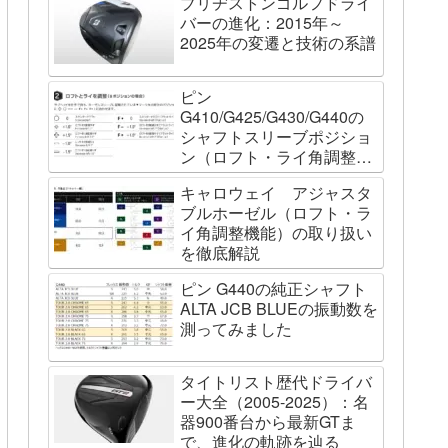
ブリヂストンゴルフドライ
バーの進化：2015年～
2025年の変遷と技術の系譜
ピン
G410/G425/G430/G440の
シャフトスリーブポジショ
ン（ロフト・ライ角調整機
能）について
キャロウェイ アジャスタ
ブルホーゼル（ロフト・ラ
イ角調整機能）の取り扱い
を徹底解説
ピン G440の純正シャフト
ALTA JCB BLUEの振動数を
測ってみました
タイトリスト歴代ドライバ
ー大全（2005-2025）：名
器900番台から最新GTま
で、進化の軌跡を辿る