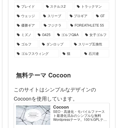
プレイド
ステルス2
トラックマン
ウェッジ
スリーブ
プロギア
GT
優勝ギア
フジクラ
FOREATHLETE 55
ミズノ
G425
ゴルフQ&A
女子ゴルフ
ゴルフ
ダンロップ
スリーブ互換性
ゴルフスウィング
猫
石川遼
無料テーマ Cocoon
このサイトはシンプルなデザインの
Cocoonを使用しています。
Cocoon
SEO・高速化・モバイルファース
ト最適化済みのシンプルな無料
Wordpressテーマ。100％GPLテー
マです。