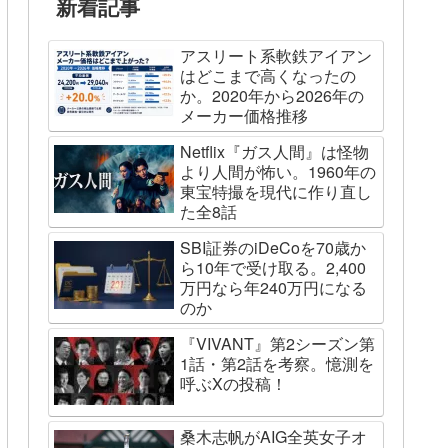
新着記事
アスリート系軟鉄アイアン
はどこまで高くなったの
か。2020年から2026年の
メーカー価格推移
Netflix『ガス人間』は怪物
より人間が怖い。1960年の
東宝特撮を現代に作り直し
た全8話
SBI証券のiDeCoを70歳か
ら10年で受け取る。2,400
万円なら年240万円になる
のか
『VIVANT』第2シーズン第
1話・第2話を考察。憶測を
呼ぶXの投稿！
桑木志帆がAIG全英女子オ