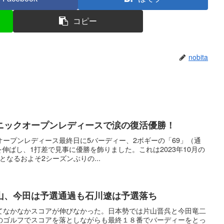
コピー
nobita
ニックオープンレディースで涙の復活優勝！
ープンレディース最終日に5バーディー、2ボギーの「69」（通
を伸ばし、1打差で見事に優勝を飾りました。これは2023年10月の
なるおよそ2シーズンぶりの...
山、今田は予選通過も石川遼は予選落ち
てなかなかスコアが伸びなかった。日本勢では片山晋呉と今田竜二
のゴルフでスコアを落としながらも最終１８番でバーディーをとっ