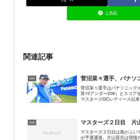
LINE
関連記事
菅沼菜々選手、パナソ
Golf
菅沼菜々選手はパナソニックオ
算10アンダー206）とスコア
マスターズGCレディース以来と
マスターズ２日目 片
Golf
マスターズ２日目は風がふい
が予選通過。片山晋呉は我慢