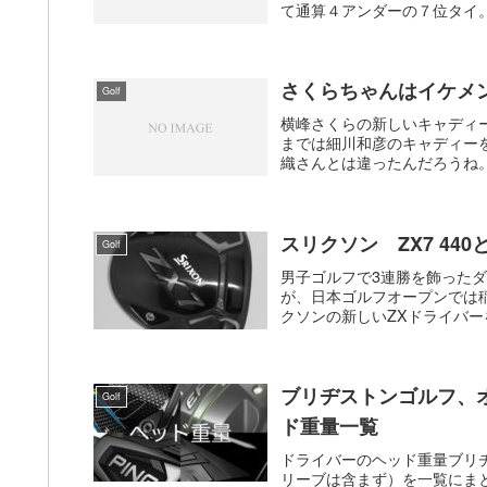
て通算４アンダーの７位タイ。
さくらちゃんはイケメ
Golf
横峰さくらの新しいキャディ
までは細川和彦のキャディー
織さんとは違ったんだろうね。
スリクソン ZX7 440
Golf
男子ゴルフで3連勝を飾った
が、日本ゴルフオープンでは稲
クソンの新しいZXドライバー
ブリヂストンゴルフ、
Golf
ド重量一覧
ドライバーのヘッド重量ブリ
リーブは含まず）を一覧にま