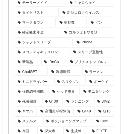
テーラーメイド
キャロウェイ
タイトリスト
新型コロナウイルス
マークダウン
振動数
ピン
確定拠出年金
ゴルフよもやま話
シャフトスリーブ
iPhone
スコッティキャメロン
スリーブ互換性
新製品
IDeCo
ブリヂストンゴルフ
ChatGPT
呪術廻戦
ラーメン
ミニドライバー
スリクソン
ボーケイ
弾道調整機能
ヘッド重量
モニタリング
死滅回遊
G430
ランニング
SIM2
ヤマハ
高爾夫球桿降價
G440
Qi10
ステルス
ポジショニングマップ
Qi35
為替
深大寺
生成AI
ELYTE