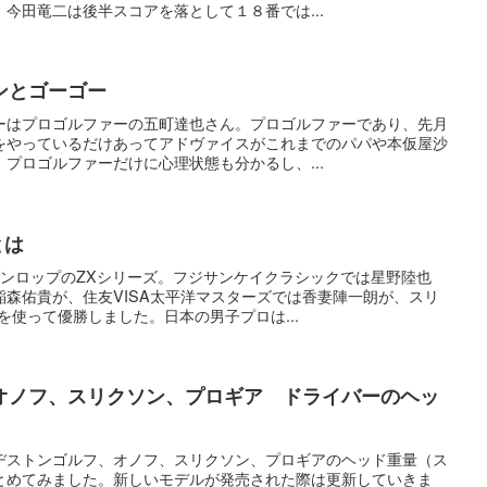
今田竜二は後半スコアを落として１８番では...
ンとゴーゴー
ーはプロゴルファーの五町達也さん。プロゴルファーであり、先月
をやっているだけあってアドヴァイスがこれまでのパパや本仮屋沙
プロゴルファーだけに心理状態も分かるし、...
とは
ダンロップのZXシリーズ。フジサンケイクラシックでは星野陸也
森佑貴が、住友VISA太平洋マスターズでは香妻陣一朗が、スリ
を使って優勝しました。日本の男子プロは...
オノフ、スリクソン、プロギア ドライバーのヘッ
ヂストンゴルフ、オノフ、スリクソン、プロギアのヘッド重量（ス
とめてみました。新しいモデルが発売された際は更新していきま