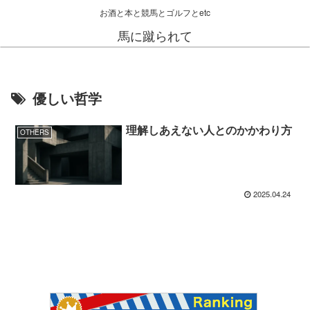
お酒と本と競馬とゴルフとetc
馬に蹴られて
優しい哲学
理解しあえない人とのかかわり方
OTHERS
2025.04.24