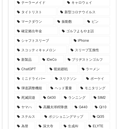
テーラーメイド
キャロウェイ
タイトリスト
新型コロナウイルス
マークダウン
振動数
ピン
確定拠出年金
ゴルフよもやま話
シャフトスリーブ
iPhone
スコッティキャメロン
スリーブ互換性
新製品
IDeCo
ブリヂストンゴルフ
ChatGPT
呪術廻戦
ラーメン
ミニドライバー
スリクソン
ボーケイ
弾道調整機能
ヘッド重量
モニタリング
死滅回遊
G430
ランニング
SIM2
ヤマハ
高爾夫球桿降價
G440
Qi10
ステルス
ポジショニングマップ
Qi35
為替
深大寺
生成AI
ELYTE