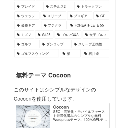
プレイド
ステルス2
トラックマン
ウェッジ
スリーブ
プロギア
GT
優勝ギア
フジクラ
FOREATHLETE 55
ミズノ
G425
ゴルフQ&A
女子ゴルフ
ゴルフ
ダンロップ
スリーブ互換性
ゴルフスウィング
猫
石川遼
無料テーマ Cocoon
このサイトはシンプルなデザインの
Cocoonを使用しています。
Cocoon
SEO・高速化・モバイルファース
ト最適化済みのシンプルな無料
Wordpressテーマ。100％GPLテー
マです。