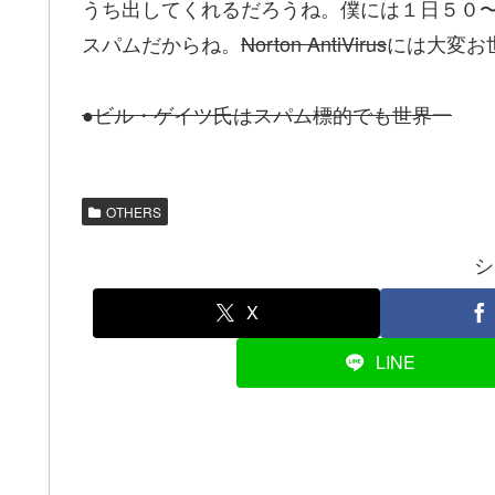
うち出してくれるだろうね。僕には１日５０
スパムだからね。
Norton AntiVirus
には大変お
●ビル・ゲイツ氏はスパム標的でも世界一
OTHERS
シ
X
LINE