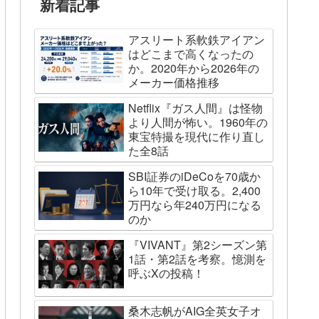
新着記事
アスリート系軟鉄アイアン
はどこまで高くなったの
か。2020年から2026年の
メーカー価格推移
Netflix『ガス人間』は怪物
より人間が怖い。1960年の
東宝特撮を現代に作り直し
た全8話
SBI証券のiDeCoを70歳か
ら10年で受け取る。2,400
万円なら年240万円になる
のか
『VIVANT』第2シーズン第
1話・第2話を考察。憶測を
呼ぶXの投稿！
桑木志帆がAIG全英女子オ