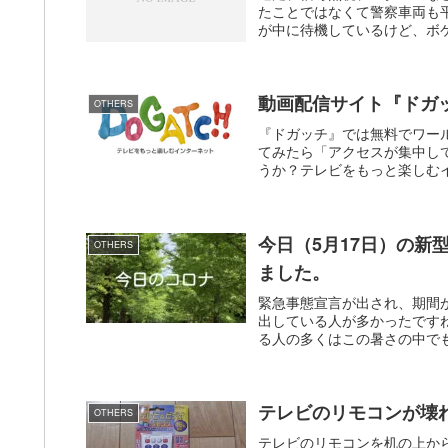
たことではなくて警察車両も
が中に待機しているけど、ボケ
動画配信サイト『ドガ
OTHERS
『ドガッチ』では無料でワー
てみたら「アクセスが集中し
うか？テレビをもっと楽しむ
今日（5月17日）の新
OTHERS
ました。
緊急事態宣言が出され、期間
出している人が多かったですね
る人の多くはこの暑さの中でも
テレビのリモコンが壊
OTHERS
テレビのリモコンを机の上か