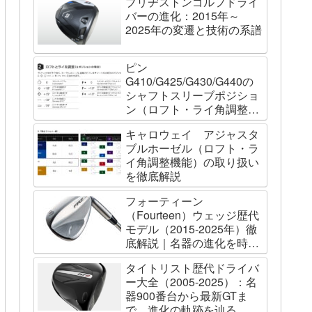
ブリヂストンゴルフドライ
バーの進化：2015年～
2025年の変遷と技術の系譜
ピン
G410/G425/G430/G440の
シャフトスリーブポジショ
ン（ロフト・ライ角調整機
能）について
キャロウェイ アジャスタ
ブルホーゼル（ロフト・ラ
イ角調整機能）の取り扱い
を徹底解説
フォーティーン
（Fourteen）ウェッジ歴代
モデル（2015-2025年）徹
底解説｜名器の進化を時系
列で辿る
タイトリスト歴代ドライバ
ー大全（2005-2025）：名
器900番台から最新GTま
で、進化の軌跡を辿る