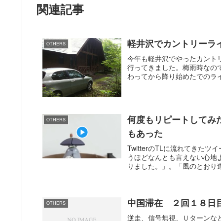
関連記事
軽井沢でカントリーラ
OTHERS
今年も軽井沢でやったカント
行ってきました。梅雨時なの
わってから降り始めたでのライ
何度もリピートしてみ
OTHERS
もあった
TwitterのTLに流れてき
うほどなんとも言えない心地
りました。」。「風のとおり道
中国滞在 ２回１８日
OTHERS
逆走、信号無視、Ｕターンな