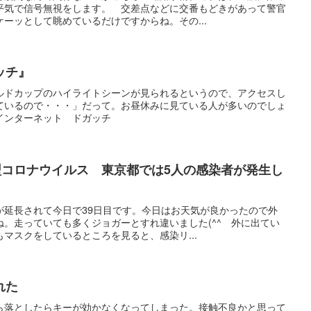
平気で信号無視をします。 交差点などに交番もどきがあって警官
ーッとして眺めているだけですからね。その...
ッチ』
ルドカップのハイライトシーンが見られるというので、アクセスし
ているので・・・」だって。お昼休みに見ている人が多いのでしょ
インターネット ドガッチ
型コロナウイルス 東京都では5人の感染者が発生し
が延長されて今日で39日目です。今日はお天気が良かったので外
。走っていても多くジョガーとすれ違いました(^^ゞ外に出てい
マスクをしているところを見ると、感染リ...
れた
ら落としたらキーが効かなくなってしまった。接触不良かと思って