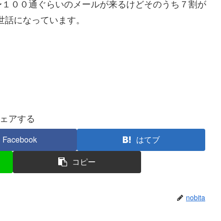
〜１００通ぐらいのメールが来るけどそのうち７割が
世話になっています。
ェアする
Facebook
はてブ
コピー
nobita