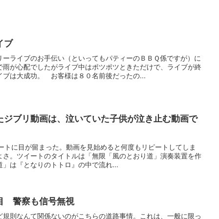
イブ
リーライブのお手伝い（といってもパティーのＢＢＱ係ですが）に
で雨が心配でしたがライブ中はポツポツときただけで、ライブが終
ブは大成功。 お客様は８０名前後だったの...
たジブリ動画は、泣いていた子供が泣き止む動画で
たツイートに目が留まった。動画を見始めると何度もリピートしてしま
よさ。ツイートのタイトルは「無限「風のとおり道」演奏装置を作
」は『となりのトトロ』の中で流れ...
目 警察も信号無視
ど規則なんて関係ないのがこちらの道路事情。これは、一般に限っ