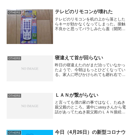
がしたと思ったら僕のいる場所に人が激
突してきた。その人は電車の窓にぶつか
った反動でホームに倒れた...
テレビのリモコンが壊れた
OTHERS
テレビのリモコンを机の上から落とした
らキーが効かなくなってしまった。接触
不良かと思ってバラしみたら蓋（開閉
式）のツメが折れてしまったらしい。と
りあえず、先の尖ったモノで押せば反応
はするけど使いズライので万能リモコン
（こんなのあるのかな）を探...
寝違えて首が回らない
OTHERS
昨日の寝違えたのがまだ治っていなかっ
たようで、今朝はもっとひどくなってい
る。家人に呼びかけられても廻れ右で向
きをかえるもんだから大笑いされた。身
体を冷やすと良くないらしいからエアコ
ンをかける事が出来ず、汗だく。これじ
ゃ、競馬に集中出来ないよ...
ＬＡＮが繋がらない
OTHERS
と言っても僕の家の事ではなく、たぬき
親父殿のところ。週中にussyさんから電
話があってたぬき親父殿のＬＡＮ接続が
うまくいかないなら連絡先を教えて欲し
いと。その後、どうなったか分からなか
ったので木曜日に電話で「どうだっ
た？」と聞いたらussy...
今日（4月26日）の新型コロナウ
OTHERS