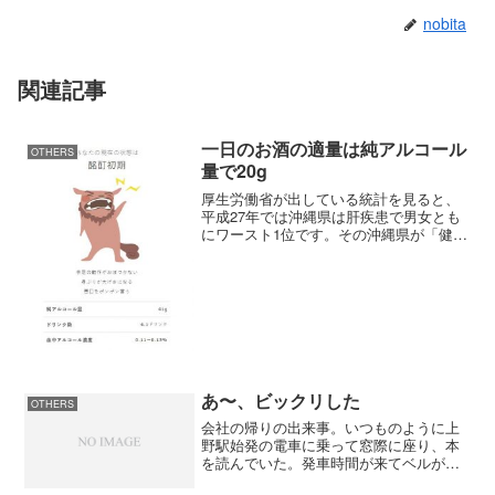
nobita
関連記事
一日のお酒の適量は純アルコール
OTHERS
量で20g
厚生労働省が出している統計を見ると、
平成27年では沖縄県は肝疾患で男女とも
にワースト1位です。その沖縄県が「健康
おきなわ21」というサイトでアルコール
対策を打ち出しています。このサイトで
は飲酒についてのあれこれが書いてある
ので勉強になります...
あ〜、ビックリした
OTHERS
会社の帰りの出来事。いつものように上
野駅始発の電車に乗って窓際に座り、本
を読んでいた。発車時間が来てベルが鳴
り始めた。駆け込み乗車をする人の足音