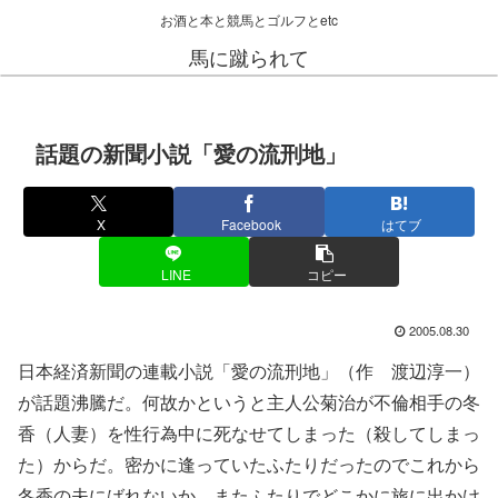
お酒と本と競馬とゴルフとetc
馬に蹴られて
話題の新聞小説「愛の流刑地」
X
Facebook
はてブ
LINE
コピー
2005.08.30
日本経済新聞の連載小説「愛の流刑地」（作 渡辺淳一）
が話題沸騰だ。何故かというと主人公菊治が不倫相手の冬
香（人妻）を性行為中に死なせてしまった（殺してしまっ
た）からだ。密かに逢っていたふたりだったのでこれから
冬香の夫にばれないか、またふたりでどこかに旅に出かけ