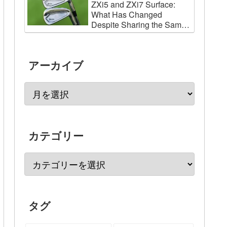
ZXi5 and ZXi7 Surface:
What Has Changed
Despite Sharing the Same
Names as the 2024
Models?
アーカイブ
カテゴリー
タグ