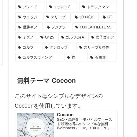
プレイド
ステルス2
トラックマン
ウェッジ
スリーブ
プロギア
GT
優勝ギア
フジクラ
FOREATHLETE 55
ミズノ
G425
ゴルフQ&A
女子ゴルフ
ゴルフ
ダンロップ
スリーブ互換性
ゴルフスウィング
猫
石川遼
無料テーマ Cocoon
このサイトはシンプルなデザインの
Cocoonを使用しています。
Cocoon
SEO・高速化・モバイルファース
ト最適化済みのシンプルな無料
Wordpressテーマ。100％GPLテー
マです。