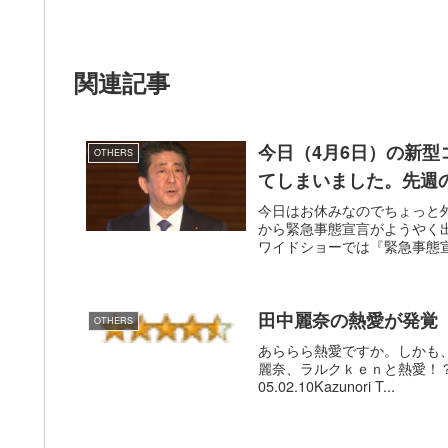
関連記事
今日（4月6日）の新型
OTHERS
てしまいました。先週
今日はお休みなのでちょっと
から緊急事態宣言がようやく
ワイドショーでは『緊急事態宣
田中麗奈の熱愛が発覚
OTHERS
あららら熱愛ですか。しかも
麗奈、ラルクｋｅｎと熱愛！？ La str
05.02.10Kazunori T...