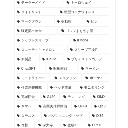
テーラーメイド
キャロウェイ
タイトリスト
新型コロナウイルス
マークダウン
振動数
ピン
確定拠出年金
ゴルフよもやま話
シャフトスリーブ
iPhone
スコッティキャメロン
スリーブ互換性
新製品
IDeCo
ブリヂストンゴルフ
ChatGPT
呪術廻戦
ラーメン
ミニドライバー
スリクソン
ボーケイ
弾道調整機能
ヘッド重量
モニタリング
死滅回遊
G430
ランニング
SIM2
ヤマハ
高爾夫球桿降價
G440
Qi10
ステルス
ポジショニングマップ
Qi35
為替
深大寺
生成AI
ELYTE