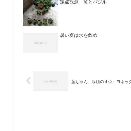
定点観測 苺とバジル
暑い夏は水を飲め
藍ちゃん、収穫の４位－ヨネッ