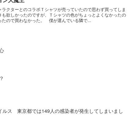
ャラクターとのコラボＴシャツが売っていたので思わず買ってしま
Ｏも欲しかったのですが、Ｔシャツの色がちょっとよくなかったの
たので買わなかった。 僕が選んでいる隣で...
心
？
イルス 東京都では149人の感染者が発生してしまいまし