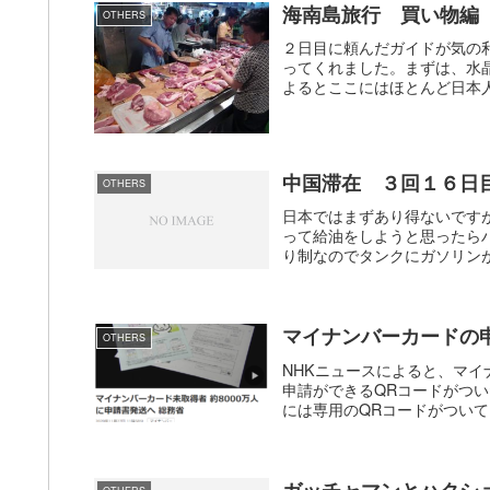
海南島旅行 買い物編
OTHERS
２日目に頼んだガイドが気の
ってくれました。まずは、水
よるとここにはほとんど日本人
中国滞在 ３回１６日
OTHERS
日本ではまずあり得ないです
って給油をしようと思ったら
り制なのでタンクにガソリン
マイナンバーカードの
OTHERS
NHKニュースによると、マ
申請ができるQRコードがつ
には専用のQRコードがついて
ガッチャマンとハクシ