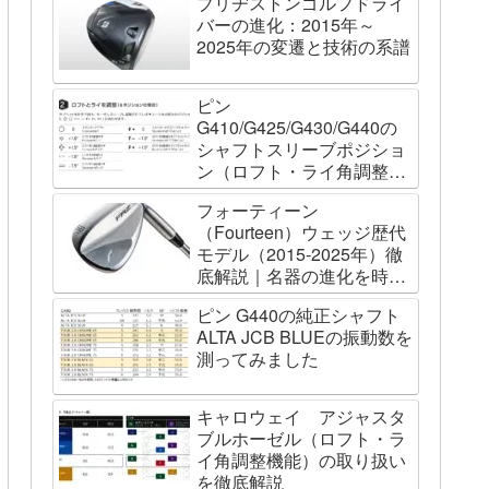
ブリヂストンゴルフドライ
バーの進化：2015年～
2025年の変遷と技術の系譜
ピン
G410/G425/G430/G440の
シャフトスリーブポジショ
ン（ロフト・ライ角調整機
能）について
フォーティーン
（Fourteen）ウェッジ歴代
モデル（2015-2025年）徹
底解説｜名器の進化を時系
列で辿る
ピン G440の純正シャフト
ALTA JCB BLUEの振動数を
測ってみました
キャロウェイ アジャスタ
ブルホーゼル（ロフト・ラ
イ角調整機能）の取り扱い
を徹底解説