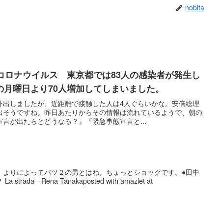
nobita
コロナウイルス 東京都では83人の感染者が発生し
の月曜日より70人増加してしまいました。
外出しましたが、近距離で接触した人は4人ぐらいかな。安倍総理
出そうですね。昨日あたりからその情報は流れているようで、朝の
言が出たらとどうなる？』『緊急事態宣言と...
、よりによってバツ２の男とはね。ちょっとショックです。●田中
ada―Rena Tanakaposted with amazlet at