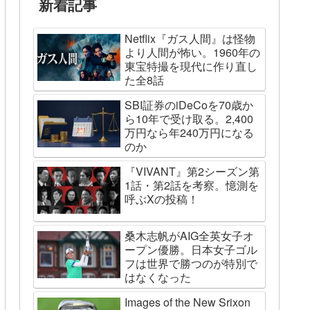
新着記事
Netflix『ガス人間』は怪物
より人間が怖い。1960年の
東宝特撮を現代に作り直し
た全8話
SBI証券のiDeCoを70歳か
ら10年で受け取る。2,400
万円なら年240万円になる
のか
『VIVANT』第2シーズン第
1話・第2話を考察。憶測を
呼ぶXの投稿！
桑木志帆がAIG全英女子オ
ープン優勝。日本女子ゴル
フは世界で勝つのが特別で
はなくなった
Images of the New Srixon