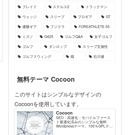
プレイド
ステルス2
トラックマン
ウェッジ
スリーブ
プロギア
GT
優勝ギア
フジクラ
FOREATHLETE 55
ミズノ
G425
ゴルフQ&A
女子ゴルフ
ゴルフ
ダンロップ
スリーブ互換性
ゴルフスウィング
猫
石川遼
無料テーマ Cocoon
このサイトはシンプルなデザインの
Cocoonを使用しています。
Cocoon
SEO・高速化・モバイルファース
ト最適化済みのシンプルな無料
Wordpressテーマ。100％GPLテー
マです。