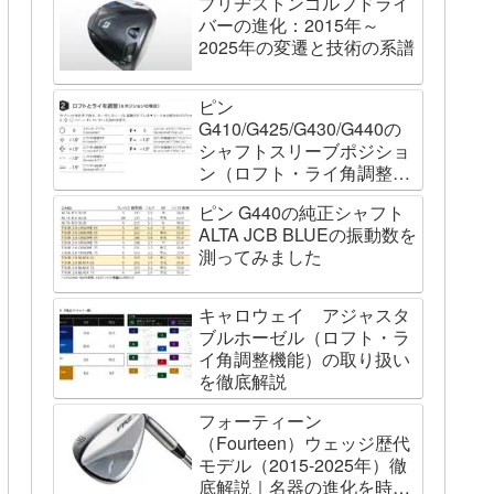
ブリヂストンゴルフドライ
バーの進化：2015年～
2025年の変遷と技術の系譜
ピン
G410/G425/G430/G440の
シャフトスリーブポジショ
ン（ロフト・ライ角調整機
能）について
ピン G440の純正シャフト
ALTA JCB BLUEの振動数を
測ってみました
キャロウェイ アジャスタ
ブルホーゼル（ロフト・ラ
イ角調整機能）の取り扱い
を徹底解説
フォーティーン
（Fourteen）ウェッジ歴代
モデル（2015-2025年）徹
底解説｜名器の進化を時系