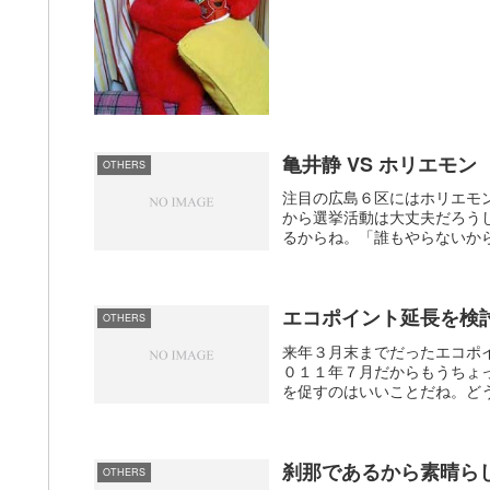
亀井静 VS ホリエモン
OTHERS
注目の広島６区にはホリエモ
から選挙活動は大丈夫だろう
るからね。「誰もやらないから
エコポイント延長を検
OTHERS
来年３月末までだったエコポ
０１１年７月だからもうちょ
を促すのはいいことだね。どう
刹那であるから素晴ら
OTHERS