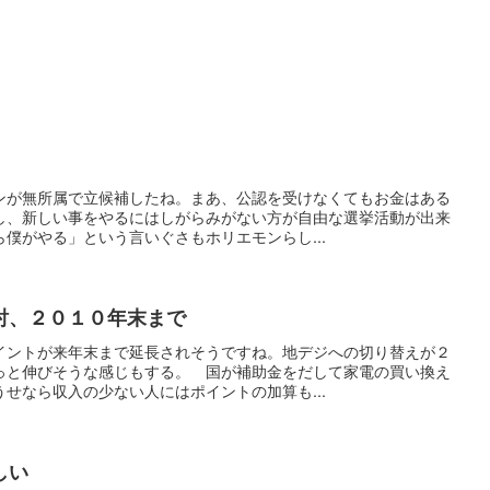
ンが無所属で立候補したね。まあ、公認を受けなくてもお金はある
し、新しい事をやるにはしがらみがない方が自由な選挙活動が出来
僕がやる」という言いぐさもホリエモンらし...
討、２０１０年末まで
イントが来年末まで延長されそうですね。地デジへの切り替えが２
っと伸びそうな感じもする。 国が補助金をだして家電の買い換え
せなら収入の少ない人にはポイントの加算も...
しい