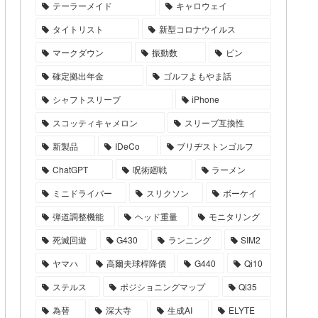
テーラーメイド
キャロウェイ
タイトリスト
新型コロナウイルス
マークダウン
振動数
ピン
確定拠出年金
ゴルフよもやま話
シャフトスリーブ
iPhone
スコッティキャメロン
スリーブ互換性
新製品
IDeCo
ブリヂストンゴルフ
ChatGPT
呪術廻戦
ラーメン
ミニドライバー
スリクソン
ボーケイ
弾道調整機能
ヘッド重量
モニタリング
死滅回遊
G430
ランニング
SIM2
ヤマハ
高爾夫球桿降價
G440
Qi10
ステルス
ポジショニングマップ
Qi35
為替
深大寺
生成AI
ELYTE