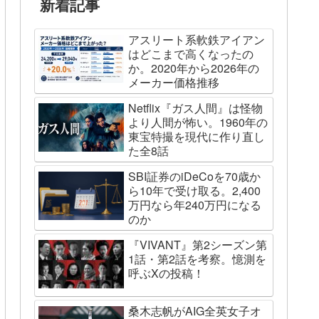
新着記事
アスリート系軟鉄アイアン
はどこまで高くなったの
か。2020年から2026年の
メーカー価格推移
Netflix『ガス人間』は怪物
より人間が怖い。1960年の
東宝特撮を現代に作り直し
た全8話
SBI証券のiDeCoを70歳か
ら10年で受け取る。2,400
万円なら年240万円になる
のか
『VIVANT』第2シーズン第
1話・第2話を考察。憶測を
呼ぶXの投稿！
桑木志帆がAIG全英女子オ