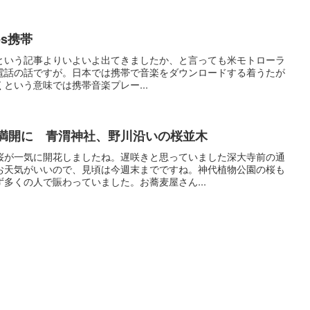
es携帯
判明という記事よりいよいよ出てきましたか、と言っても米モトローラ
携帯電話の話ですが。日本では携帯で音楽をダウンロードする着うたが
という意味では携帯音楽プレー...
が満開に 青渭神社、野川沿いの桜並木
桜が一気に開花しましたね。遅咲きと思っていました深大寺前の通
お天気がいいので、見頃は今週末までですね。神代植物公園の桜も
多くの人で賑わっていました。お蕎麦屋さん...