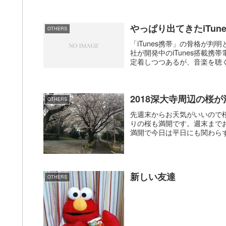
やっぱり出てきたiTun
OTHERS
「iTunes携帯」の骨格が
社が開発中のiTunes搭載
定着しつつあるが、音楽を聴く
2018深大寺周辺の桜
OTHERS
先週末からお天気がいいので
りの桜も満開です。週末まで
満開で今日は平日にも関わらず
新しい友達
OTHERS