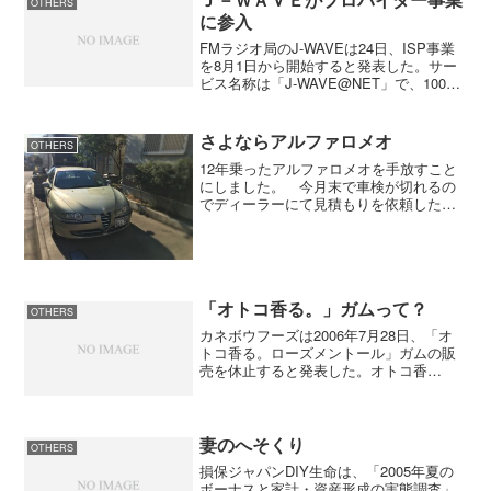
OTHERS
に参入
FMラジオ局のJ-WAVEは24日、ISP事業
を8月1日から開始すると発表した。サー
ビス名称は「J-WAVE@NET」で、100％
子会社の「株式会社J-WAVEi」と共同で
提供する。放送局が自社ブランドでISP事
業を手がけるのは国内では初め...
さよならアルファロメオ
OTHERS
12年乗ったアルファロメオを手放すこと
にしました。 今月末で車検が切れるの
でディーラーにて見積もりを依頼したと
ころ車検代で30万、タイミングベルトの
交換で20万、セレスピードの修理で20万
と出てきました。セレスピードの修理は
これで2回目にな...
「オトコ香る。」ガムって？
OTHERS
カネボウフーズは2006年7月28日、「オ
トコ香る。ローズメントール」ガムの販
売を休止すると発表した。オトコ香
る。」ガム 売れすぎて販売休止売れすぎ
で販売中止とはどんなガムなんだろう。
ちょっと気になりませんか？カネボウフ
ーズのサイトに行くと...
妻のへそくり
OTHERS
損保ジャパンDIY生命は、「2005年夏の
ボーナスと家計・資産形成の実態調査」