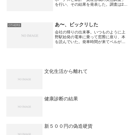
を行い、その結果を発表した。調査は20
～50代のサラリーマン世帯の主婦500名
（各年代ごと125名、平均年齢39.2歳）を
対象に実施したところ、へそくりを持っ
てい...
あ〜、ビックリした
OTHERS
会社の帰りの出来事。いつものように上
野駅始発の電車に乗って窓際に座り、本
を読んでいた。発車時間が来てベルが鳴
り始めた。駆け込み乗車をする人の足音
がしたと思ったら僕のいる場所に人が激
突してきた。その人は電車の窓にぶつか
った反動でホームに倒れた...
文化生活から離れて
健康診断の結果
新５００円の偽造硬貨