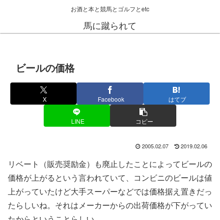
お酒と本と競馬とゴルフとetc
馬に蹴られて
ビールの価格
X
Facebook
はてブ
LINE
コピー
2005.02.07
2019.02.06
リベート（販売奨励金）も廃止したことによってビールの
価格が上がるという言われていて、コンビニのビールは値
上がっていたけど大手スーパーなどでは価格据え置きだっ
たらしいね。それはメーカーからの出荷価格が下がってい
たからということらしい。