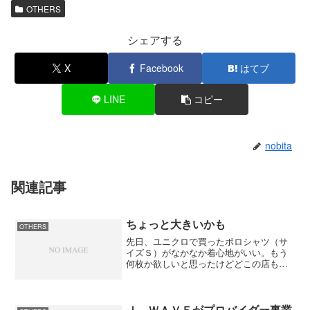
OTHERS
シェアする
X
Facebook
はてブ
LINE
コピー
nobita
関連記事
ちょっと大きいかも
OTHERS
先日、ユニクロで買ったポロシャツ（サ
イズＳ）がなかなか着心地がいい。もう
何枚か欲しいと思ったけどどこの店も売
り切れ。そこで、ユニクロのＨＰで探し
てみたらまだ何枚か残っていた。先日買
ったのはＳサイズでちょっと小さく感じ
たので今度はＭサイズを買...
Ｊ－ＷＡＶＥがプロバイダー事業