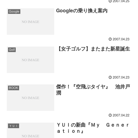
2007.04.25
Googleの乗り換え案内
Google
2007.04.23
【女子ゴルフ】またまた新星誕生
Golf
2007.04.23
傑作！『空飛ぶタイヤ』 池井戸
BOOK
潤
2007.04.22
ＹＵＩの新曲『Ｍｙ Ｇｅｎｅｒ
ＹＵＩ
ａｔｉｏｎ』