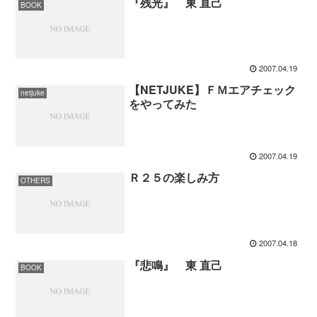
『残光』 東 直己
BOOK
2007.04.19
【NETJUKE】ＦＭエアチェック
netjuke
をやってみた
2007.04.19
Ｒ２５の楽しみ方
OTHERS
2007.04.18
『悲鳴』 東 直己
BOOK