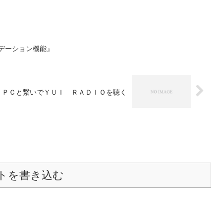
ンデーション機能』
KE】ＰＣと繋いでＹＵＩ ＲＡＤＩＯを聴く
トを書き込む