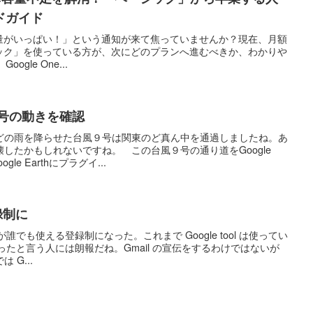
ドガイド
lの容量がいっぱい！」という通知が来て焦っていませんか？現在、月額
ーシック」を使っている方が、次にどのプランへ進むべきか、わかりや
gle One...
風９号の動きを確認
どの雨を降らせた台風９号は関東のど真ん中を通過しましたね。あ
したかもしれないですね。 この台風９号の通り道をGoogle
le Earthにプラグイ...
録制に
が誰でも使える登録制になった。これまで Google tool は使ってい
なかったと言う人には朗報だね。Gmail の宣伝をするわけではないが
 G...