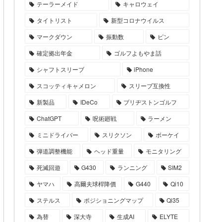
テーラーメイド
キャロウェイ
タイトリスト
新型コロナウイルス
マークダウン
振動数
ピン
確定拠出年金
ゴルフよもやま話
シャフトスリーブ
iPhone
スコッティキャメロン
スリーブ互換性
新製品
IDeCo
ブリヂストンゴルフ
ChatGPT
呪術廻戦
ラーメン
ミニドライバー
スリクソン
ボーケイ
弾道調整機能
ヘッド重量
モニタリング
死滅回遊
G430
ランニング
SIM2
ヤマハ
高爾夫球桿降價
G440
Qi10
ステルス
ポジショニングマップ
Qi35
為替
深大寺
生成AI
ELYTE