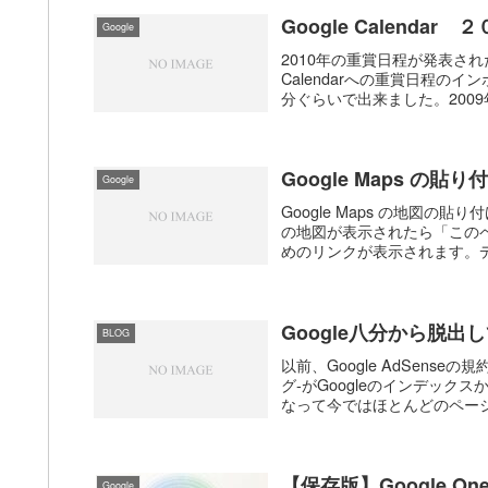
Google Calend
Google
2010年の重賞日程が発表され
Calendarへの重賞日程
分ぐらいで出来ました。2009年
Google Maps の貼
Google
Google Maps の地図の
の地図が表示されたら「この
めのリンクが表示されます。デ
Google八分から脱
BLOG
以前、Google AdSense
グ-がGoogleのインデッ
なって今ではほとんどのページ
【保存版】Google
Google