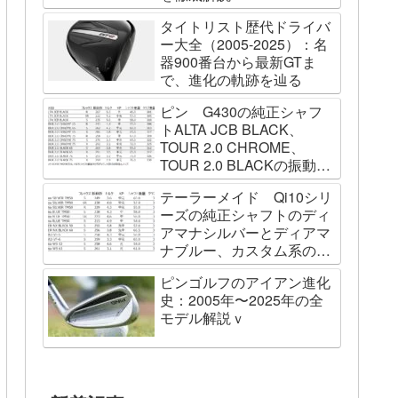
タイトリスト歴代ドライバ
ー大全（2005-2025）：名
器900番台から最新GTま
で、進化の軌跡を辿る
ピン G430の純正シャフ
トALTA JCB BLACK、
TOUR 2.0 CHROME、
TOUR 2.0 BLACKの振動数
を測ってみました
テーラーメイド Qi10シリ
ーズの純正シャフトのディ
アマナシルバーとディアマ
ナブルー、カスタム系の
SPEEDER NK BLACK、
ピンゴルフのアイアン進化
TOUR AD VF、Diamana
史：2005年〜2025年の全
WBの振動数を測ってみた
モデル解説ｖ