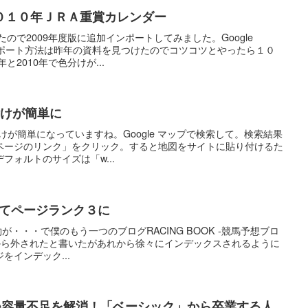
ar ２０１０年ＪＲＡ重賞カレンダー
たので2009年度版に追加インポートしてみました。Google
のインポート方法は昨年の資料を見つけたのでコツコツとやったら１０
と2010年で色分けが...
り付けが簡単に
貼り付けが簡単になっていますね。Google マップで検索して。検索結果
ページのリンク」をクリック。すると地図をサイトに貼り付けるた
フォルトのサイズは「w...
出してページランク３に
の規約が・・・で僕のもう一つのブログRACING BOOK -競馬予想ブロ
クスから外されたと書いたがあれから徐々にインデックスされるように
をインデック...
 One容量不足を解消！「ベーシック」から卒業する人