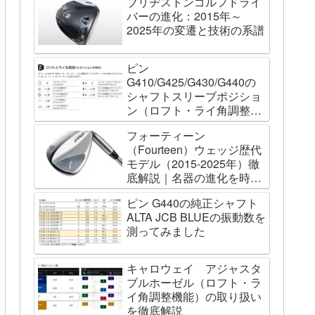
ブリヂストンゴルフドライ
バーの進化：2015年～
2025年の変遷と技術の系譜
ピン
G410/G425/G430/G440の
シャフトスリーブポジショ
ン（ロフト・ライ角調整機
能）について
フォーティーン
（Fourteen）ウェッジ歴代
モデル（2015-2025年）徹
底解説｜名器の進化を時系
列で辿る
ピン G440の純正シャフト
ALTA JCB BLUEの振動数を
測ってみました
キャロウェイ アジャスタ
ブルホーゼル（ロフト・ラ
イ角調整機能）の取り扱い
を徹底解説