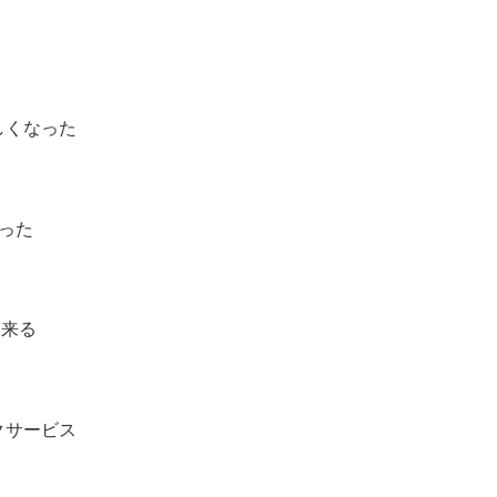
新しくなった
なった
出来る
ークサービス