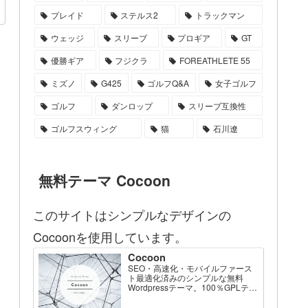
プレイド
ステルス2
トラックマン
ウェッジ
スリーブ
プロギア
GT
優勝ギア
フジクラ
FOREATHLETE 55
ミズノ
G425
ゴルフQ&A
女子ゴルフ
ゴルフ
ダンロップ
スリーブ互換性
ゴルフスウィング
猫
石川遼
無料テーマ Cocoon
このサイトはシンプルなデザインの
Cocoonを使用しています。
Cocoon
SEO・高速化・モバイルファース
ト最適化済みのシンプルな無料
Wordpressテーマ。100％GPLテー
マです。