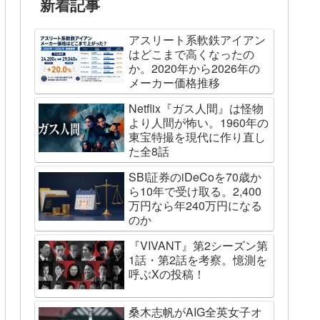
新着記事
アスリート系軟鉄アイアン
はどこまで高くなったの
か。2020年から2026年の
メーカー価格推移
Netflix『ガス人間』は怪物
より人間が怖い。1960年の
東宝特撮を現代に作り直し
た全8話
SBI証券のiDeCoを70歳か
ら10年で受け取る。2,400
万円なら年240万円になる
のか
『VIVANT』第2シーズン第
1話・第2話を考察。憶測を
呼ぶXの投稿！
桑木志帆がAIG全英女子オ