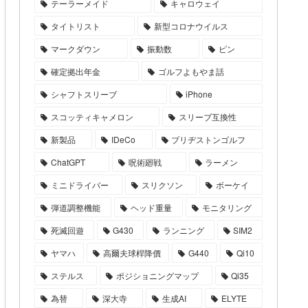
テーラーメイド
キャロウェイ
タイトリスト
新型コロナウイルス
マークダウン
振動数
ピン
確定拠出年金
ゴルフよもやま話
シャフトスリーブ
iPhone
スコッティキャメロン
スリーブ互換性
新製品
IDeCo
ブリヂストンゴルフ
ChatGPT
呪術廻戦
ラーメン
ミニドライバー
スリクソン
ボーケイ
弾道調整機能
ヘッド重量
モニタリング
死滅回遊
G430
ランニング
SIM2
ヤマハ
高爾夫球桿降價
G440
Qi10
ステルス
ポジショニングマップ
Qi35
為替
深大寺
生成AI
ELYTE