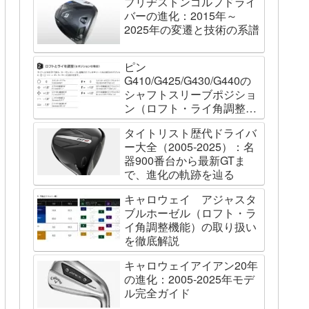
ブリヂストンゴルフドライ
バーの進化：2015年～
2025年の変遷と技術の系譜
ピン
G410/G425/G430/G440の
シャフトスリーブポジショ
ン（ロフト・ライ角調整機
能）について
タイトリスト歴代ドライバ
ー大全（2005-2025）：名
器900番台から最新GTま
で、進化の軌跡を辿る
キャロウェイ アジャスタ
ブルホーゼル（ロフト・ラ
イ角調整機能）の取り扱い
を徹底解説
キャロウェイアイアン20年
の進化：2005-2025年モデ
ル完全ガイド