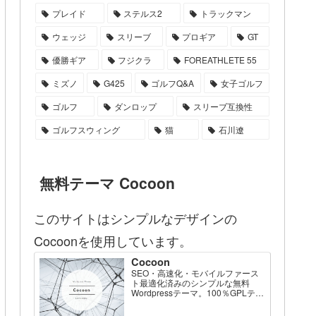
プレイド
ステルス2
トラックマン
ウェッジ
スリーブ
プロギア
GT
優勝ギア
フジクラ
FOREATHLETE 55
ミズノ
G425
ゴルフQ&A
女子ゴルフ
ゴルフ
ダンロップ
スリーブ互換性
ゴルフスウィング
猫
石川遼
無料テーマ Cocoon
このサイトはシンプルなデザインの
Cocoonを使用しています。
Cocoon
SEO・高速化・モバイルファース
ト最適化済みのシンプルな無料
Wordpressテーマ。100％GPLテー
マです。