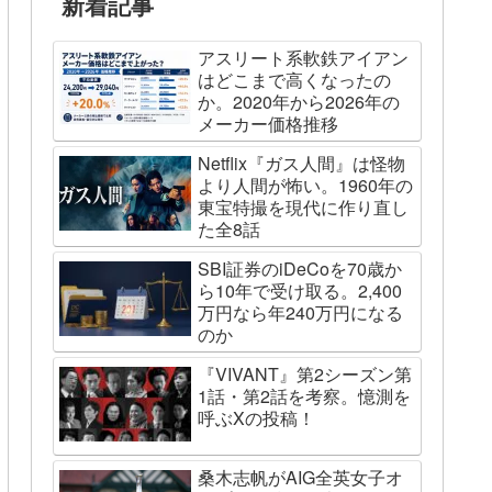
新着記事
アスリート系軟鉄アイアン
はどこまで高くなったの
か。2020年から2026年の
メーカー価格推移
Netflix『ガス人間』は怪物
より人間が怖い。1960年の
東宝特撮を現代に作り直し
た全8話
SBI証券のiDeCoを70歳か
ら10年で受け取る。2,400
万円なら年240万円になる
のか
『VIVANT』第2シーズン第
1話・第2話を考察。憶測を
呼ぶXの投稿！
桑木志帆がAIG全英女子オ