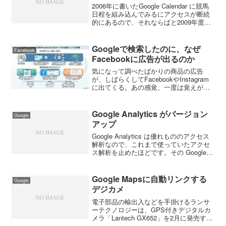
2006年に書いたGoogle Calendar に競馬
日程を組み込んでみるにアクセスが断続
的にあるので、それならばと2009年度版
のGoogle Calendarを作ってみた。今回は
重賞のみということで。 ＪＲＡの重賞
日程をGoogle ...
Googleで検索したのに、なぜ
Facebook
Facebookに広告が出るのか
気になって調べたばかりの商品の広告
が、しばらくしてFacebookやInstagram
に出てくる。あの感覚、一度は覚えがあ
るはずだ。「スマホに盗聴されているの
では」「GoogleがFacebookにデータを売
っているのでは」と感じた人も少な...
Google Analytics がバージョン
Google
アップ
Google Analytics は優れもののアクセス
解析なので、これまで使っていたアクセ
ス解析を止めたほどです。その Google
Analytics がバージョンアップしてより使
いやすくなった。例えば RACING BOOK
-競馬予想...
Google Mapsに自動リンクする
Google
デジカメ
電子部品の輸出入などを手掛けるランサ
ーテクノロジーは、GPS付きデジタルカ
メラ「Lantech GX652」を2月に発売す
る。撮影した画像を、自動でGoogle