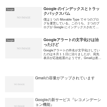
EarthやGoogle Mapsに連動させられるの
が特徴だ。ITmedia ...
Google のインデックスとトラッ
Google
クバックスパム
僕は１つの Movable Type で４つのブロ
グを運営している。このうち、２つのブ
ログが Google にインデックスされてい
るが、他の２つはインデックスされてい
ない。で、Google にインデックスされて
いる２つにはトラックバックスパ...
Googleアラートの文字化けは治
Google
ったけど
Googleアラートの件名が文字化けしてい
たのは８月１１日に治りましたが、宛先
表示が応急処置のようです。Gmailは差出
人でラベル管理しているので完全に治る
までは手動でラベルを付けるしかない
（ラベルのルールを増やしたくないの
で）。 それと、...
Gmailの容量がアップされています
Googleの新サービス『レコメンデーシ
ョン機能』