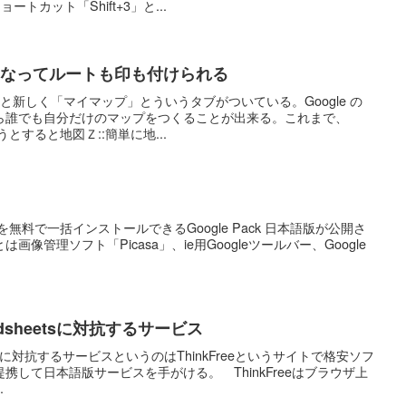
ートカット「Shift+3」と...
が新しくなってルートも印も付けられる
開くと新しく「マイマップ」とういうタブがついている。Google の
ら誰でも自分だけのマップをつくることが出来る。これまで、
うとすると地図Ｚ::簡単に地...
ソフトを無料で一括インストールできるGoogle Pack 日本語版が公開さ
像管理ソフト「Picasa」、ie用Googleツールバー、Google
readsheetsに対抗するサービス
adsheetsに対抗するサービスというのはThinkFreeというサイトで格安ソフ
携して日本語版サービスを手がける。 ThinkFreeはブラウザ上
.