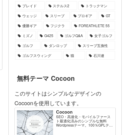
プレイド
ステルス2
トラックマン
ウェッジ
スリーブ
プロギア
GT
優勝ギア
フジクラ
FOREATHLETE 55
ミズノ
G425
ゴルフQ&A
女子ゴルフ
ゴルフ
ダンロップ
スリーブ互換性
ゴルフスウィング
猫
石川遼
無料テーマ Cocoon
このサイトはシンプルなデザインの
Cocoonを使用しています。
Cocoon
SEO・高速化・モバイルファース
ト最適化済みのシンプルな無料
Wordpressテーマ。100％GPLテー
マです。