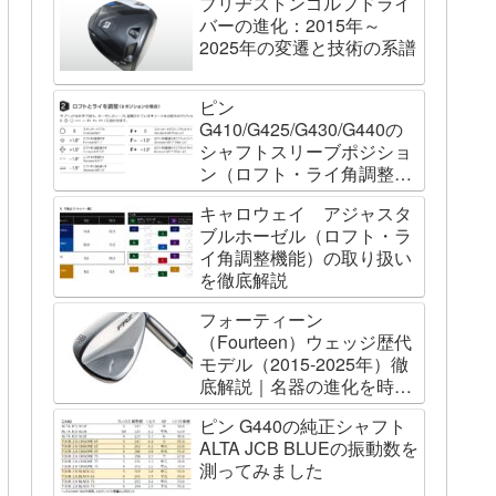
ブリヂストンゴルフドライ
バーの進化：2015年～
2025年の変遷と技術の系譜
ピン
G410/G425/G430/G440の
シャフトスリーブポジショ
ン（ロフト・ライ角調整機
能）について
キャロウェイ アジャスタ
ブルホーゼル（ロフト・ラ
イ角調整機能）の取り扱い
を徹底解説
フォーティーン
（Fourteen）ウェッジ歴代
モデル（2015-2025年）徹
底解説｜名器の進化を時系
列で辿る
ピン G440の純正シャフト
ALTA JCB BLUEの振動数を
測ってみました