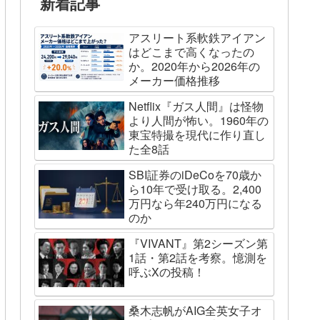
新着記事
アスリート系軟鉄アイアン
はどこまで高くなったの
か。2020年から2026年の
メーカー価格推移
Netflix『ガス人間』は怪物
より人間が怖い。1960年の
東宝特撮を現代に作り直し
た全8話
SBI証券のiDeCoを70歳か
ら10年で受け取る。2,400
万円なら年240万円になる
のか
『VIVANT』第2シーズン第
1話・第2話を考察。憶測を
呼ぶXの投稿！
桑木志帆がAIG全英女子オ