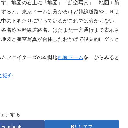
ます。地図の右上に「地図」「航空写真」「地図＋航
。すると、東京ドームは分かるけど幹線道路やＪＲは
ん中の下あたりに写っているがこれでは分からない。
と各名称や幹線道路名、はたまた一方通行まで表示さ
。地図と航空写真が合体したおかげで視覚的にグッと
ムファイターズの本拠地
札幌ドーム
を上からみると
のご紹介
ェアする
Facebook
はてブ