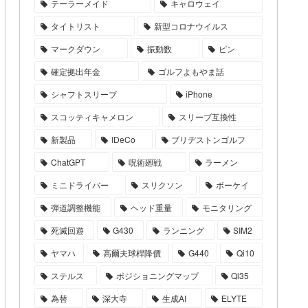
テーラーメイド
キャロウェイ
タイトリスト
新型コロナウイルス
マークダウン
振動数
ピン
確定拠出年金
ゴルフよもやま話
シャフトスリーブ
iPhone
スコッティキャメロン
スリーブ互換性
新製品
IDeCo
ブリヂストンゴルフ
ChatGPT
呪術廻戦
ラーメン
ミニドライバー
スリクソン
ボーケイ
弾道調整機能
ヘッド重量
モニタリング
死滅回遊
G430
ランニング
SIM2
ヤマハ
高爾夫球桿降價
G440
Qi10
ステルス
ポジショニングマップ
Qi35
為替
深大寺
生成AI
ELYTE