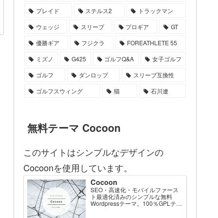
プレイド
ステルス2
トラックマン
ウェッジ
スリーブ
プロギア
GT
優勝ギア
フジクラ
FOREATHLETE 55
ミズノ
G425
ゴルフQ&A
女子ゴルフ
ゴルフ
ダンロップ
スリーブ互換性
ゴルフスウィング
猫
石川遼
無料テーマ Cocoon
このサイトはシンプルなデザインの
Cocoonを使用しています。
Cocoon
SEO・高速化・モバイルファース
ト最適化済みのシンプルな無料
Wordpressテーマ。100％GPLテー
マです。