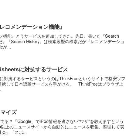
ス『レコメンデーション機能』
ョン機能』とうサービスを追加してきた。先日、書いた『Search
だ。『Search History』は検索履歴の検索だが『レコメンデーショ
が...
readsheetsに対抗するサービス
adsheetsに対抗するサービスというのはThinkFreeというサイトで格安ソフ
携して日本語版サービスを手がける。 ThinkFreeはブラウザ上
.
スタマイズ
ってる？「Google」でiPod情報を逃さない“ワザ”を教えますという
は、600以上のニュースサイトから自動的にニュースを収集、整理して表
」「スポ...