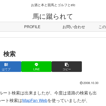
お酒と本と競馬とゴルフとetc
馬に蹴られて
PROFILE
お問い合わせ
この
）検索
はてブ
LINE
コピー
2008.10.30
機のルート検索は出来ましたが、今度は道路の検索も出
ルート検索は
MapFan Web
を使っていましたが、