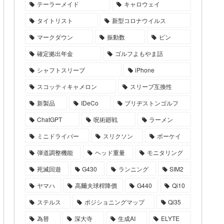
テーラーメイド
キャロウェイ
タイトリスト
新型コロナウイルス
マークダウン
振動数
ピン
確定拠出年金
ゴルフよもやま話
シャフトスリーブ
iPhone
スコッティキャメロン
スリーブ互換性
新製品
IDeCo
ブリヂストンゴルフ
ChatGPT
呪術廻戦
ラーメン
ミニドライバー
スリクソン
ボーケイ
弾道調整機能
ヘッド重量
モニタリング
死滅回遊
G430
ランニング
SIM2
ヤマハ
高爾夫球桿降價
G440
Qi10
ステルス
ポジショニングマップ
Qi35
為替
深大寺
生成AI
ELYTE