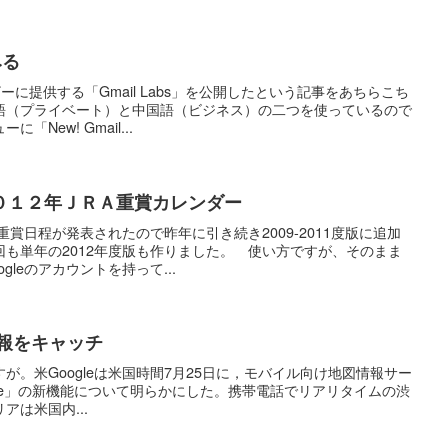
みる
ザーに提供する「Gmail Labs」を公開したという記事をあちらこち
語（プライベート）と中国語（ビジネス）の二つを使っているので
New! Gmail...
ar ２０１２年ＪＲＡ重賞カレンダー
重賞日程が発表されたので昨年に引き続き2009-2011度版に追加
も単年の2012年度版も作りました。 使い方ですが、そのまま
leのアカウントを持って...
滞情報をキャッチ
が。米Googleは米国時間7月25日に，モバイル向け地図情報サー
r mobile」の新機能について明らかにした。携帯電話でリアリタイムの渋
は米国内...