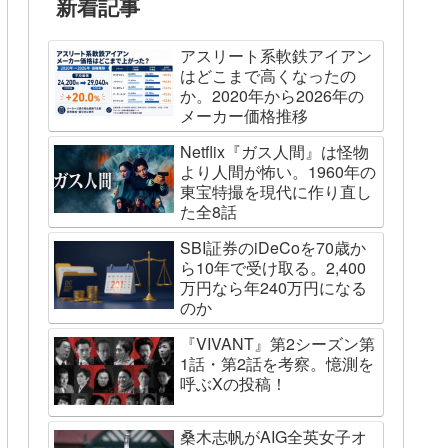
新着記事
アスリート系軟鉄アイアン
はどこまで高くなったの
か。2020年から2026年の
メーカー価格推移
Netflix『ガス人間』は怪物
より人間が怖い。1960年の
東宝特撮を現代に作り直し
た全8話
SBI証券のiDeCoを70歳か
ら10年で受け取る。2,400
万円なら年240万円になる
のか
『VIVANT』第2シーズン第
1話・第2話を考察。憶測を
呼ぶXの投稿！
桑木志帆がAIG全英女子オ