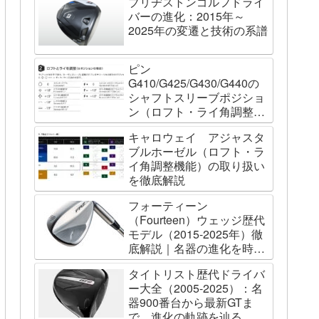
ブリヂストンゴルフドライ
バーの進化：2015年～
2025年の変遷と技術の系譜
ピン
G410/G425/G430/G440の
シャフトスリーブポジショ
ン（ロフト・ライ角調整機
能）について
キャロウェイ アジャスタ
ブルホーゼル（ロフト・ラ
イ角調整機能）の取り扱い
を徹底解説
フォーティーン
（Fourteen）ウェッジ歴代
モデル（2015-2025年）徹
底解説｜名器の進化を時系
列で辿る
タイトリスト歴代ドライバ
ー大全（2005-2025）：名
器900番台から最新GTま
で、進化の軌跡を辿る