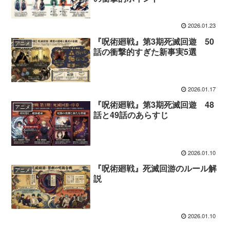
2026.01.23
『呪術廻戦』第3期死滅回遊 50
アニメ
話の衝撃的すぎた新事実5選
2026.01.17
『呪術廻戦』第3期死滅回遊 48
アニメ
話と49話のあらすじ
2026.01.10
『呪術廻戦』死滅回游のルール解
アニメ
説
2026.01.10