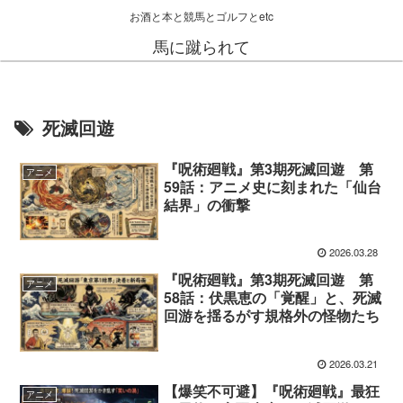
お酒と本と競馬とゴルフとetc
馬に蹴られて
死滅回遊
『呪術廻戦』第3期死滅回遊 第
アニメ
59話：アニメ史に刻まれた「仙台
結界」の衝撃
2026.03.28
『呪術廻戦』第3期死滅回遊 第
アニメ
58話：伏黒恵の「覚醒」と、死滅
回游を揺るがす規格外の怪物たち
2026.03.21
【爆笑不可避】『呪術廻戦』最狂
アニメ