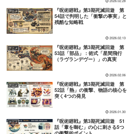
2026.02.28
『呪術廻戦』第3期死滅回遊 第
アニメ
54話で判明した「衝撃の事実」と
残酷な知略戦
2026.02.13
『呪術廻戦』第3期死滅回遊 第
アニメ
53話「部品」：術式「星間飛行
（ラヴランデヴー）」の真実
2026.02.06
『呪術廻戦』第3期死滅回遊 第
アニメ
52話「熱」の衝撃、物語の核心を
突く4つの発見
2026.01.30
『呪術廻戦』第3期死滅回遊 51
アニメ
話「葦を啣む」の心に刺さる5つ
の衝撃的ポイント