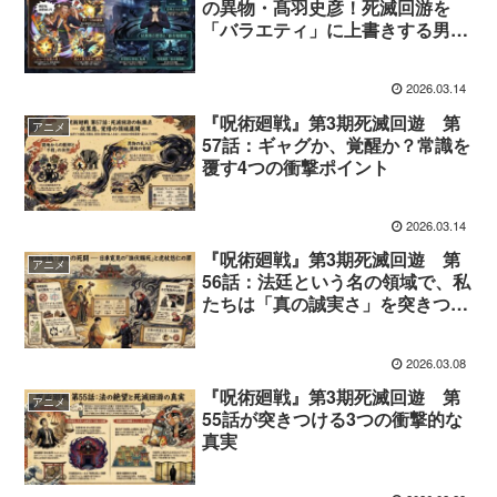
の異物・髙羽史彦！死滅回游を
「バラエティ」に上書きする男の
5つの衝撃
2026.03.14
『呪術廻戦』第3期死滅回遊 第
アニメ
57話：ギャグか、覚醒か？常識を
覆す4つの衝撃ポイント
2026.03.14
『呪術廻戦』第3期死滅回遊 第
アニメ
56話：法廷という名の領域で、私
たちは「真の誠実さ」を突きつけ
られる
2026.03.08
『呪術廻戦』第3期死滅回遊 第
アニメ
55話が突きつける3つの衝撃的な
真実