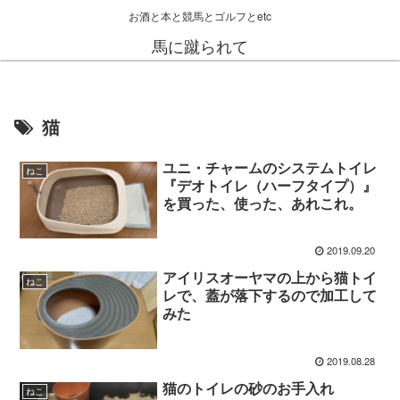
お酒と本と競馬とゴルフとetc
馬に蹴られて
猫
ユニ・チャームのシステムトイレ
ねこ
『デオトイレ（ハーフタイプ）』
を買った、使った、あれこれ。
2019.09.20
アイリスオーヤマの上から猫トイ
ねこ
レで、蓋が落下するので加工して
みた
2019.08.28
猫のトイレの砂のお手入れ
ねこ