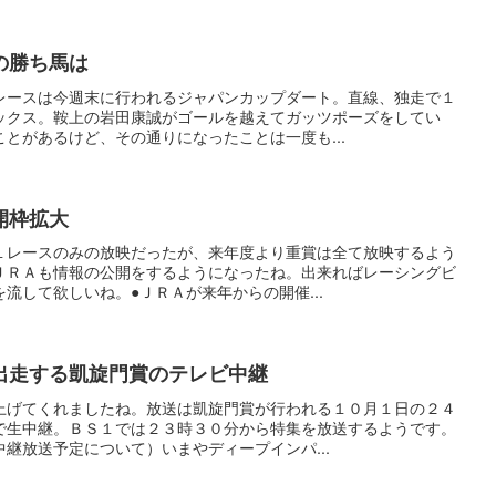
の勝ち馬は
レースは今週末に行われるジャパンカップダート。直線、独走で１
ックス。鞍上の岩田康誠がゴールを越えてガッツポーズをしてい
とがあるけど、その通りになったことは一度も...
開枠拡大
１レースのみの放映だったが、来年度より重賞は全て放映するよう
ＪＲＡも情報の公開をするようになったね。出来ればレーシングビ
流して欲しいね。●ＪＲＡが来年からの開催...
出走する凱旋門賞のテレビ中継
上げてくれましたね。放送は凱旋門賞が行われる１０月１日の２４
で生中継。ＢＳ１では２３時３０分から特集を放送するようです。
継放送予定について）いまやディープインパ...