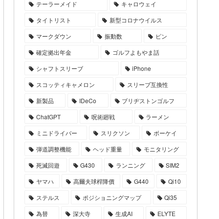
テーラーメイド
キャロウェイ
タイトリスト
新型コロナウイルス
マークダウン
振動数
ピン
確定拠出年金
ゴルフよもやま話
シャフトスリーブ
iPhone
スコッティキャメロン
スリーブ互換性
新製品
IDeCo
ブリヂストンゴルフ
ChatGPT
呪術廻戦
ラーメン
ミニドライバー
スリクソン
ボーケイ
弾道調整機能
ヘッド重量
モニタリング
死滅回遊
G430
ランニング
SIM2
ヤマハ
高爾夫球桿降價
G440
Qi10
ステルス
ポジショニングマップ
Qi35
為替
深大寺
生成AI
ELYTE