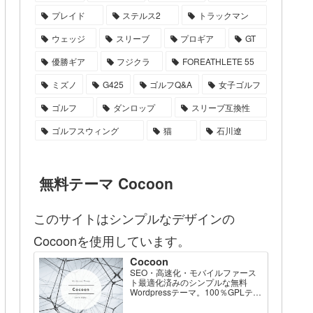
プレイド
ステルス2
トラックマン
ウェッジ
スリーブ
プロギア
GT
優勝ギア
フジクラ
FOREATHLETE 55
ミズノ
G425
ゴルフQ&A
女子ゴルフ
ゴルフ
ダンロップ
スリーブ互換性
ゴルフスウィング
猫
石川遼
無料テーマ Cocoon
このサイトはシンプルなデザインの
Cocoonを使用しています。
Cocoon
SEO・高速化・モバイルファース
ト最適化済みのシンプルな無料
Wordpressテーマ。100％GPLテー
マです。