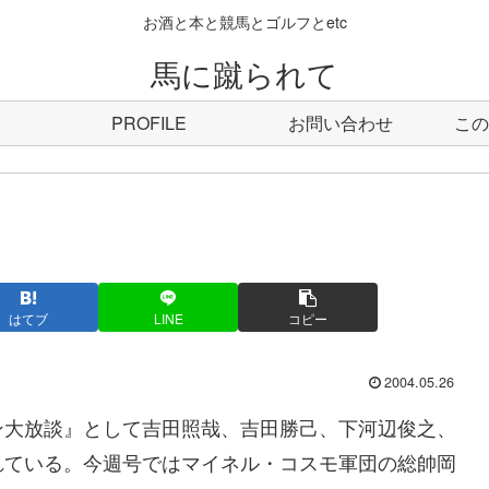
お酒と本と競馬とゴルフとetc
馬に蹴られて
PROFILE
お問い合わせ
この
はてブ
LINE
コピー
2004.05.26
ン大放談』として吉田照哉、吉田勝己、下河辺俊之、
れている。今週号ではマイネル・コスモ軍団の総帥岡