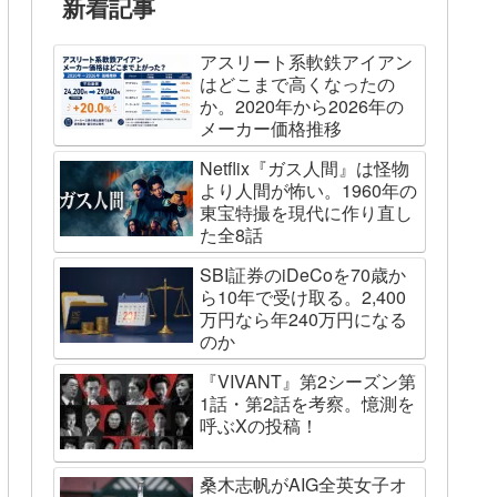
新着記事
アスリート系軟鉄アイアン
はどこまで高くなったの
か。2020年から2026年の
メーカー価格推移
Netflix『ガス人間』は怪物
より人間が怖い。1960年の
東宝特撮を現代に作り直し
た全8話
SBI証券のiDeCoを70歳か
ら10年で受け取る。2,400
万円なら年240万円になる
のか
『VIVANT』第2シーズン第
1話・第2話を考察。憶測を
呼ぶXの投稿！
桑木志帆がAIG全英女子オ