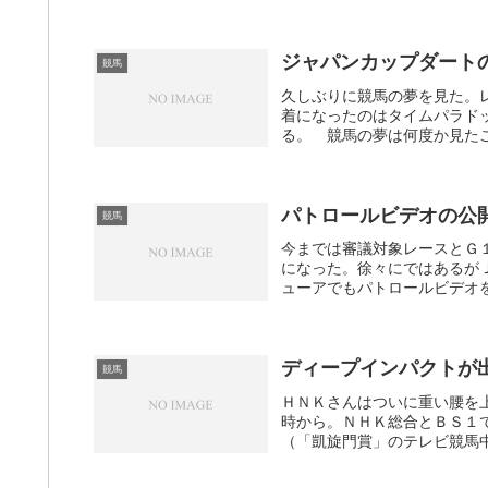
ジャパンカップダート
競馬
久しぶりに競馬の夢を見た。
着になったのはタイムパラド
る。 競馬の夢は何度か見たこ
パトロールビデオの公
競馬
今までは審議対象レースとＧ
になった。徐々にではあるが
ューアでもパトロールビデオを
ディープインパクトが
競馬
ＨＮＫさんはついに重い腰を
時から。ＮＨＫ総合とＢＳ１
（「凱旋門賞」のテレビ競馬中