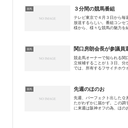
３分間の競馬番組
競馬
テレビ東京で４月３日から毎週月
放送するらしい。番組コンセ
様から、様々な競馬の魅力を紹
関口房朗会長が参議員
競馬
競走馬オーナーで知られる関
立候補することが１３日、分
では、所有するフサイチホウオ
先週のほのお
競馬
先週、パーフェクト出したＱ太
たがわずかに届かず。この調
に来週は阪神オフの為、ほのお