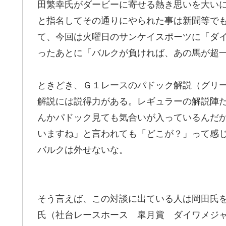
田繁幸氏がダービーに寄せる熱き思いを大い
と指名してその通りにやられた事は新聞等で
て、今回は火曜日のサンケイスポーツに「ダ
ったあとに「バルクが負ければ、あの馬が超
ときどき、Ｇ１レースのパドック解説（グリ
解説には説得力がある。レギュラーの解説陣
んかパドック見ても気合いが入っているんだ
いますね」と言われても「どこが？」って感
バルクは外せないな。
そう言えば、この対談に出ている人は岡田氏
氏（社台レースホース 皐月賞 ダイワメジ