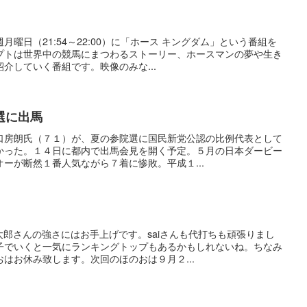
曜日（21:54～22:00）に「ホース キングダム」という番組を
プトは世界中の競馬にまつわるストーリー、ホースマンの夢や生き
介していく番組です。映像のみな...
選に出馬
口房朗氏（７１）が、夏の参院選に国民新党公認の比例代表として
かった。１４日に都内で出馬会見を開く予定。５月の日本ダービー
ーが断然１番人気ながら７着に惨敗。平成１...
郎さんの強さにはお手上げです。saiさんも代打ちも頑張りまし
子でいくと一気にランキングトップもあるかもしれないね。ちなみ
はお休み致します。次回のほのおは９月２...