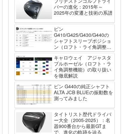
ブリヂストンゴルフドライ
バーの進化：2015年～
2025年の変遷と技術の系譜
ピン
G410/G425/G430/G440の
シャフトスリーブポジショ
ン（ロフト・ライ角調整機
能）について
キャロウェイ アジャスタ
ブルホーゼル（ロフト・ラ
イ角調整機能）の取り扱い
を徹底解説
ピン G440の純正シャフト
ALTA JCB BLUEの振動数を
測ってみました
タイトリスト歴代ドライバ
ー大全（2005-2025）：名
器900番台から最新GTま
で、進化の軌跡を辿る