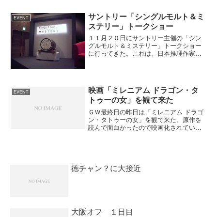
ディセンバーＳのもので、５...
サントリー「シングルモルト＆ミ
EVENT
ステリー」トークショー
１１月２０日にサントリー主催の「シン
グルモルト＆ミステリー」トークショー
に行ってきた。これは、日本推理作家協
会会員のミステリー作家６人（大沢 在
昌、逢坂 剛、北方 謙三、今野 敏、恩田
陸、垣根 涼介）がサントリー山崎蒸溜所
で１０種類のシン...
映画「ミレニアム ドラゴン・タ
EVENT
トゥーの女」を観て来た
ＧＷ最終日の昨日は「ミレニアム ドラゴ
ン・タトゥーの女」を観て来た。原作を
読んで面白かったので映画化されていな
いか探してみた。公式ＨＰ（映画「ミレ
ニアム ドラゴン･タトゥーの女」オフィ
シャルサイト）を見ると１月にロードシ
ョーされているが飯田...
徳チャン？に大接近
大阪オフ １日目