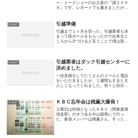
ー」トークショーのお土産の『謎２００
６』です。レポートでも書きましたが、
フルーティーな香りでシングルモルトに
しては飲みやすいお酒だと思います。こ
れは、２００３年に初めてトークショー
引越準備
EVENT
にいった時に『謎２００３...
引越まで１ヶ月を切った。引越業者も決
まって段ボールをもらったので出来ると
ころから片づけると言うことで僕は競馬
関係の本や資料を整理した。するといろ
いろと出てきますよね。中でも懐かしい
のが９８年のサイレンススズカが勝った
毎日王冠やエルコンドルパ...
引越業者はダック引越センターに
EVENT
決めました。
一括見積をしてたくさんのメールと電話
をいただきましたが、１週間もすると大
人しくなってくれました。色々と自分な
りに調べてメールで再見積の依頼をする
とほとんどの業者が訪問での見積になる
とのこと。返信メールがない業者はやる
ＫＢＣ忘年会は桃薫大爆発！
EVENT
気がないとみて選択から外...
土曜日は恒例となったＫＢＣ（関東麦酒
倶楽部）のオフ会を中山競馬にて行っ
た。参加メンバーは桃薫さん、すっとこ
さん、ｕｓｓｙさん、のりさんと僕の５
人で。この日は桃薫さんが大爆発で大盛
り上がり。上の馬券は桃薫が的中させた