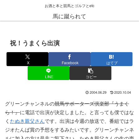
お酒と本と競馬とゴルフとetc
馬に蹴られて
祝！うまくら出演
X
Facebook
はてブ
LINE
コピー
2004.06.29
2020.10.04
グリーンチャンネルの
競馬サポーターズ倶楽部『うまく
ら！』
に電話で出演が決定しました。と言っても僕ではな
く
たぬき親父さん
です。出演は今週の放送で、番組ではラ
ジオたんぱ賞の予想をするみたいです。グリーンチャンネ
ルに加入の方は是非ご覧下さい。たぬき親父さんの生の声