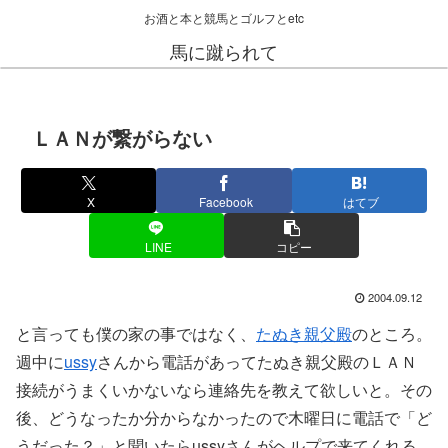
お酒と本と競馬とゴルフとetc
馬に蹴られて
ＬＡＮが繋がらない
X
Facebook
はてブ
LINE
コピー
2004.09.12
と言っても僕の家の事ではなく、
たぬき親父殿
のところ。
週中に
ussy
さんから電話があってたぬき親父殿のＬＡＮ
接続がうまくいかないなら連絡先を教えて欲しいと。その
後、どうなったか分からなかったので木曜日に電話で「ど
うだった？」と聞いたらussyさんがヘルプで来てくれる