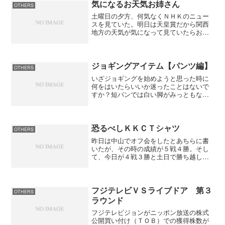
ゃないだろうに...
気になるお天気お姉さん
OTHERS
土曜日の夕方、何気なくＮＨＫのニュー
スを見ていた。明日は天皇賞だから関西
地方の天気が気になって見ていたらお天
気お姉さんが可愛いではないか。予報を
説明する姿に見ほれていたら関西地方の
天気を見るのを忘れてしまった。彼女が
出演する時間を知りたいけ...
ジョギングアイテム【パンツ編】
OTHERS
いざジョギングを始めようと思った時に
何をはいたらいいか迷ったことはないで
すか？短パンでは白い脚がみっともな
し、ジャージはいまいちだし、シャカシ
ャカしたウェアだとうるさいし、出来れ
ばスパッツがいいと思っていたのですが
スポーツメーカーのスパッツ...
恐るべしＫＫＣＴシャツ
OTHERS
昨日は中山でオフ会をしたとあちらに書
いたが、その時の成績が５戦４勝。そし
て、今日が４戦３勝と土日で勝ち越しし
てしまった。これだけ勝てば大儲けした
と思うだろうが、そこは僕らしいツメの
甘さで勝負したレースでハズしてしまう
んだな、これが。今日など...
フジテレビＶＳライブドア 第３
OTHERS
ラウンド
フジテレビジョンがニッポン放送の株式
公開買い付け（ＴＯＢ）での獲得株数が