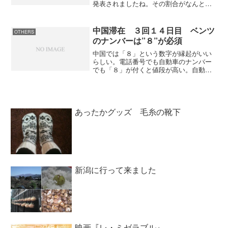
発表されましたね。その割合がなんと目
標の２５％を大きく上回る３６・４
７％。これでニッポン放送がフジテレビ
に対しての議決権が消えたうえに、株式
中国滞在 ３回１４日目 ベンツ
OTHERS
の３分の１以上を獲得したので...
のナンバーは”８”が必須
中国では「８」という数字が縁起がいい
らしい。電話番号でも自動車のナンバー
でも「８」が付くと値段が高い。自動車
のナンバーを見ると高級車にはほとんど
「８」が入っている。特にベンツは
「８」が入ったナンバーが多いですね。
中国向けの製品を作るとしたら...
あったかグッズ 毛糸の靴下
新潟に行って来ました
映画『レ・ミゼラブル』