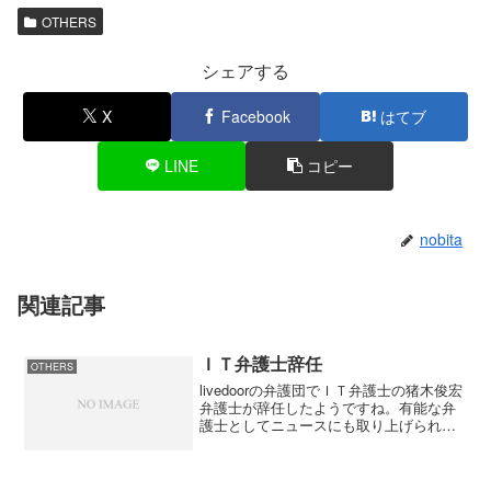
OTHERS
シェアする
X
Facebook
はてブ
LINE
コピー
nobita
関連記事
ＩＴ弁護士辞任
OTHERS
livedoorの弁護団でＩＴ弁護士の猪木俊宏
弁護士が辞任したようですね。有能な弁
護士としてニュースにも取り上げられて
いたのにこの辞任には何があったんだろ
うね。ライブドア側からは「一身上の都
合」としているが、そんな簡単なことじ