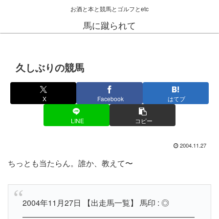
お酒と本と競馬とゴルフとetc
馬に蹴られて
久しぶりの競馬
X
Facebook
はてブ
LINE
コピー
2004.11.27
ちっとも当たらん。誰か、教えて〜
2004年11月27日 【出走馬一覧】 馬印 : ◎
——————————————————————