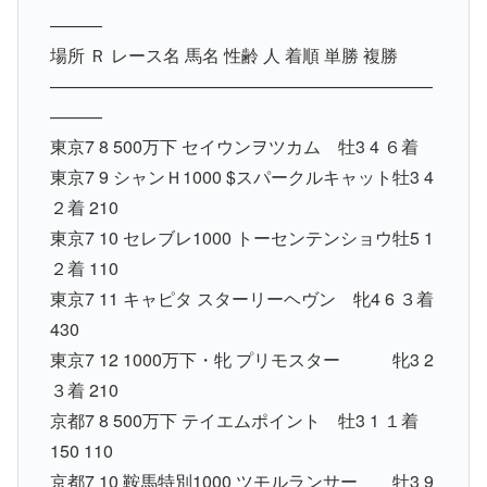
———
場所 Ｒ レース名 馬名 性齢 人 着順 単勝 複勝
——————————————————————
———
東京7 8 500万下 セイウンヲツカム 牡3 4 ６着
東京7 9 シャンＨ1000 $スパークルキャット牡3 4
２着 210
東京7 10 セレブレ1000 トーセンテンショウ牡5 1
２着 110
東京7 11 キャピタ スターリーヘヴン 牝4 6 ３着
430
東京7 12 1000万下・牝 プリモスター 牝3 2
３着 210
京都7 8 500万下 テイエムポイント 牡3 1 １着
150 110
京都7 10 鞍馬特別1000 ツモルランサー 牡3 9