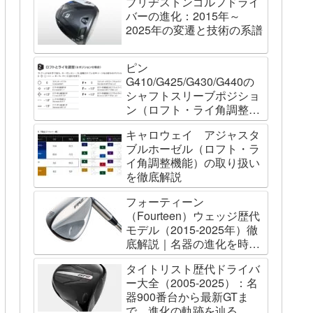
ブリヂストンゴルフドライ
バーの進化：2015年～
2025年の変遷と技術の系譜
ピン
G410/G425/G430/G440の
シャフトスリーブポジショ
ン（ロフト・ライ角調整機
能）について
キャロウェイ アジャスタ
ブルホーゼル（ロフト・ラ
イ角調整機能）の取り扱い
を徹底解説
フォーティーン
（Fourteen）ウェッジ歴代
モデル（2015-2025年）徹
底解説｜名器の進化を時系
列で辿る
タイトリスト歴代ドライバ
ー大全（2005-2025）：名
器900番台から最新GTま
で、進化の軌跡を辿る