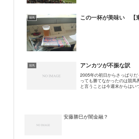
この一杯が美味い 【
競馬
アンカツが不振な訳
競馬
2005年の初日からさっぱり
っても勝てなかったのは競馬
と言うことは今週末からはいつ
安藤勝巳が闇金融？