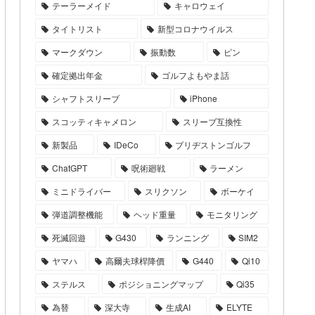
テーラーメイド
キャロウェイ
タイトリスト
新型コロナウイルス
マークダウン
振動数
ピン
確定拠出年金
ゴルフよもやま話
シャフトスリーブ
iPhone
スコッティキャメロン
スリーブ互換性
新製品
IDeCo
ブリヂストンゴルフ
ChatGPT
呪術廻戦
ラーメン
ミニドライバー
スリクソン
ボーケイ
弾道調整機能
ヘッド重量
モニタリング
死滅回遊
G430
ランニング
SIM2
ヤマハ
高爾夫球桿降價
G440
Qi10
ステルス
ポジショニングマップ
Qi35
為替
深大寺
生成AI
ELYTE