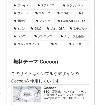
プレイド
ステルス2
トラックマン
ウェッジ
スリーブ
プロギア
GT
優勝ギア
フジクラ
FOREATHLETE 55
ミズノ
G425
ゴルフQ&A
女子ゴルフ
ゴルフ
ダンロップ
スリーブ互換性
ゴルフスウィング
猫
石川遼
無料テーマ Cocoon
このサイトはシンプルなデザインの
Cocoonを使用しています。
Cocoon
SEO・高速化・モバイルファース
ト最適化済みのシンプルな無料
Wordpressテーマ。100％GPLテー
マです。