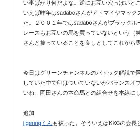
い事ばかり何だよな。逆にお互い穴っぽいと
いえば昨年はsadaboさんがアドマイヤマッ
た。２００１年ではsadaboさんがブラック
レースもお互いの馬を買っていないという（笑
さんと被っていることを良しとしてこれから
今日はグリーンチャンネルのパドック解説で
していた中で印はついていないがバランスオ
いね。岡田さんの本命馬との組合せを本線に
追加
jigenngくん
も被った。そういえばKKCの会