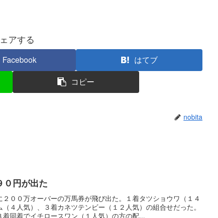
ェアする
Facebook
はてブ
コピー
nobita
９０円が出た
に２００万オーバーの万馬券が飛び出た。１着タツショウワ（１４
ム（４人気）、３着カネツテンビー（１２人気）の組合せだった。
着同着でイチロースワン（１人気）の方の配...