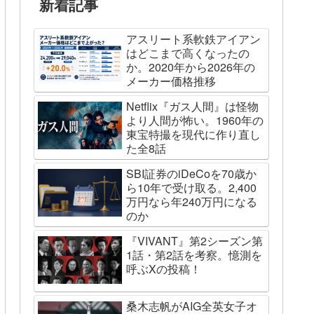
新着記事
アスリート系軟鉄アイアン
はどこまで高くなったの
か。2020年から2026年の
メーカー価格推移
Netflix『ガス人間』は怪物
より人間が怖い。1960年の
東宝特撮を現代に作り直し
た全8話
SBI証券のiDeCoを70歳か
ら10年で受け取る。2,400
万円なら年240万円になる
のか
『VIVANT』第2シーズン第
1話・第2話を考察。憶測を
呼ぶXの投稿！
桑木志帆がAIG全英女子オ