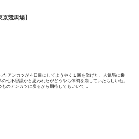
東京競馬場】
だったアンカツが４日目にしてようやく１勝を挙げた。人気馬に乗
界の七不思議かと思われたがどうやら体調を崩していたらしいね。
ものアンカツに戻るから期待してもいいで...