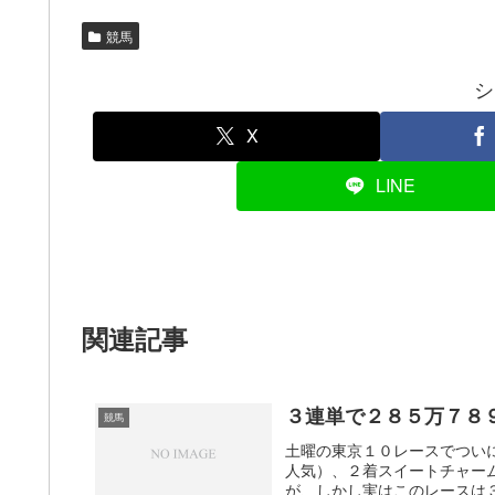
競馬
シ
X
LINE
関連記事
３連単で２８５万７８
競馬
土曜の東京１０レースでつい
人気）、２着スイートチャー
が、しかし実はこのレースは３