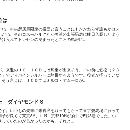
位は
すね。中央所属馬限定の投票と言うことにもかかわらず誰もがコス
んだね。そのコスモバルクだが美浦の出張馬房に昨日入厩したよう
け入れてトレセンの奥まったところの馬房に...
が、来週のＪＣ、ＪＣＤには騎乗が出来そう。その前に笠松（２３
Ｃ」でディバインシルバーに騎乗するようです。役者が揃っていな
そう言えば、ＪＣＤではミルコ・デムーロが...
た。ダイヤモンドＳ
です。いつもの先輩に来賓席を取ってもらって東京競馬場に行って
子が良くて東京8R、11R、京都10Rが的中で5戦3勝でした。い
していたのが良かったのかも。それと...