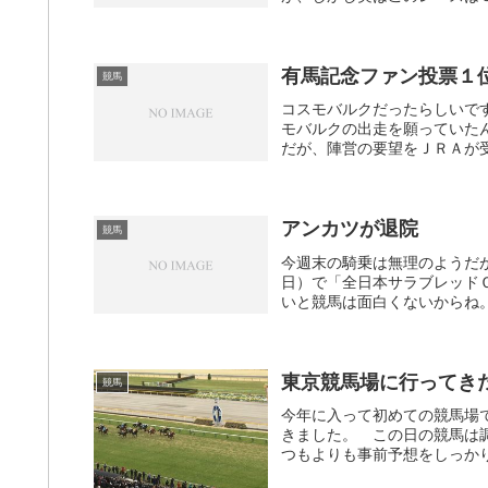
有馬記念ファン投票１
競馬
コスモバルクだったらしいで
モバルクの出走を願っていた
だが、陣営の要望をＪＲＡが受
アンカツが退院
競馬
今週末の騎乗は無理のようだ
日）で「全日本サラブレッド
いと競馬は面白くないからね。
東京競馬場に行ってき
競馬
今年に入って初めての競馬場
きました。 この日の競馬は調
つもよりも事前予想をしっかり