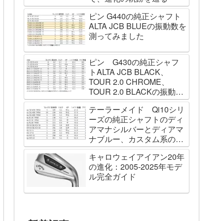
ピン G440の純正シャフト
ALTA JCB BLUEの振動数を
測ってみました
ピン G430の純正シャフ
トALTA JCB BLACK、
TOUR 2.0 CHROME、
TOUR 2.0 BLACKの振動数
を測ってみました
テーラーメイド Qi10シリ
ーズの純正シャフトのディ
アマナシルバーとディアマ
ナブルー、カスタム系の
SPEEDER NK BLACK、
キャロウェイアイアン20年
TOUR AD VF、Diamana
の進化：2005-2025年モデ
WBの振動数を測ってみた
ル完全ガイド