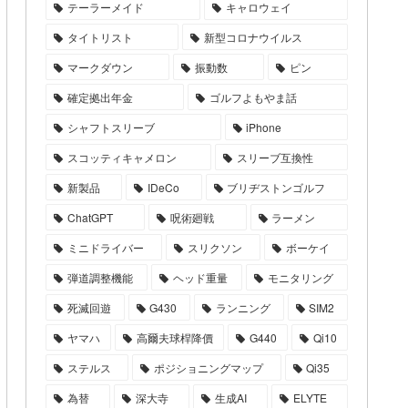
テーラーメイド
キャロウェイ
タイトリスト
新型コロナウイルス
マークダウン
振動数
ピン
確定拠出年金
ゴルフよもやま話
シャフトスリーブ
iPhone
スコッティキャメロン
スリーブ互換性
新製品
IDeCo
ブリヂストンゴルフ
ChatGPT
呪術廻戦
ラーメン
ミニドライバー
スリクソン
ボーケイ
弾道調整機能
ヘッド重量
モニタリング
死滅回遊
G430
ランニング
SIM2
ヤマハ
高爾夫球桿降價
G440
Qi10
ステルス
ポジショニングマップ
Qi35
為替
深大寺
生成AI
ELYTE