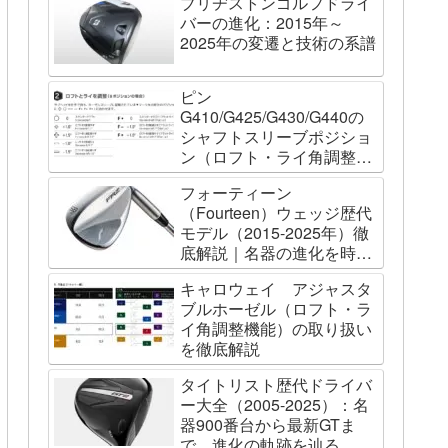
ブリヂストンゴルフドライ
バーの進化：2015年～
2025年の変遷と技術の系譜
ピン
G410/G425/G430/G440の
シャフトスリーブポジショ
ン（ロフト・ライ角調整機
能）について
フォーティーン
（Fourteen）ウェッジ歴代
モデル（2015-2025年）徹
底解説｜名器の進化を時系
列で辿る
キャロウェイ アジャスタ
ブルホーゼル（ロフト・ラ
イ角調整機能）の取り扱い
を徹底解説
タイトリスト歴代ドライバ
ー大全（2005-2025）：名
器900番台から最新GTま
で、進化の軌跡を辿る