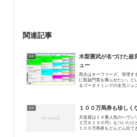
関連記事
木梨憲武が名づけた超
競馬
ュー
馬主はキーファーズ、管理す
に凱旋門賞を獲らせたい』と
るゴータイミングの全兄ジュニ
１００万馬券も珍しく
競馬
天皇賞は１４番人気のヘヴン
２万６１３０円）もついたけ
１００万馬券もどんどん出てき