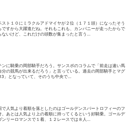
ベスト１０にミラクルアドマイヤが２位（１７１頭）になったそう
らですから大躍進だね。それもこれも、カンパニーが走ったからで
ないけど、これだけの頭数が集まったと言う...
テンに騎乗の岡部騎手だろう。サンスポのコラムで「前走は速い馬
自分の競馬が出来るだろう」と言っている。過去の岡部騎手とマグ
-13」となっていて、そのうち中央で...
回で人気より着順を落としたのはゴールデンスパートロフィーのフ
け。あとは人気より上の着順に持ってくるという好騎乗。ゴールデ
ンリーロマンスで１着、１２レースでは８人...