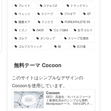
プレイド
ステルス2
トラックマン
ウェッジ
スリーブ
プロギア
GT
優勝ギア
フジクラ
FOREATHLETE 55
ミズノ
G425
ゴルフQ&A
女子ゴルフ
ゴルフ
ダンロップ
スリーブ互換性
ゴルフスウィング
猫
石川遼
無料テーマ Cocoon
このサイトはシンプルなデザインの
Cocoonを使用しています。
Cocoon
SEO・高速化・モバイルファース
ト最適化済みのシンプルな無料
Wordpressテーマ。100％GPLテー
マです。