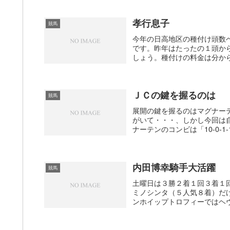
孝行息子
競馬
今年の日高地区の種付け頭数
です。昨年はたったの１頭か
しょう。種付けの料金は分から
ＪＣの鍵を握るのは
競馬
展開の鍵を握るのはマグナー
がいて・・・、しかし今回は
ナーテンのコンビは「10-0-1
内田博幸騎手大活躍
競馬
土曜日は３勝２着１回３着１
ミノシンタ（５人気８着）だ
ンホイップトロフィーではヘヴ