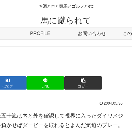
お酒と本と競馬とゴルフとetc
馬に蹴られて
PROFILE
お問い合わせ
この
はてブ
LINE
コピー
2004.05.30
上五十嵐は内と外を確認して視界に入ったダイワメジ
を負かせばダービーを取れるとよんだ気迫のプレー。