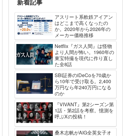
新着記事
アスリート系軟鉄アイアン
はどこまで高くなったの
か。2020年から2026年の
メーカー価格推移
Netflix『ガス人間』は怪物
より人間が怖い。1960年の
東宝特撮を現代に作り直し
た全8話
SBI証券のiDeCoを70歳か
ら10年で受け取る。2,400
万円なら年240万円になる
のか
『VIVANT』第2シーズン第
1話・第2話を考察。憶測を
呼ぶXの投稿！
桑木志帆がAIG全英女子オ