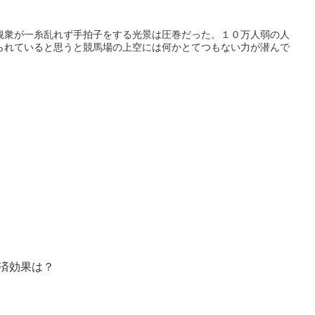
観衆が一糸乱れず手拍子をする光景は圧巻だった。１０万人弱の人
られていると思うと競馬場の上空には何かとてつもない力が潜んで
済効果は？