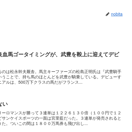
nobita
良血馬ゴータイミングが、武豊を鞍上に迎えてデビ
るのは松永幹夫厩舎。馬主キーファーズの松島正明氏は『武豊騎手
いうことで、持ち馬のほとんどを武豊が騎乗している。デビューす
アルは、500万下クラスの馬だがフランス...
ない
リーロマンスが勝って３連単は１２２６１３０倍（１００円で１２
どサンケイスポーツの一面は宮里藍だった。３連単が発売されると
た。ついこの間は１８００万馬券も飛び出し...