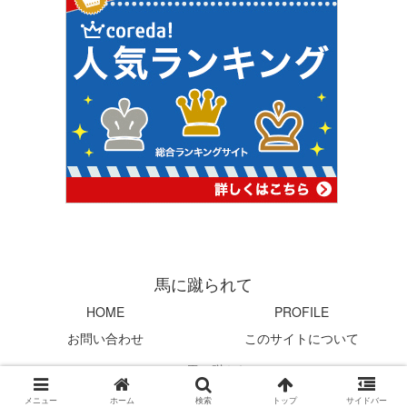
馬に蹴られて
HOME
PROFILE
お問い合わせ
このサイトについて
© 2004 馬に蹴られて.
メニュー
ホーム
検索
トップ
サイドバー