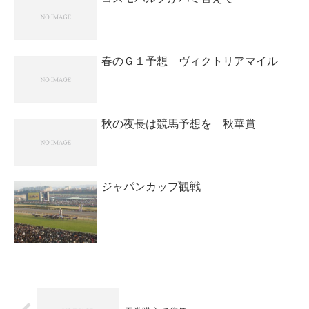
春のＧ１予想 ヴィクトリアマイル
秋の夜長は競馬予想を 秋華賞
ジャパンカップ観戦