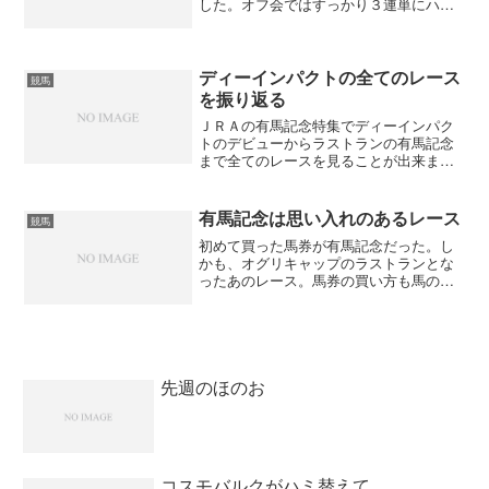
した。オフ会ではすっかり３連単にハマ
っていましたが、やっぱり得意技の複勝
予想をさせると上手いですね。でも、今
週は僕の出番ですからそう簡単には勝た
せませんよ（笑）ほの...
ディーインパクトの全てのレース
競馬
を振り返る
ＪＲＡの有馬記念特集でディーインパク
トのデビューからラストランの有馬記念
まで全てのレースを見ることが出来ま
す。あの感動をもう一度感じたい人や引
退式を見ていない人にはお薦めです。
若駒Ｓ、皐月賞、ダービーはゾクゾクす
有馬記念は思い入れのあるレース
競馬
るようなレースなので是非見...
初めて買った馬券が有馬記念だった。し
かも、オグリキャップのラストランとな
ったあのレース。馬券の買い方も馬のこ
とも分からなかったけど、何となくオグ
リキャップから馬券を買ったら当たって
しまった。テレビでそのレースを見てオ
グリコールに訳が分からな...
先週のほのお
コスモバルクがハミ替えて