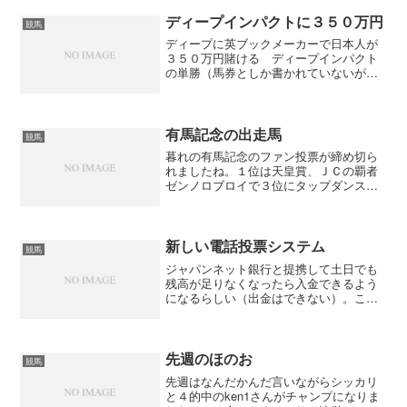
ディープインパクトに３５０万円
競馬
ディープに英ブックメーカーで日本人が
３５０万円賭ける ディープインパクト
の単勝（馬券としか書かれていないが多
分単勝）に３５０万は日本では記事にも
ならないが、海外ではちょっとした話題
になったようだね。日本でのディープイ
ンパクトの単勝売上と言っ...
有馬記念の出走馬
競馬
暮れの有馬記念のファン投票が締め切ら
れましたね。１位は天皇賞、ＪＣの覇者
ゼンノロブロイで３位にタップダンスシ
チー、５位のツルマルボーイなどが出走
予定。注目はアドマイヤドンの出走。当
初は休養を挟んで大阪杯の予定だったが
状態がいいから使うことに...
新しい電話投票システム
競馬
ジャパンネット銀行と提携して土日でも
残高が足りなくなったら入金できるよう
になるらしい（出金はできない）。これ
で、残高０円で馬券が買えない悔しさか
ら解放されるかもしれないが、どちらか
というと泥沼にはまる人の方が増えるよ
うな気がするのは僕だけ（...
先週のほのお
競馬
先週はなんだかんだ言いながらシッカリ
と４的中のken1さんがチャンプになりま