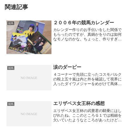
関連記事
２００６年の競馬カレンダー
競馬
カレンダー作りのお手伝いをした関係で
もらったのですが、真鍋かをりのは如何
なモノなのかな。ちょっと、作りすぎと
いうか笑っちゃいますね。ＪＲＡのカレ
ンダーはまあ普通かな。ディープインパ
クトのカレンダーはいいね。これを、タ
ダで配ったのだから競馬場...
涙のダービー
競馬
４コーナーで先頭に立ったコスモバルク
の鞍上五十嵐は内と外を確認して視界に
入ったダイワメジャーをめがけて馬体を
併せにいった。この馬を負かせばダービ
ーを取れるとよんだ気迫のプレー。しか
し、外からキングカメハメハが凄い伸び
を目にしてもうバルクに差...
エリザベス女王杯の感想
競馬
エリザベス女王杯の武豊君の騎乗にはし
びれたね。ここのところＧ１では精細を
欠いていたようなところがあったけど今
日は天才ぶりをしっかりと見せつけても
らった。弟コーシロー君が作り出すスロ