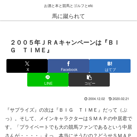
お酒と本と競馬とゴルフとetc
馬に蹴られて
２００５年ＪＲＡキャンペーンは『ＢＩ
Ｇ ＴＩＭＥ』
X
Facebook
はてブ
LINE
コピー
2004.12.02
2020.02.21
『サプライズ』の次は『ＢＩＧ ＴＩＭＥ』だって（ぷ
っ）。そして、メインキャラクターはＳＭＡＰの中居君で
す。「プライベートでも大の競馬ファンであるという中居
さんが・・・・」えっ、本当にそうなの？どうせＳＭＡＰ