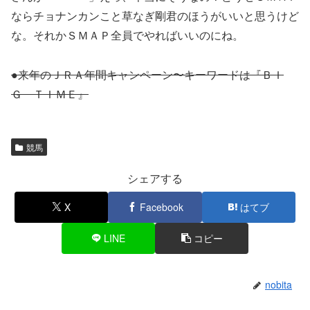
ならチョナンカンこと草なぎ剛君のほうがいいと思うけど
な。それかＳＭＡＰ全員でやればいいのにね。
●来年のＪＲＡ年間キャンペーン〜キーワードは『ＢＩ
Ｇ ＴＩＭＥ』
競馬
シェアする
X
Facebook
はてブ
LINE
コピー
nobita