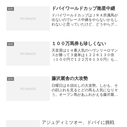
ーペースの流れを、スティルインラヴを
前にみて好位外目でバッチ...
ドバイワールドカップ衛星中継
競馬
ドバイワールドカップはＪＲＡ所属馬が
出ないのでレース中継をやらないかもし
れないと思っていたけど、どうやらグリ
ーンチャンネルで衛星中継してくれそう
です。しかも、ドバイワールドカップ以
外のレースも放送してくれるらしい。い
や～、グリーンチャンネル...
１００万馬券も珍しくない
競馬
天皇賞は１４番人気のヘヴンリーロマン
スが勝って３連単は１２２６１３０倍
（１００円で１２２万６１３０円）もつ
いたけどサンケイスポーツの一面は宮里
藍だった。３連単が発売されると１００
万馬券もどんどん出てきた。ついこの間
は１８００万馬券も飛び出し...
藤沢厩舎の大攻勢
競馬
日曜日は６頭出しの大攻勢。しかも、そ
の顔ぶれを見るとどの馬も人気になりそ
う。オープン馬があふれかえる藤沢厩舎
だが安田記念と愛知杯には１頭ずつしか
出走しないのも不気味だ。どの馬にもチ
ャンスがあるように思えるけど旨味には
かけるから取り扱いに困る...
アジュディミツオー、ドバイに挑戦