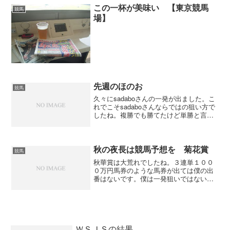
ダノンプラチナを本命に...
この一杯が美味い 【東京競馬
競馬
場】
先週のほのお
競馬
久々にsadaboさんの一発が出ました。こ
れでこそsadaboさんならではの狙い方で
したね。複勝でも勝てたけど単勝と言う
ところがsadaboさんらしい。でも、藤沢
−市川狙いならピサノペガサスよりバアゼ
ルテイオーじゃないのかな〜。照る日曇
る日...
秋の夜長は競馬予想を 菊花賞
競馬
秋華賞は大荒れでしたね。３連単１００
０万円馬券のような馬券が出ては僕の出
番はないです。僕は一発狙いではないで
すからね。で、菊花賞ですが秋華賞以上
に予想が難しいです。と言うのも皐月賞
馬、ダービー馬が不在。トライアルでは
セントライト記念は条件馬...
ＷＳＪＳの結果