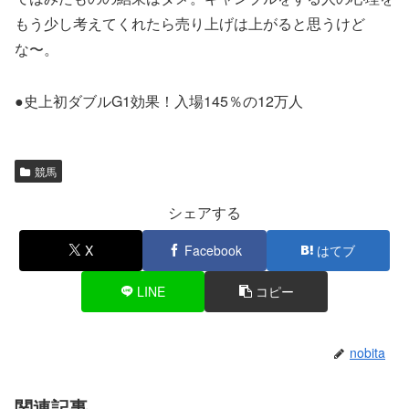
もう少し考えてくれたら売り上げは上がると思うけど
な〜。
●史上初ダブルG1効果！入場145％の12万人
競馬
シェアする
X
Facebook
はてブ
LINE
コピー
nobita
関連記事