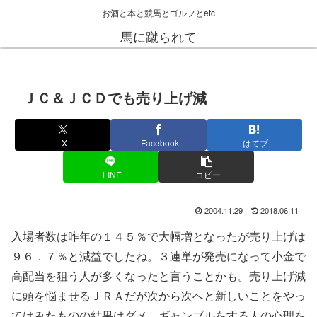
お酒と本と競馬とゴルフとetc
馬に蹴られて
ＪＣ＆ＪＣＤでも売り上げ減
X
Facebook
はてブ
LINE
コピー
2004.11.29
2018.06.11
入場者数は昨年の１４５％で大幅増となったが売り上げは
９６．７％と減益でしたね。３連単が発売になって小金で
高配当を狙う人が多くなったと言うことかも。売り上げ減
に頭を悩ませるＪＲＡだが次から次へと新しいことをやっ
てはみたものの結果はダメ。ギャンブルをする人の心理を