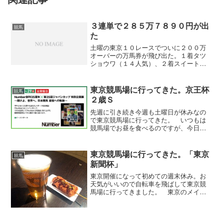
３連単で２８５万７８９０円が出
競馬
た
土曜の東京１０レースでついに２００万
オーバーの万馬券が飛び出た。１着タツ
ショウワ（１４人気）、２着スイートチ
ャーム（４人気）、３着カネツテンビー
（１２人気）の組合せだった。が、しか
し実はこのレースは３着同着でイチロー
東京競馬場に行ってきた。京王杯
競馬
スワン（１人気）の方の配...
２歳Ｓ
先週に引き続き今週も土曜日が休みなの
で東京競馬場に行ってきた。 いつもは
競馬場でお昼を食べるのですが、今日は
競馬場に行く途中にある気になっていた
ラーメン屋によってみました。 お店の
名前は「えどこま」。メニューをみると
東京競馬場に行ってきた。「東京
競馬
味噌に醤油に塩にといろい...
新聞杯」
東京開催になって初めての週末休み。お
天気がいいので自転車を飛ばして東京競
馬場に行ってきました。 東京のメイン
レースは東京新聞杯。ＧⅠ馬ダノンプラ
チナや3連勝中のダッシングブレイズなど
多彩な顔ぶれで面白い一戦に。事前では