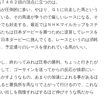
馬７４６２頭の頂点に立つのは。
が圧倒的に多い。やはり、Ｇ１に出走した馬という
ている。その馬達が争うので厳しいレースになる。そ
ーでも好走する。最近ではＮＨＫマイルカップをステ
馬たちは日本ダービーを勝つために逆算してレースを
て日本ダービーに挑んでくる。レースというのは消耗
ら、予定通りのレースを使われている馬がいい。
し、終わってみれば圧巻の勝利。ちょっと行きたが
そして、ゴーサインを送ってからの反応が抜群にい
ふかすようなもの。あまりの加速によれる事があるほ
見ると勝負所を馬なりで上がって行けるので、これな
追い出しを我慢すればするほど伸びそうな馬だから