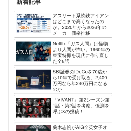
新着記事
アスリート系軟鉄アイアン
はどこまで高くなったの
か。2020年から2026年の
メーカー価格推移
Netflix『ガス人間』は怪物
より人間が怖い。1960年の
東宝特撮を現代に作り直し
た全8話
SBI証券のiDeCoを70歳か
ら10年で受け取る。2,400
万円なら年240万円になる
のか
『VIVANT』第2シーズン第
1話・第2話を考察。憶測を
呼ぶXの投稿！
桑木志帆がAIG全英女子オ