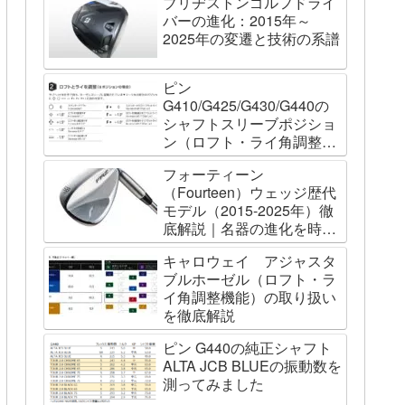
ブリヂストンゴルフドライ
バーの進化：2015年～
2025年の変遷と技術の系譜
ピン
G410/G425/G430/G440の
シャフトスリーブポジショ
ン（ロフト・ライ角調整機
能）について
フォーティーン
（Fourteen）ウェッジ歴代
モデル（2015-2025年）徹
底解説｜名器の進化を時系
列で辿る
キャロウェイ アジャスタ
ブルホーゼル（ロフト・ラ
イ角調整機能）の取り扱い
を徹底解説
ピン G440の純正シャフト
ALTA JCB BLUEの振動数を
測ってみました