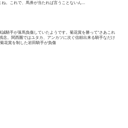
ね。これで、馬券が当たれば言うことないん...
康誠騎手が落馬負傷していたようです。菊花賞を勝って“さあこれ
に残念。関西圏ではユタカ、アンカツに次ぐ信頼出来る騎手なだけ
●菊花賞を制した岩田騎手が負傷