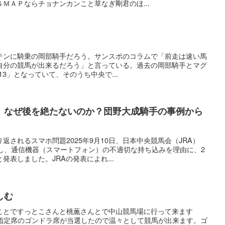
ＭＡＰならチョナンカンこと草なぎ剛君のほ...
テンに騎乗の岡部騎手だろう。サンスポのコラムで「前走は速い馬
自分の競馬が出来るだろう」と言っている。過去の岡部騎手とマグ
-13」となっていて、そのうち中央で...
題、なぜ後を絶たないのか？団野大成騎手の事例から
返されるスマホ問題2025年9月10日、日本中央競馬会（JRA）
対し、通信機器（スマートフォン）の不適切な持ち込みを理由に、2
表しました。JRAの発表によれ...
しむ
ことですっとこさんと桃薫さんとで中山競馬場に行って来ます
は指定席のゴンドラ席が当選したので温々として競馬が出来ます。ゴ