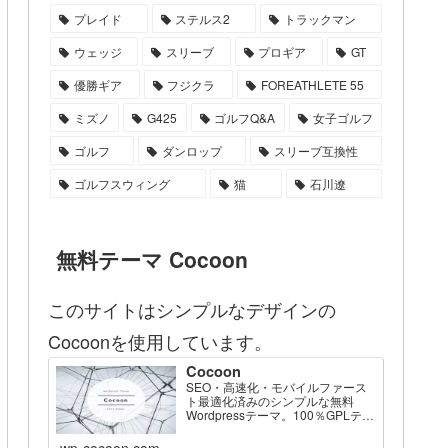
プレイド
ステルス2
トラックマン
ウェッジ
スリーブ
プロギア
GT
優勝ギア
フジクラ
FOREATHLETE 55
ミズノ
G425
ゴルフQ&A
女子ゴルフ
ゴルフ
ダンロップ
スリーブ互換性
ゴルフスウィング
猫
石川遼
無料テーマ Cocoon
このサイトはシンプルなデザインの
Cocoonを使用しています。
Cocoon
SEO・高速化・モバイルファース
ト最適化済みのシンプルな無料
Wordpressテーマ。100％GPLテー
マです。
wp-cocoon.com