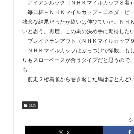
アイアンルック（ＮＨＫマイルカップ８着
毎日杯－ＮＨＫマイルカップ－日本ダービー
残念な結果だったが終いは伸びていた。ＮＨ
いと思う。再度、この馬の決め手に期待した
ブレイクランアウト（ＮＨＫマイルカップ
ＮＨＫマイルカップはぶっつけで惨敗。もし
りもスローペースが合うタイプだと思うので
も。
前走２桁着順から巻き返した馬はほとんどい
競馬
シ
X