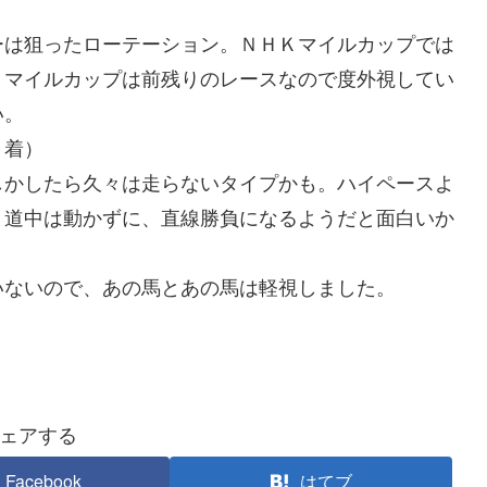
）
は狙ったローテーション。ＮＨＫマイルカップでは
Ｋマイルカップは前残りのレースなので度外視してい
い。
９着）
かしたら久々は走らないタイプかも。ハイペースよ
、道中は動かずに、直線勝負になるようだと面白いか
ないので、あの馬とあの馬は軽視しました。
ェアする
Facebook
はてブ