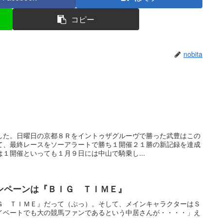
コピー
nobita
した。日曜日の京都８Ｒをイントゥザグルーヴで勝った武豊はこの
て、最終レースをソーアラートで勝ち１開催２１勝の新記録を達成
１開催といっても１月９日には中山で騎乗し...
ンペーンは『ＢＩＧ ＴＩＭＥ』
Ｇ ＴＩＭＥ』だって（ぷっ）。そして、メインキャラクターはＳ
イベートでも大の競馬ファンであるという中居さんが・・・・」え