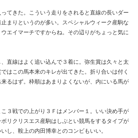
ってきた。こういう走りをされると直線の長いダー
着止まりというのが多い。スペシャルウィーク産駒な
ョウエイマーチですからね。その辺りがちょっと気に
、直線はよく追い込んで３着に。弥生賞は久々と太
賞ではこの馬本来のキレが出てきた。折り合いは付く
出来るはず。枠順はあまりよくないが、内にいる馬が
こ３戦での上がり３Ｆはメンバー１。いい決め手が
ンボリクリスエス産駒はしぶとい競馬をするタイプが
いいし、鞍上の内田博幸とのコンビもいい。