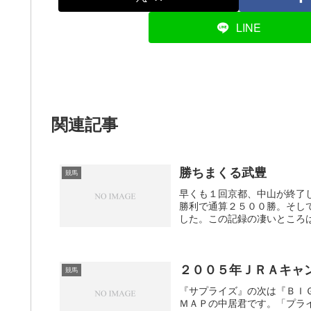
LINE
関連記事
勝ちまくる武豊
競馬
早くも１回京都、中山が終了
勝利で通算２５００勝。そし
した。この記録の凄いところは
２００５年ＪＲＡキャ
競馬
『サプライズ』の次は『ＢＩ
ＭＡＰの中居君です。「プラ