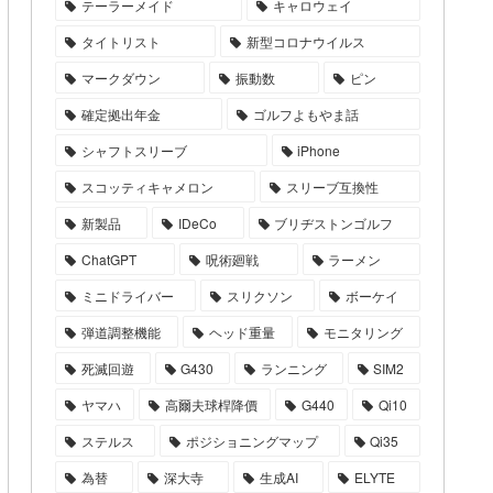
テーラーメイド
キャロウェイ
タイトリスト
新型コロナウイルス
マークダウン
振動数
ピン
確定拠出年金
ゴルフよもやま話
シャフトスリーブ
iPhone
スコッティキャメロン
スリーブ互換性
新製品
IDeCo
ブリヂストンゴルフ
ChatGPT
呪術廻戦
ラーメン
ミニドライバー
スリクソン
ボーケイ
弾道調整機能
ヘッド重量
モニタリング
死滅回遊
G430
ランニング
SIM2
ヤマハ
高爾夫球桿降價
G440
Qi10
ステルス
ポジショニングマップ
Qi35
為替
深大寺
生成AI
ELYTE