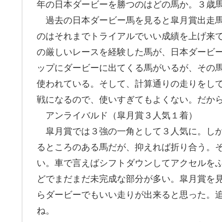
年の日本ダービーを勝つのはどの馬か。３歳
過去の日本ダービー馬を見ると皐月賞出走馬
のはそれまでトライアルでいい成績を上げ来
の厳しいレースを経験した馬が、日本ダービ
ップにダービーに出てくる馬がいるが、その
使われている。そして、計算通りの走りをし
戦になるので、使いすぎてもよくない。だか
アンライバルド（皐月賞３人気１着）
皐月賞では３強の一角として３人気に。しか
るところのある馬だが、抑えれば折り合う。
い。車で言えばシフトダウンしてアクセルを
どでまだまだ未完成な部分が多い。皐月賞を
らダービーでもいい走りが出来ると思った。
ね。