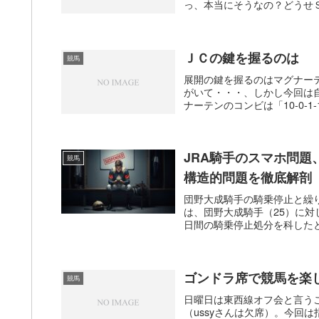
っ、本当にそうなの？どうせＳ
ＪＣの鍵を握るのは
競馬
展開の鍵を握るのはマグナー
がいて・・・、しかし今回は
ナーテンのコンビは「10-0-1
JRA騎手のスマホ問
競馬
構造的問題を徹底解剖
団野大成騎手の騎乗停止と繰り
は、団野大成騎手（25）に
日間の騎乗停止処分を科したと発
ゴンドラ席で競馬を楽
競馬
日曜日は東西線オフ会と言う
（ussyさんは欠席）。今回