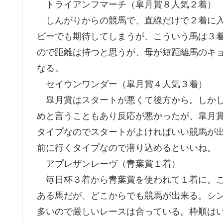
トライアンフマーチ（皐月賞８人気２着）
しんがりからの競馬で、直線だけで２着に入
ビーでも期待してしまうが、こういう馬は３
ので距離は持つと思うが、母が短距離馬のキ
なる。
セイウンワンダー（皐月賞４人気３着）
皐月賞はスタートが悪くて後方から。しかし
めと言うこともあり反応が悪かったが、皐月
タイプなのでスタートがよければいい競馬が
前に行くタイプなので潜り込めるといいね。
アプレザンレーヴ（青葉賞１着）
毎日杯３着から青葉賞を使われて１着に。こ
ある馬だが、どこからでも競馬が出来る。シ
多いので厳しいレースは合っている。枠順は