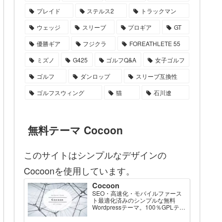
プレイド
ステルス2
トラックマン
ウェッジ
スリーブ
プロギア
GT
優勝ギア
フジクラ
FOREATHLETE 55
ミズノ
G425
ゴルフQ&A
女子ゴルフ
ゴルフ
ダンロップ
スリーブ互換性
ゴルフスウィング
猫
石川遼
無料テーマ Cocoon
このサイトはシンプルなデザインの
Cocoonを使用しています。
Cocoon
SEO・高速化・モバイルファース
ト最適化済みのシンプルな無料
Wordpressテーマ。100％GPLテー
マです。