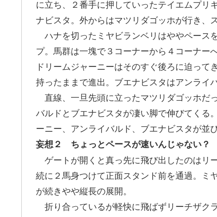
に立ち、２番手に押していったテイエムプリ
ナビスタ。外からはマツリダゴッホが行き、
ハナを切ったミヤビランベリはややペースを
プ。馬群は一塊で３コーナーから４コーナー
ドリームジャーニーはそのすぐ後ろに迫って
持ったままで進出。ブエナビスタはアンライ
直線、一旦先頭に立ったマツリダゴッホだっ
バルドとブエナビスタが凄い脚で伸びてくる
ーニー、アンライバルド、ブエナビスタが並
妄想２ ちょっとペースが速いんじゃない？
ゲートが開くと真っ先に飛び出したのはリー
続に２馬身つけて正面スタンド前を通過。ミ
が続きやや縦長の展開。
折り合っているが軽快に飛ばずリーチザクラ