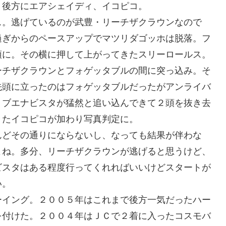
。後方にエアシェイディ、イコピコ。
。逃げているのが武豊・リーチザクラウンなので
過ぎからのペースアップでマツリダゴッホは脱落。フ
頭に。その横に押して上がってきたスリーロールス。
ーチザクラウンとフォゲッタブルの間に突っ込み。そ
先頭に立ったのはフォゲッタブルだったがアンライバ
、ブエナビスタが猛然と追い込んできて２頭を抜き去
きたイコピコが加わり写真判定に。
どその通りにならないし、なっても結果が伴わな
よね。多分、リーチザクラウンが逃げると思うけど、
ビスタはある程度行ってくれればいいけどスタートが
い。
イング。２００５年はこれまで後方一気だったハー
を付けた。２００４年はＪＣで２着に入ったコスモバ