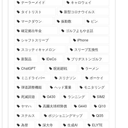
テーラーメイド
キャロウェイ
タイトリスト
新型コロナウイルス
マークダウン
振動数
ピン
確定拠出年金
ゴルフよもやま話
シャフトスリーブ
iPhone
スコッティキャメロン
スリーブ互換性
新製品
IDeCo
ブリヂストンゴルフ
ChatGPT
呪術廻戦
ラーメン
ミニドライバー
スリクソン
ボーケイ
弾道調整機能
ヘッド重量
モニタリング
死滅回遊
G430
ランニング
SIM2
ヤマハ
高爾夫球桿降價
G440
Qi10
ステルス
ポジショニングマップ
Qi35
為替
深大寺
生成AI
ELYTE