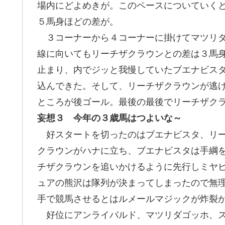
場内にどよめきが。このペースについていく
５馬身ほどの差が。
３コーナーから４コーナーに掛けてマツリダ
線に向いてもリーチザクラウンとの差は３馬
止まり、内でジッと我慢していたブエナビス
込んできた。そして、リーチザクラウンが逃
ところが後ゴール。最後の最後でリーチザク
妄想３ 今年の３歳馬はつよいな～
好スタートを切ったのはブエナビスタ、リー
クラウンがハナに立ち、ブエナビスタは手綱
チザクラウンを追いかけるように先行しミヤ
ュアの熊沢は隊列が決まってしまったので無
手で競馬させるとはルメールマジックが炸裂
好位にアンライバルド、マツリダゴッホ、ス