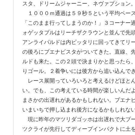
スタ、ドリームジャーニー、ネヴァブション
１０００ｍ通過は５９秒５という平均ペース
「このまま行ってしまうのか！」３コーナー
ォゲッタブルはリーチザクラウンと並んで先
アンライバルドは内ピッタリに回ってきてリ
の後ろにブエナビスタがついてきた。直線、
ルドも来た。この２頭で決まりかと思ったら
りゴール。２着争いには後方から追い込んで
レース展開っていろいろと考えるけどほとん
い。でも、この考えている時間が楽しいんだ
まさかの出遅れがあるかもしれない。ブエナ
いまいちで押し込まれ後方になるかもしれな
現に昨年のマツリダゴッホは出遅れで大ブー
ツクライが先行してディープインパクトに土