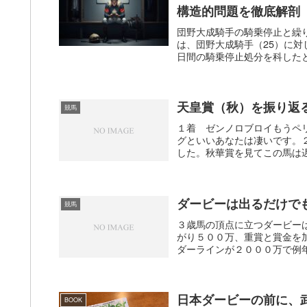
構造的問題を徹底解剖
団野大成騎手の騎乗停止と繰り
は、団野大成騎手（25）に
日間の騎乗停止処分を科したと発
天皇賞（秋）を振り返
競馬
１着 ゼンノロブロイもうペ
グといいあなたは凄いです。
した。秋華賞を見てこの馬は遅
ダービーは出るだけで
競馬
３歳馬の頂点に立つダービー
がり５００万、重賞と賞金を
ダーラインが２０００万で例年
日本ダービーの前に、武
BOOK