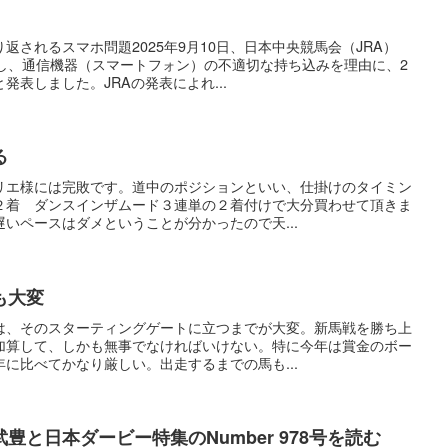
返されるスマホ問題2025年9月10日、日本中央競馬会（JRA）
対し、通信機器（スマートフォン）の不適切な持ち込みを理由に、2
表しました。JRAの発表によれ...
る
リエ様には完敗です。道中のポジションといい、仕掛けのタイミン
２着 ダンスインザムード３連単の２着付けで大分買わせて頂きま
いペースはダメということが分かったので天...
も大変
は、そのスターティングゲートに立つまでが大変。新馬戦を勝ち上
加算して、しかも無事でなければいけない。特に今年は賞金のボー
に比べてかなり厳しい。出走するまでの馬も...
豊と日本ダービー特集のNumber 978号を読む