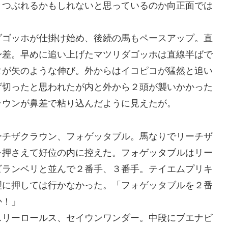
とつぶれるかもしれないと思っているのか向正面では
ゴッホが仕掛け始め、後続の馬もペースアップ。直
身差。早めに追い上げたマツリダゴッホは直線半ばで
タが矢のような伸び。外からはイコピコが猛然と追い
げ切ったと思われたが内と外から２頭が襲いかかった
ラウンが鼻差で粘り込んだように見えたが。
チザクラウン、フォゲッタブル。馬なりでリーチザ
を押さえて好位の内に控えた。フォゲッタブルはリー
ビランベリと並んで２番手、３番手。テイエムプリキ
理に押しては行かなかった。「フォゲッタブルを２番
か！」
リーロールス、セイウンワンダー。中段にブエナビ