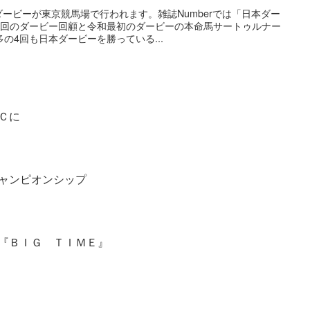
本ダービーが東京競馬場で行われます。雑誌Numberでは「日本ダー
7回のダービー回顧と令和最初のダービーの本命馬サートゥルナー
の4回も日本ダービーを勝っている...
Ｃに
ャンピオンシップ
『ＢＩＧ ＴＩＭＥ』