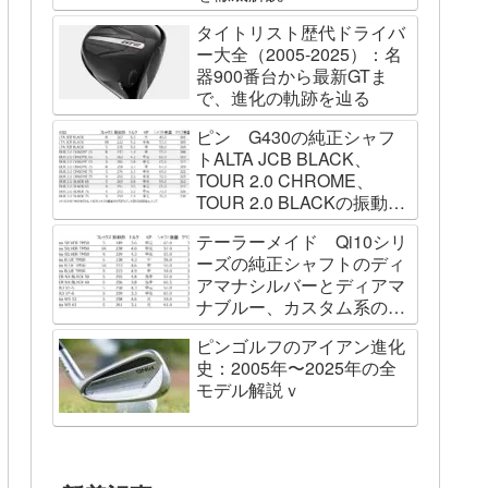
タイトリスト歴代ドライバ
ー大全（2005-2025）：名
器900番台から最新GTま
で、進化の軌跡を辿る
ピン G430の純正シャフ
トALTA JCB BLACK、
TOUR 2.0 CHROME、
TOUR 2.0 BLACKの振動数
を測ってみました
テーラーメイド Qi10シリ
ーズの純正シャフトのディ
アマナシルバーとディアマ
ナブルー、カスタム系の
SPEEDER NK BLACK、
ピンゴルフのアイアン進化
TOUR AD VF、Diamana
史：2005年〜2025年の全
WBの振動数を測ってみた
モデル解説ｖ