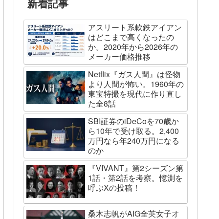
新着記事
アスリート系軟鉄アイアン
はどこまで高くなったの
か。2020年から2026年の
メーカー価格推移
Netflix『ガス人間』は怪物
より人間が怖い。1960年の
東宝特撮を現代に作り直し
た全8話
SBI証券のiDeCoを70歳か
ら10年で受け取る。2,400
万円なら年240万円になる
のか
『VIVANT』第2シーズン第
1話・第2話を考察。憶測を
呼ぶXの投稿！
桑木志帆がAIG全英女子オ