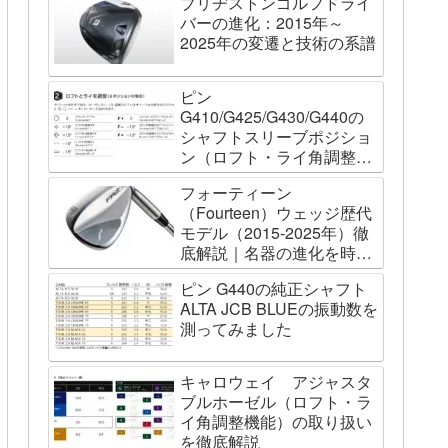
ブリヂストンゴルフドライ
バーの進化：2015年～
2025年の変遷と技術の系譜
ピン
G410/G425/G430/G440の
シャフトスリーブポジショ
ン（ロフト・ライ角調整機
能）について
フォーティーン
（Fourteen）ウェッジ歴代
モデル（2015-2025年）徹
底解説｜名器の進化を時系
列で辿る
ピン G440の純正シャフト
ALTA JCB BLUEの振動数を
測ってみました
キャロウェイ アジャスタ
ブルホーゼル（ロフト・ラ
イ角調整機能）の取り扱い
を徹底解説