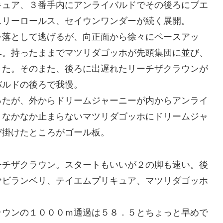
キュア、３番手内にアンライバルドでその後ろにブエ
スリーロールス、セイウンワンダーが続く展開。
落として逃げるが、向正面から徐々にペースアッ
へ。持ったままでマツリダゴッホが先頭集団に並び、
きた。そのまた、後ろに出遅れたリーチザクラウンが
バルドの後ろで我慢。
たが、外からドリームジャーニーが内からアンライ
。なかなか止まらないマツリダゴッホにドリームジャ
び掛けたところがゴール板。
チザクラウン。スタートもいいが２の脚も速い。後
ヤビランベリ、テイエムプリキュア、マツリダゴッホ
ウンの１０００ｍ通過は５８．５とちょっと早めで