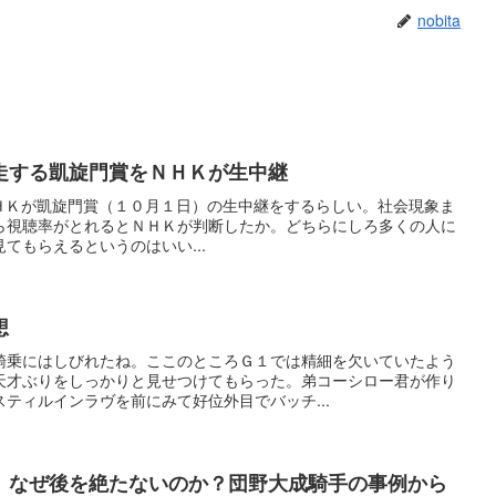
nobita
走する凱旋門賞をＮＨＫが生中継
によるとＮＨＫが凱旋門賞（１０月１日）の生中継をするらしい。社会現象ま
ら視聴率がとれるとＮＨＫが判断したか。どちらにしろ多くの人に
てもらえるというのはいい...
想
騎乗にはしびれたね。ここのところＧ１では精細を欠いていたよう
天才ぶりをしっかりと見せつけてもらった。弟コーシロー君が作り
ティルインラヴを前にみて好位外目でバッチ...
題、なぜ後を絶たないのか？団野大成騎手の事例から