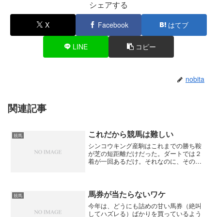
シェアする
X
Facebook
はてブ
LINE
コピー
nobita
関連記事
これだから競馬は難しい
競馬
シンコウキング産駒はこれまでの勝ち鞍
が芝の短距離だけだった。ダートでは２
着が一回あるだけ。それなのに、その２
着になったことのあるコアレスチャージ
が新潟８レースで逃げ切っちゃいまし
た。僕が馬券を買った時に限って意外な
馬が走ってしまうんだよな〜...
馬券が当たらないワケ
競馬
今年は、どうにも詰めの甘い馬券（絶叫
してハズレる）ばかりを買っているよう