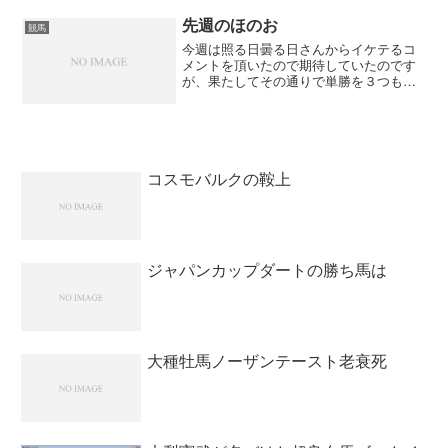
拶代わりのパーフェクトでチャンプに。
桃薫さんも４的中ですから...
先週のほのお
競馬
今週は照る日曇る日さんからイケテるコ
メントを頂いたので期待していたのです
が、果たしてその通りで単勝を３つも的
中させました。これでチャンプかと思っ
たのですが、コメントとは裏腹にほのお
の予想は絶好調で神戸新聞杯を当ててブ
ッチギリでトップに。つい...
コスモバルクの鞍上
ジャパンカップダートの勝ち馬は
大種牡馬ノーザンテースト老衰死