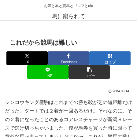
お酒と本と競馬とゴルフとetc
馬に蹴られて
これだから競馬は難しい
X
Facebook
はてブ
LINE
コピー
2004.08.14
シンコウキング産駒はこれまでの勝ち鞍が芝の短距離だけ
だった。ダートでは２着が一回あるだけ。それなのに、そ
の２着になったことのあるコアレスチャージが新潟８レー
スで逃げ切っちゃいました。僕が馬券を買った時に限って
意外な馬が走ってしまうんだよな〜。これが、競馬の難し