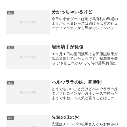
スタートが大きな鍵を握りそうだ。現時
点での本命候補プレシャスカフェは６枠
１２番でまずまずの枠だな...
分かっちゃいるけど
競馬
今日の小倉ダートは逃げ馬有利の馬場の
ようだから８レースは逃げるはずのビュ
ーティマリオンから馬単でシャンパンス
ノーとセフティーローレルを買った。そ
れなのに、逃げたのは鮫島騎手鞍上のサ
ンライズシンバ。熊沢が気合いを入れて
競ってでも逃げると思った...
岩田騎手が負傷
競馬
１２月１日の園田競馬で岩田康誠騎手が
落馬負傷していたようです。菊花賞を勝
って“さあこれから”って時の落馬負傷だけ
に残念。関西圏ではユタカ、アンカツに
次ぐ信頼出来る騎手なだけに早く帰って
来て欲しいね。●菊花賞を制した岩田騎手
が負傷
ハルウララの妹、初勝利
競馬
どうでもいいことだけどハルウララの妹
タガノヒロインが小倉４レースで勝った
ようですね。５人気と言うことはこの馬
がハルウララの妹って言うことはあまり
知られていなかったのかも。●ハルウララ
の妹が初勝利－小倉競馬未勝利戦
先週のほのお
競馬
先週はチャンプの桃薫さんからお休みの