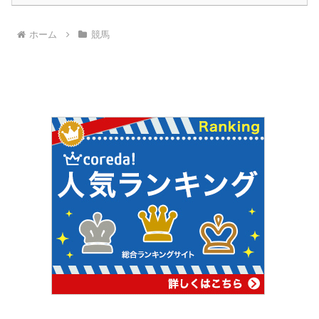
ホーム
競馬