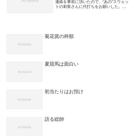
連絡を事前に頂いたので、“あの”スウェッ
トの刺客さんに代打ちをお願いした。対
戦相手に照る日曇る日さんがいると言う
と俄然やる気をだしていた。それなのに
送られてきた予想のコメントは超弱気
（笑）。そして、照る日...
菊花賞の枠順
夏競馬は面白い
初当たりはお預け
語る総帥